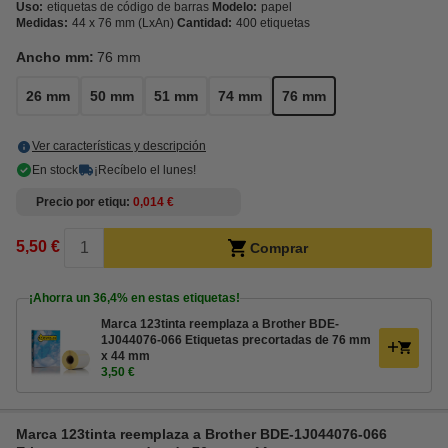
Uso:
etiquetas de código de barras
Modelo:
papel
Medidas:
44 x 76 mm (LxAn)
Cantidad:
400 etiquetas
Ancho mm:
76 mm
26 mm
50 mm
51 mm
74 mm
76 mm
Ver características y descripción
En stock
¡Recíbelo el lunes!
Precio por etiqu
0,014 €
5,50 €
Comprar
¡Ahorra un
36,4%
en estas etiquetas!
Marca 123tinta reemplaza a Brother BDE-
1J044076-066 Etiquetas precortadas de 76 mm
x 44 mm
3,50 €
Marca 123tinta reemplaza a Brother BDE-1J044076-066