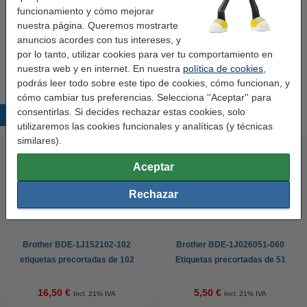
En stock
¡Recíbelo el lunes!
funcionamiento y cómo mejorar
nuestra página. Queremos mostrarte
Precio por etiqu
0,009 €
anuncios acordes con tus intereses, y
por lo tanto, utilizar cookies para ver tu comportamiento en
3,50 €
Comprar
nuestra web y en internet. En nuestra
política de cookies
,
podrás leer todo sobre este tipo de cookies, cómo funcionan, y
cómo cambiar tus preferencias. Selecciona ''Aceptar'' para
consentirlas. Si decides rechazar estas cookies, solo
Productos destacados
utilizaremos las cookies funcionales y analíticas (y técnicas
similares).
Aceptar
Rechazar
Brother BDE-1J152102-102
Brother BDE-1J026051-060
etiquetas precortadas de 102
Etiquetas precortadas de 51
mm x 152 mm (original)
mm x 26 mm (original)
16,50 €
5,50 €
Incl. 21% IVA
Incl. 21% IVA