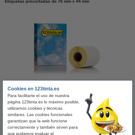
Etiquetas precortadas de 76 mm x 44 mm
Uso:
etiquetas de código de barras
Modelo:
papel
Medidas:
44 x 76 mm (LxAn)
Cantidad:
400 etiquetas
Cookies en 123tinta.es
Para facilitarte el uso de nuestra
Ancho mm:
76 mm
página 123tinta.es lo máximo posible,
utilizamos cookies y técnicas
19 mm
26 mm
50 mm
51 mm
76 mm
similares. Las cookies funcionales
garantizan que la web funcione
Ver características y descripción
correctamente y también sirven para
¡Ahorra un
36,4%
en estas etiquetas!
que podamos evaluar el