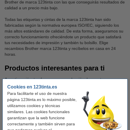
Brother de marca 123tinta con las que conseguirás resultados de
calidad a un precio más bajo.
Todas las etiquetas y cintas de la marca 123tinta han sido
fabricadas según la normativa europea ISO/IEC, siguiendo los
más altos estándares de calidad. De esta forma, aseguramos su
correcto funcionamiento ofreciéndote un producto que satisfará
tus necesidades de impresión y también tu bolsillo. Elige
recambios Brother marca 123tinta y recíbelos en casa en 24
horas.
Productos interesantes para ti
A continuación, te ofrecemos una selección de nuestros
productos con los que utilizar tus nuevas etiquetas y cintas
Cookies en 123tinta.es
Brother y completar tu pedido:
Para facilitarte el uso de nuestra
página 123tinta.es lo máximo posible,
utilizamos cookies y técnicas
similares. Las cookies funcionales
garantizan que la web funcione
correctamente y también sirven para
que podamos evaluar el