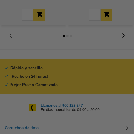
Rápido y sencillo
¡Recibe en 24 horas!
Mejor Precio Garantizado
Llámanos al 900 123 247
En días laborables de 09:00 a 20:00.
Cartuchos de tinta