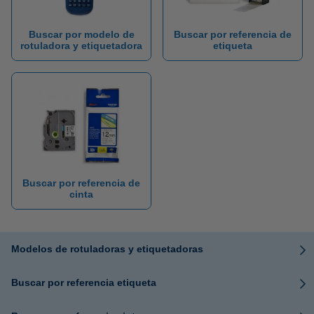
Buscar por modelo de
Buscar por referencia de
rotuladora y etiquetadora
etiqueta
Buscar por referencia de
cinta
Modelos de rotuladoras y etiquetadoras
Buscar por referencia etiqueta