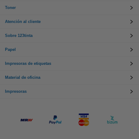
Toner
Atención al cliente
Sobre 123tinta
Papel
Impresoras de etiquetas
Material de oficina
Impresoras