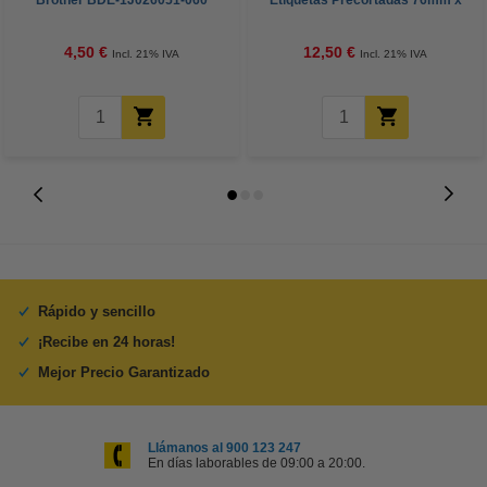
Brother BDE-1J026051-060
Etiquetas Precortadas 76mm x
Etiquetas troqueladas de 51 mm
26mm (original)
x 26 mm
4,50 €
12,50 €
Incl. 21% IVA
Incl. 21% IVA
Rápido y sencillo
¡Recibe en 24 horas!
Mejor Precio Garantizado
Llámanos al 900 123 247
En días laborables de 09:00 a 20:00.