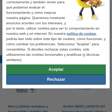
Marca:
123tinta
correctamente y también sirven para
que podamos evaluar el
Código EAN:
8718237090153
funcionamiento y cómo mejorar
nuestra página. Queremos mostrarte
Color:
blanco
anuncios acordes con tus intereses, y
por lo tanto, utilizar cookies para ver tu comportamiento en
Consejo
nuestra web y en internet. En nuestra
política de cookies
,
Le recomendamos que utilice estas etiquetas en lugar de las
podrás leer todo sobre este tipo de cookies, cómo funcionan, y
etiquetas originales.
cómo cambiar tus preferencias. Selecciona ''Aceptar'' para
consentirlas. Si decides rechazar estas cookies, solo
utilizaremos las cookies funcionales y analíticas (y técnicas
Productos destacados
similares).
Aceptar
Rechazar
Marca 123tinta reemplaza a
Brother BBDE-1J026076-102