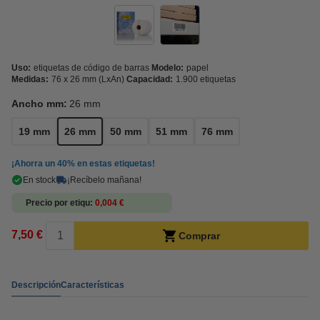
Uso:
etiquetas de código de barras
Modelo:
papel
Medidas:
76 x 26 mm (LxAn)
Capacidad:
1.900 etiquetas
Ancho mm:
26 mm
19 mm
26 mm
50 mm
51 mm
76 mm
¡Ahorra un
40%
en estas etiquetas!
En stock
¡Recíbelo mañana!
Precio por etiqu
0,004 €
7,50 €
Comprar
Descripción
Características