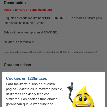
Descripción
¡Ahorra un
40%
en estas etiquetas!
Etiquetas precortadas Brother BBDE-1J026076-102 de marca 123tinta para
impresoras de etiquetas Brother.
Estas etiquetas reemplazan al RD-S04E1.
Notarás la diferencia!!!!
Este producto marca 123tinta incluye garantía del 100%. 1-2-3 ¡sin preocupaciones!
Características
Uso:
etiquetas de código de barras
Cookies en 123tinta.es
Para facilitarte el uso de nuestra
Modelo:
papel
página 123tinta.es lo máximo posible,
Medidas:
76 x 26 mm (LxAn)
utilizamos cookies y técnicas
similares. Las cookies funcionales
Capacidad:
1.900 etiquetas
garantizan que la web funcione