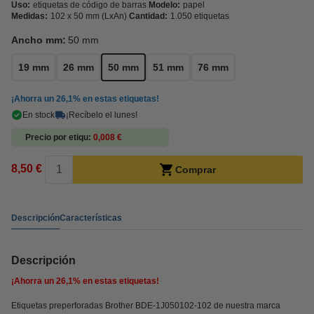
Uso:
etiquetas de código de barras
Modelo:
papel
Medidas:
102 x 50 mm (LxAn)
Cantidad:
1.050 etiquetas
Ancho mm:
50 mm
19 mm
26 mm
50 mm
51 mm
76 mm
¡Ahorra un
26,1%
en estas etiquetas!
En stock
¡Recíbelo el lunes!
Precio por etiqu
0,008 €
8,50 €
Comprar
Descripción
Características
Descripción
¡Ahorra un
26,1%
en estas etiquetas!
Etiquetas preperforadas Brother BDE-1J050102-102 de nuestra marca