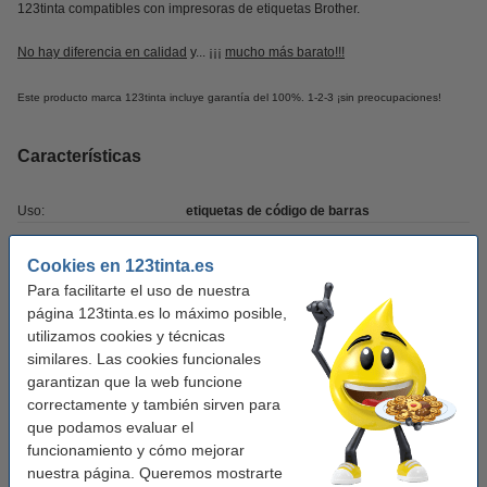
123tinta compatibles con impresoras de etiquetas Brother.
No hay diferencia en calidad
y... ¡¡¡
mucho más barato!!!
Este producto marca 123tinta incluye garantía del 100%. 1-2-3 ¡sin preocupaciones!
Características
Uso:
etiquetas de código de barras
Modelo:
papel
Cookies en 123tinta.es
Medidas:
102 x 50 mm (LxAn)
Para facilitarte el uso de nuestra
página 123tinta.es lo máximo posible,
Cantidad:
1.050 etiquetas
utilizamos cookies y técnicas
Marca:
123tinta
similares. Las cookies funcionales
garantizan que la web funcione
Código EAN:
-
correctamente y también sirven para
Color:
que podamos evaluar el
blanco
funcionamiento y cómo mejorar
nuestra página. Queremos mostrarte
Consejo