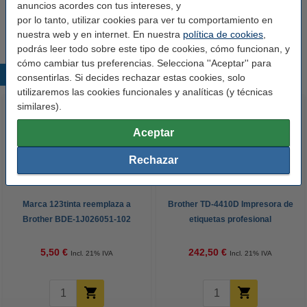
anuncios acordes con tus intereses, y
Le recomendamos que utilice estas etiquetas (marca 123tinta) en
por lo tanto, utilizar cookies para ver tu comportamiento en
lugar de las etiquetas originales.
nuestra web y en internet. En nuestra
política de cookies
,
podrás leer todo sobre este tipo de cookies, cómo funcionan, y
cómo cambiar tus preferencias. Selecciona ''Aceptar'' para
Productos destacados
consentirlas. Si decides rechazar estas cookies, solo
utilizaremos las cookies funcionales y analíticas (y técnicas
similares).
Aceptar
Rechazar
Marca 123tinta reemplaza a
Brother TD-4410D Impresora de
Brother BDE-1J026051-102
etiquetas profesional
etiquetas precortadas 51 mm x
26 mm
5,50 €
242,50 €
Incl. 21% IVA
Incl. 21% IVA