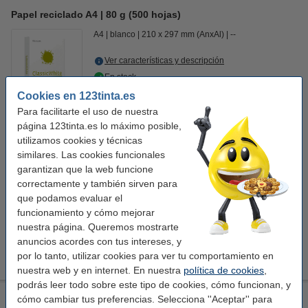
Papel reciclado A4 | 80 g (500 hojas)
A4
blanco
210 x 297 mm (AnxAl)
--
Ver características y descripción
En stock
¡Recíbelo el lunes!
Cookies en 123tinta.es
Para facilitarte el uso de nuestra
5,95 €
Comprar
página 123tinta.es lo máximo posible,
utilizamos cookies y técnicas
similares. Las cookies funcionales
Productos recomendados
garantizan que la web funcione
A4 Papel reciclado | 80 gr | Caja 5x500 hojas
correctamente y también sirven para
28,50 €
que podamos evaluar el
Pack 50x Bolígrafos de 123tinta
funcionamiento y cómo mejorar
14,00 €
12,60 €
nuestra página. Queremos mostrarte
anuncios acordes con tus intereses, y
Clips de colores Nº2 de 32mm - 100 unidades
1,00 €
por lo tanto, utilizar cookies para ver tu comportamiento en
nuestra web y en internet. En nuestra
política de cookies
,
podrás leer todo sobre este tipo de cookies, cómo funcionan, y
Xerox papel A4 | 80 g (500 hojas)
cómo cambiar tus preferencias. Selecciona ''Aceptar'' para