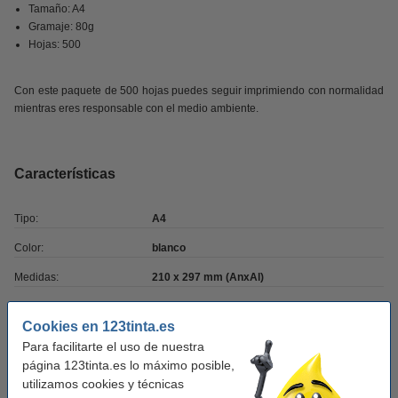
Tamaño: A4
Gramaje: 80g
Hojas: 500
Con este paquete de 500 hojas puedes seguir imprimiendo con normalidad
mientras eres responsable con el medio ambiente.
Características
Tipo:
A4
Color:
blanco
Medidas:
210 x 297 mm (AnxAl)
Marca:
--
Cookies en 123tinta.es
Tamaño:
A4
Para facilitarte el uso de nuestra
página 123tinta.es lo máximo posible,
Cantidad:
500
utilizamos cookies y técnicas