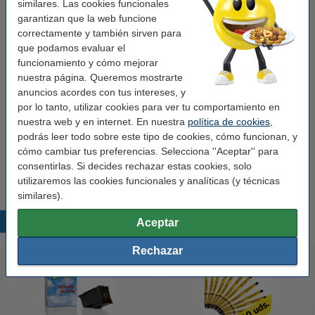
similares. Las cookies funcionales
Productos recomendados
garantizan que la web funcione
correctamente y también sirven para
A4 Papel reciclado | 80 gr | Caja 5x500 hojas
que podamos evaluar el
28,50 €
funcionamiento y cómo mejorar
nuestra página. Queremos mostrarte
anuncios acordes con tus intereses, y
Pack 50x Bolígrafos de 123tinta
14,00 €
12,60 €
por lo tanto, utilizar cookies para ver tu comportamiento en
nuestra web y en internet. En nuestra
política de cookies
,
podrás leer todo sobre este tipo de cookies, cómo funcionan, y
Clips de colores Nº2 de 32mm - 100 unidades
cómo cambiar tus preferencias. Selecciona ''Aceptar'' para
1,00 €
consentirlas. Si decides rechazar estas cookies, solo
utilizaremos las cookies funcionales y analíticas (y técnicas
similares).
Productos destacados
Aceptar
Rechazar