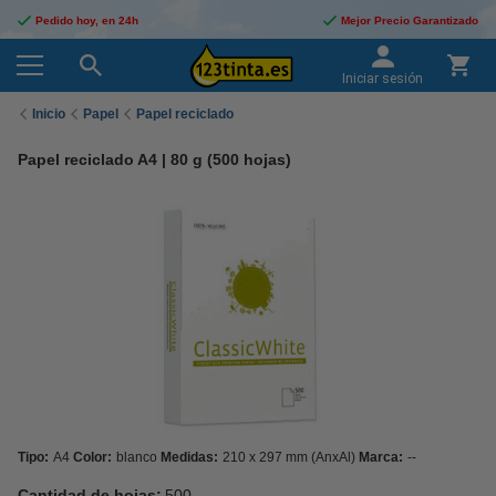
Pedido hoy, en 24h
Mejor Precio Garantizado
Iniciar sesión
Inicio
Papel
Papel reciclado
Papel reciclado A4 | 80 g (500 hojas)
Tipo:
A4
Color:
blanco
Medidas:
210 x 297 mm (AnxAl)
Marca:
--
Cantidad de hojas:
500