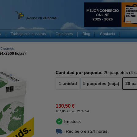
¡Recibe en
24 horas
!
s
Trabaja con nosotros
Opiniones
Blog
Contacto
80 gramos
 (4x2500 hojas)
Cantidad por paquete:
20 paquetes (4 c
1 unidad
5 paquetes (caja)
20 pa
130,50 €
107,85 € Excl. 21% IVA
En stock
¡Recíbelo en 24 horas!