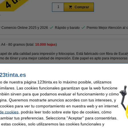
Comprar
r
r Comercio Online 2025 y 2026
Rápido y barato
Premio Mejor Atención al c
 A4 - 80 gramos (total:
10.000 hojas
)
apel de alta calidad para impresión y fotocopias. Está fabricado con fibra de Eucal
 de tóner y una mejor calidad de impresión. Este papel es apto para impresoras y
tidez
23tinta.es
(blancura 169)
uso de nuestra página 123tinta.es lo máximo posible, utilizamos
aciones.
similares. Las cookies funcionales garantizan que la web funcione
mbién sirven para que podamos evaluar el funcionamiento y cómo
gina. Queremos mostrarte anuncios acordes con tus intereses, y
ar cookies para ver tu comportamiento en nuestra web y en internet.
ator
Tamaño papel:
 de cookies
, podrás leer todo sobre este tipo de cookies, cómo
m²
Cantidad:
quetes (4 cajas)
Unidad de embalaje:
ambiar tus preferencias. Selecciona ''Aceptar'' para consentirlas.
 estas cookies, solo utilizaremos las cookies funcionales y