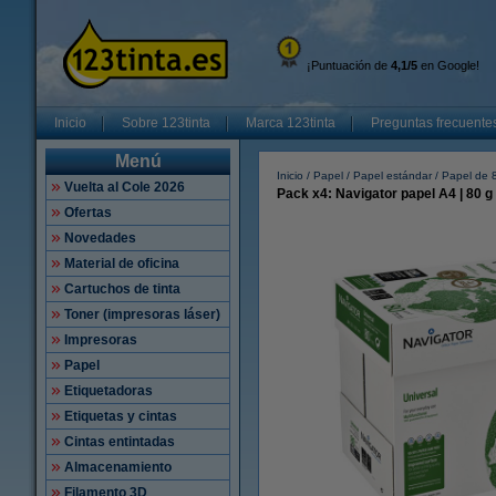
¡Puntuación de
4,1/5
en Google!
Inicio
Sobre 123tinta
Marca 123tinta
Preguntas frecuente
Menú
Inicio
Papel
Papel estándar
Papel de 
Vuelta al Cole 2026
Pack x4: Navigator papel A4 | 80 g
Ofertas
Novedades
Material de oficina
Cartuchos de tinta
Toner (impresoras láser)
Impresoras
Papel
Etiquetadoras
Etiquetas y cintas
Cintas entintadas
Almacenamiento
Filamento 3D