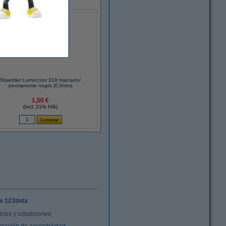
Staedtler Lumocolor 318 marcador
permanente negro (0,6mm)
1,50 €
(Incl. 21% IVA)
e 123tinta
inos y condiciones