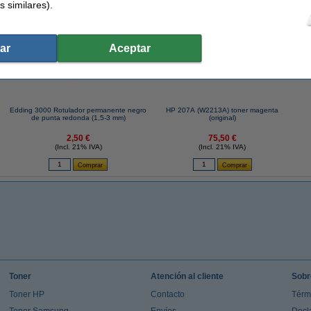
s similares).
 similares también han elegido estos artículos.
ar
Aceptar
Edding 3000 Rotulador permanente negro
HP 207A (W2213A) toner magenta
de punta redonda (1,5-3 mm)
(original)
2,50 €
75,50 €
(Incl. 21% IVA)
(Incl. 21% IVA)
Toner
Atención al cliente
Sobr
Toner HP
Contacto
Térm