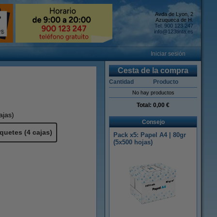
Avda de Lyon, 2
Azuqueca de H.
Tel: 900 123 247
info@123tinta.es
Iniciar sesión
Cesta de la compra
Cantidad
Producto
No hay productos
Total:
0,00 €
ajas)
Consejo
quetes (4 cajas)
Pack x5: Papel A4 | 80gr
(5x500 hojas)