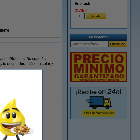
En stock
21,15 €
liente
Newsletter
yptus Globulus. Su superficie
 fotocopiadoras láser a color y
A4
10.000 hojas
-