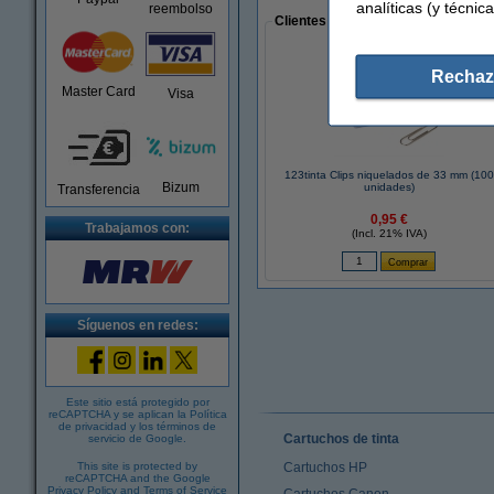
analíticas (y técnica
reembolso
Clientes que han realizado compras
Rechaz
Master Card
Visa
123tinta Clips niquelados de 33 mm (100
Bizum
unidades)
Transferencia
0,95 €
Trabajamos con:
(Incl. 21% IVA)
Síguenos en redes:
Este sitio está protegido por
reCAPTCHA y se aplican la
Política
de privacidad
y los
términos de
Cartuchos de tinta
servicio de Google
.
This site is protected by
Cartuchos HP
reCAPTCHA and the Google
Privacy Policy
and
Terms of Service