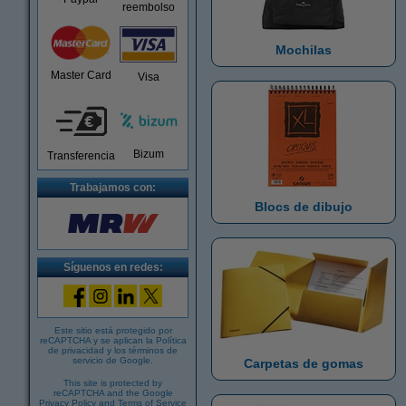
reembolso
Mochilas
Master Card
Visa
Bizum
Transferencia
Trabajamos con:
Blocs de dibujo
Síguenos en redes:
Este sitio está protegido por
reCAPTCHA y se aplican la
Política
de privacidad
y los
términos de
servicio de Google
.
Carpetas de gomas
This site is protected by
reCAPTCHA and the Google
Privacy Policy
and
Terms of Service