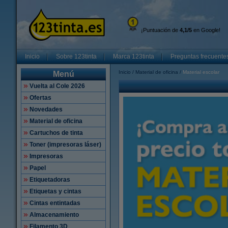
¡Puntuación de
4,1/5
en Google!
Inicio
Sobre 123tinta
Marca 123tinta
Preguntas frecuente
Inicio
Material de oficina
Material escolar
Menú
Vuelta al Cole 2026
Ofertas
Novedades
Material de oficina
Cartuchos de tinta
Toner (impresoras láser)
Impresoras
Papel
Etiquetadoras
Etiquetas y cintas
Cintas entintadas
Almacenamiento
Filamento 3D