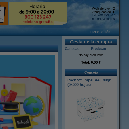
Avda de Lyon, 2
Azuqueca de H.
Tel: 900 123 247
info@123tinta.es
Iniciar sesión
Cesta de la compra
Cantidad
Producto
No hay productos
Total:
0,00 €
Consejo
Pack x5: Papel A4 | 80gr
(5x500 hojas)