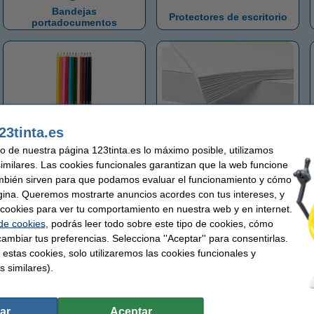
Bandejas
Protectores de escritorio
portadocumentos
23tinta.es
Lápices de colores
Papel
uso de nuestra página 123tinta.es lo máximo posible, utilizamos
similares. Las cookies funcionales garantizan que la web funcione
mbién sirven para que podamos evaluar el funcionamiento y cómo
gina. Queremos mostrarte anuncios acordes con tus intereses, y
ar cookies para ver tu comportamiento en nuestra web y en internet.
 de cookies
, podrás leer todo sobre este tipo de cookies, cómo
ambiar tus preferencias. Selecciona ''Aceptar'' para consentirlas.
 estas cookies, solo utilizaremos las cookies funcionales y
Leitz WOW-serie
Leitz Urban Chic
s similares).
ar
Aceptar