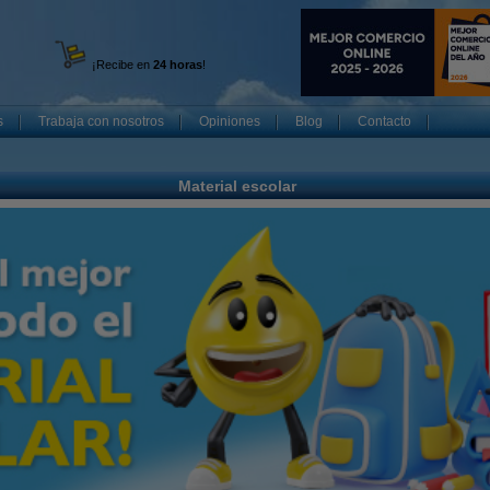
¡Recibe en
24 horas
!
s
Trabaja con nosotros
Opiniones
Blog
Contacto
Material escolar