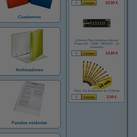
10,50 €
Cuadernos
123tinta Pilas Alcalinas Xtreme
Power AA - LR06 - MN1500 - 24
unidades
14,50 €
Archivadores
Pack 10x Bolígrafos de 123tinta
3,50 €
Fundas estándar