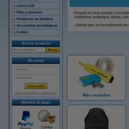
Luces LED
Pilas y baterías
Prepara el curso escolar y los exá
cuadernos, bolígragos, tijeras, ca
Productos de limpieza
¿Sabías que, en los exámenes de 
Accesorios tecnológicos
Cables
Buscar producto
Buscar
Mi cuenta
¿Has olvidado la contraseña?
Más vendidos
Métodos de pago:
Contra-
Paypal