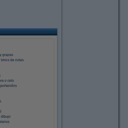
y grapas
 blocs de notas
s
va o celo
 portarollos
s
S
 dibujo
planos