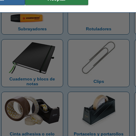
Subrayadores
Rotuladores
Cuadernos y blocs de
Clips
notas
Cinta adhesiva o celo
Portacelos y portarollos