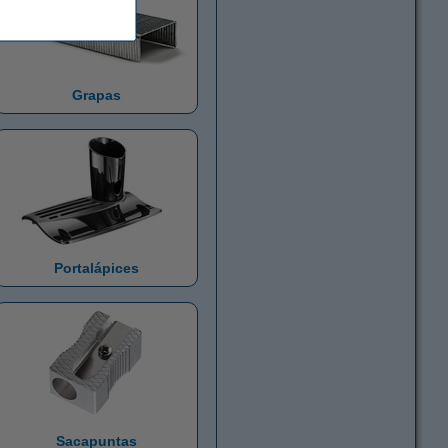
Grapas
Portalápices
Sacapuntas