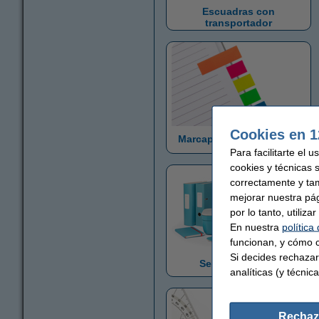
Escuadras con
transportador
Cookies en 1
Marcapáginas adhesivos
Para facilitarte el 
cookies y técnicas 
correctamente y ta
mejorar nuestra pá
por lo tanto, utiliz
En nuestra
política
funcionan, y cómo c
Si decides rechazar
Serie Leitz Cosy
analíticas (y técnica
Rechaz