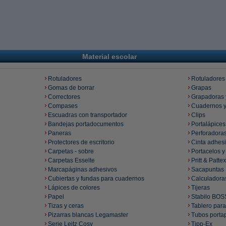
Material escolar
Rotuladores
Rotuladores
Gomas de borrar
Grapas
Correctores
Grapadoras 
Compases
Cuadernos y
Escuadras con transportador
Clips
Bandejas portadocumentos
Portalápices
Paneras
Perforadora
Protectores de escritorio
Cinta adhesi
Carpetas - sobre
Portacelos y
Carpetas Esselte
Pritt & Pattex
Marcapáginas adhesivos
Sacapuntas
Cubiertas y fundas para cuadernos
Calculadora
Lápices de colores
Tijeras
Papel
Stabilo BOS
Tizas y ceras
Tablero para
Pizarras blancas Legamaster
Tubos porta
Serie Leitz Cosy
Tipp-Ex