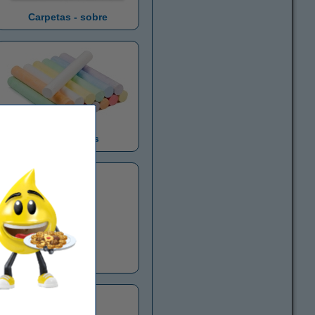
Carpetas - sobre
Tizas y ceras
Pegamento