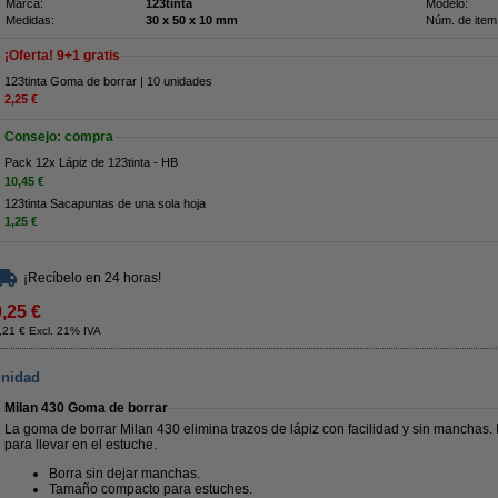
Marca:
123tinta
Modelo:
Medidas:
30 x 50 x 10 mm
Núm. de item
¡Oferta! 9+1 gratis
123tinta Goma de borrar | 10 unidades
2,25 €
Consejo: compra
Pack 12x Lápiz de 123tinta - HB
10,45 €
123tinta Sacapuntas de una sola hoja
1,25 €
¡Recíbelo en 24 horas!
0,25 €
,21 € Excl. 21% IVA
unidad
Milan 430 Goma de borrar
La goma de borrar Milan 430 elimina trazos de lápiz con facilidad y sin manchas.
para llevar en el estuche.
Borra sin dejar manchas.
Tamaño compacto para estuches.