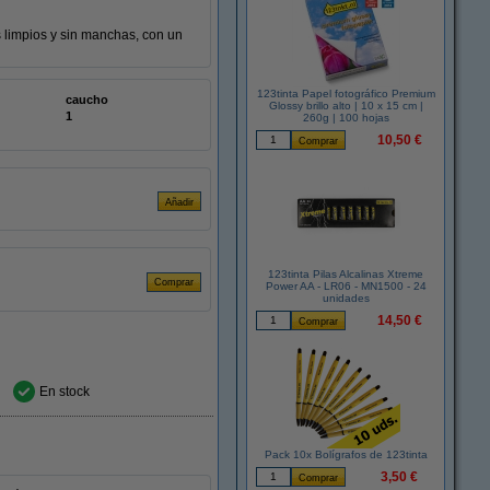
 limpios y sin manchas, con un
123tinta Papel fotográfico Premium
caucho
Glossy brillo alto | 10 x 15 cm |
1
260g | 100 hojas
10,50 €
123tinta Pilas Alcalinas Xtreme
Power AA - LR06 - MN1500 - 24
unidades
14,50 €
En stock
Pack 10x Bolígrafos de 123tinta
3,50 €