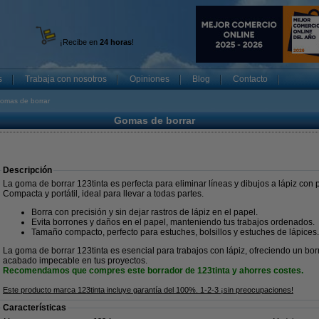
¡Recibe en
24 horas
!
s
Trabaja con nosotros
Opiniones
Blog
Contacto
omas de borrar
Gomas de borrar
Descripción
La goma de borrar 123tinta es perfecta para eliminar líneas y dibujos a lápiz con 
Compacta y portátil, ideal para llevar a todas partes.
Borra con precisión y sin dejar rastros de lápiz en el papel.
Evita borrones y daños en el papel, manteniendo tus trabajos ordenados.
Tamaño compacto, perfecto para estuches, bolsillos y estuches de lápices.
La goma de borrar 123tinta es esencial para trabajos con lápiz, ofreciendo un bor
acabado impecable en tus proyectos.
Recomendamos que compres este borrador de 123tinta y ahorres costes.
Este producto marca 123tinta incluye garantía del 100%. 1-2-3 ¡sin preocupaciones!
Características