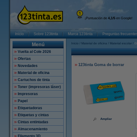
¡Puntuación de
4,1/5
en Google!
Inicio
Sobre 123tinta
Marca 123tinta
Preguntas frecuente
Inicio
Material de oficina
Material escolar
G
Menú
Vuelta al Cole 2026
Ofertas
123tinta Goma de borrar
Novedades
Material de oficina
Cartuchos de tinta
Toner (impresoras láser)
Impresoras
Papel
Etiquetadoras
Etiquetas y cintas
Ampliar
Cintas entintadas
Almacenamiento
Filamento 3D