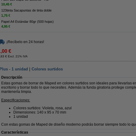
10,45 €
123tinta Sacapuntas de tinta doble
1,75 €
Papel A4 Estándar 80gr (500 hojas)
4,95 €
¡Recíbelo en 24 horas!
1,00 €
,83 € Excl. 21% IVA
us - 1 unidad | Colores surtidos
Descripción
Estas gomas de borrar de Maped en colores surtidos son ideales para llevarlas en
escritorio y borrar todo lo que necesites. Además la funda giratoria protege com
mantenerla limpia.
Especificaciones:
Colores surtidos: Violeta, rosa, azul
Dimensiones: 140 x 95 x 70 mm
1 unidad
Con estas gomas de Maped de diseño moderno podrás borrar siempre todo lo que
Características