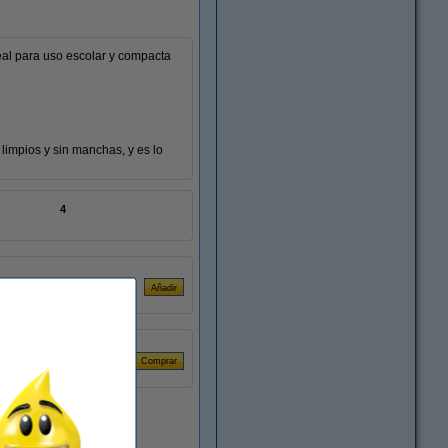
eal para uso escolar y compacta
limpios y sin manchas, y es lo
4