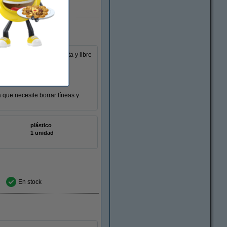
En stock
os con facilidad. Compacta y libre
rado.
 que necesite borrar líneas y
plástico
1 unidad
En stock