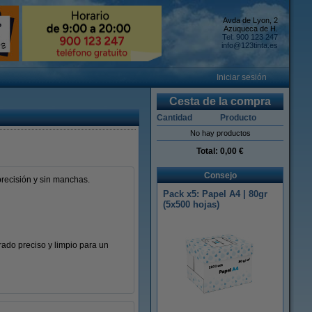
Avda de Lyon, 2
Azuqueca de H.
Tel: 900 123 247
info@123tinta.es
Iniciar sesión
Cesta de la compra
Cantidad
Producto
No hay productos
Total:
0,00 €
Consejo
precisión y sin manchas.
Pack x5: Papel A4 | 80gr
(5x500 hojas)
rado preciso y limpio para un