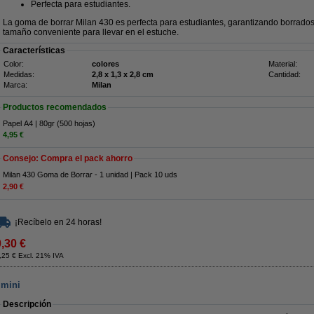
Perfecta para estudiantes.
La goma de borrar Milan 430 es perfecta para estudiantes, garantizando borrados
tamaño conveniente para llevar en el estuche.
Características
Color:
colores
Material:
Medidas:
2,8 x 1,3 x 2,8 cm
Cantidad:
Marca:
Milan
Productos recomendados
Papel A4 | 80gr (500 hojas)
4,95 €
Consejo: Compra el pack ahorro
Milan 430 Goma de Borrar - 1 unidad | Pack 10 uds
2,90 €
¡Recíbelo en 24 horas!
0,30 €
,25 € Excl. 21% IVA
 mini
Descripción