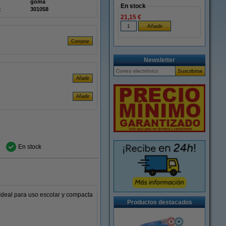
goma
En stock
:
301058
21,15 €
Newsletter
En stock
 Ideal para uso escolar y compacta
Productos destacados