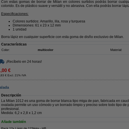
Con estas gomas de borrar de Milan en colores surtidos podrás borrar cualqu
colorido. Es de plástico suave y versátil y no abrasiva. Con ella podrás borrar lápi
Especificaciones:
Colores surtidos: Amarillo, lila, rosa y turquesa
Dimensiones: 61 x 23 x 12 mm
1 unidad
Borra lápiz en cualquier superficie con esta goma de disño exclusivo de Milan.
Características
Color:
multicolor
Material:
¡Recíbelo en 24 horas!
1,00 €
,83 € Excl. 21% IVA
alada
Descripción
La Milan 1012 es una goma de borrar blanca tipo miga de pan, fabricada en cauch
ovalada permite un uso cómodo y un borrado limpio y preciso sobre todo tipo de p
profesional.
Medida: 6,2 x 2,8 x 1,2 cm
Añade también
Pack 12x Lápiz de 123tinta - HB