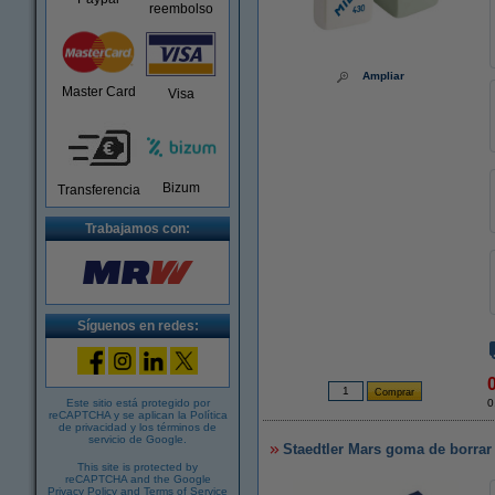
reembolso
Ampliar
Master Card
Visa
Bizum
Transferencia
Trabajamos con:
Síguenos en redes:
Este sitio está protegido por
0
reCAPTCHA y se aplican la
Política
de privacidad
y los
términos de
servicio de Google
.
Staedtler Mars goma de borrar
This site is protected by
reCAPTCHA and the Google
Privacy Policy
and
Terms of Service