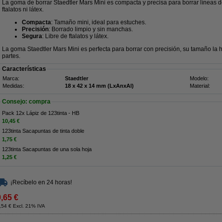
La goma de borrar Staedtler Mars Mini es compacta y precisa para borrar líneas de
ftalatos ni látex.
Compacta
: Tamaño mini, ideal para estuches.
Precisión
: Borrado limpio y sin manchas.
Segura
: Libre de ftalatos y látex.
La goma Staedtler Mars Mini es perfecta para borrar con precisión, su tamaño la h
partes.
Características
Marca:
Staedtler
Modelo:
Medidas:
18 x 42 x 14 mm (LxAnxAl)
Material:
Consejo: compra
Pack 12x Lápiz de 123tinta - HB
10,45 €
123tinta Sacapuntas de tinta doble
1,75 €
123tinta Sacapuntas de una sola hoja
1,25 €
¡Recíbelo en 24 horas!
0,65 €
,54 € Excl. 21% IVA