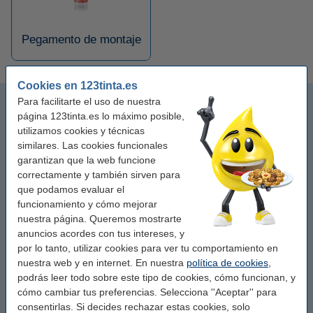
Pegamento de montaje
Cookies en 123tinta.es
Pegamento en barra
Para facilitarte el uso de nuestra
página 123tinta.es lo máximo posible,
utilizamos cookies y técnicas
Cintas de pegamento
similares. Las cookies funcionales
garantizan que la web funcione
Pegamento multiusos
correctamente y también sirven para
que podamos evaluar el
Pegamento de madera
funcionamiento y cómo mejorar
nuestra página. Queremos mostrarte
anuncios acordes con tus intereses, y
Pegamento para manualidades
por lo tanto, utilizar cookies para ver tu comportamiento en
nuestra web y en internet. En nuestra
política de cookies
,
Superglue
podrás leer todo sobre este tipo de cookies, cómo funcionan, y
cómo cambiar tus preferencias. Selecciona ''Aceptar'' para
Pistolas de pegamento
consentirlas. Si decides rechazar estas cookies, solo