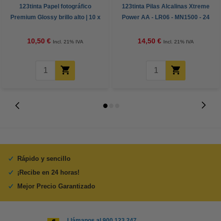
123tinta Papel fotográfico
123tinta Pilas Alcalinas Xtreme
Premium Glossy brillo alto | 10 x
Power AA - LR06 - MN1500 - 24
15 cm | 260g | 100 hojas
unidades
10,50 €
14,50 €
Incl. 21% IVA
Incl. 21% IVA
Rápido y sencillo
¡Recibe en 24 horas!
Mejor Precio Garantizado
Llámanos al 900 123 247