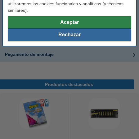
utilizaremos las cookies funcionales y analíticas (y técnicas
Tubos de pegamento
similares).
Aceptar
Pegamento en spray
Rechazar
Masillas adhesivas
Pegamento de montaje
Productos destacados