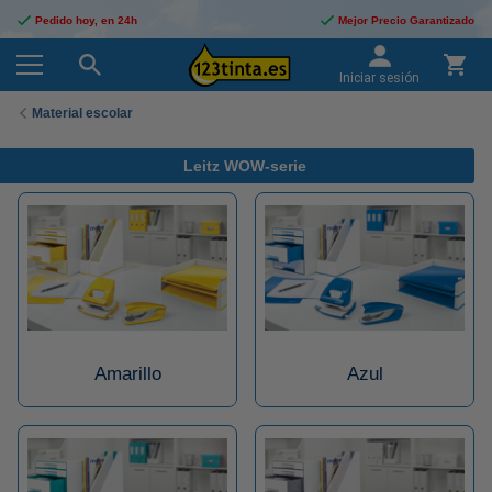
Pedido hoy, en 24h
Mejor Precio Garantizado
Iniciar sesión
Material escolar
Leitz WOW-serie
Amarillo
Azul