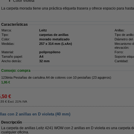
Color Violeta
La carpeta morada tiene una práctica etiqueta trasera y ofrece espacio para hast
Características
Marca:
Leitz
Anillas:
Tipo:
carpetas de anillas
Tipo de anillo
Color:
morado metalizado
Diámetro del a
Medidas:
257 x 314 mm (LxAn)
Mecanismo 
elevación:
Material:
polipropileno
Forro:
Tamaño papel:
A4
Soporte etiqu
Ancho detrás:
32 mm
Cantidad:
Consejo: compra
123tinta Pestañas de cartulina A4 de colores con 10 pestañas (23 agujeros)
1,95 €
5,50 €
,55 € Excl. 21% IVA
las con 2 anillas en D violeta (40 mm)
Descripción
La carpeta de anillas Leitz 4241 WOW con 2 anillas en D violeta es una carpeta 
cualquier oficina.