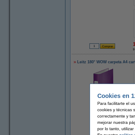
9
Leitz 180° WOW carpeta A4 car
Cookies en 1
Para facilitarte el 
cookies y técnicas 
correctamente y ta
Ampliar
mejorar nuestra pá
por lo tanto, utiliz
En nuestra
política