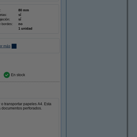
:
80 mm
etas:
sí
jeción:
sí
e bordes:
no
1 unidad
er más
En stock
 o transportar papeles A4. Esta
ra documentos perforados.