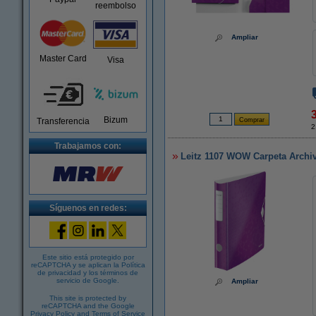
reembolso
Ampliar
Master Card
Visa
Bizum
Transferencia
2
Trabajamos con:
Leitz 1107 WOW Carpeta Arch
Síguenos en redes:
Este sitio está protegido por
reCAPTCHA y se aplican la
Política
de privacidad
y los
términos de
servicio de Google
.
Ampliar
This site is protected by
reCAPTCHA and the Google
Privacy Policy
and
Terms of Service