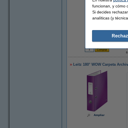
funcionan, y cómo c
Si decides rechazar
analíticas (y técnica
Rechaz
6
Leitz 180° WOW Carpeta Arch
Ampliar