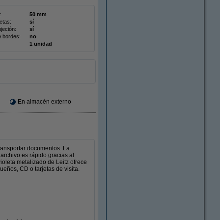
:
50 mm
etas:
sí
jeción:
sí
e bordes:
no
1 unidad
En almacén externo
transportar documentos. La
 archivo es rápido gracias al
oleta metalizado de Leitz ofrece
eños, CD o tarjetas de visita.