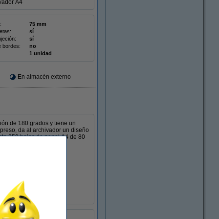
vador A4
:
75 mm
etas:
sí
jeción:
sí
e bordes:
no
1 unidad
En almacén externo
ión de 180 grados y tiene un
preso, da al archivador un diseño
asta 350 hojas de papel A4 de 80
vador A4
:
50 mm