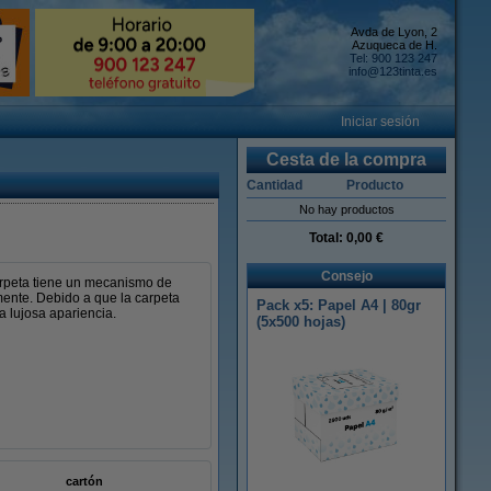
Avda de Lyon, 2
Azuqueca de H.
Tel: 900 123 247
info@123tinta.es
Iniciar sesión
Cesta de la compra
Cantidad
Producto
No hay productos
Total:
0,00 €
Consejo
arpeta tiene un mecanismo de
mente. Debido a que la carpeta
Pack x5: Papel A4 | 80gr
a lujosa apariencia.
(5x500 hojas)
cartón