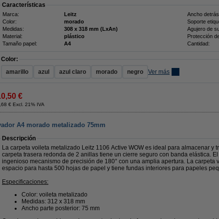
Características
Marca:
Leitz
Ancho detrás
Color:
morado
Soporte etiqu
Medidas:
308 x 318 mm (LxAn)
Agujero de su
Material:
plástico
Protección d
Tamaño papel:
A4
Cantidad:
Color:
amarillo
azul
azul claro
morado
negro
Ver más
10,50 €
,68 € Excl. 21% IVA
ivador A4 morado metalizado 75mm
Descripción
La carpeta voileta metalizado Leitz 1106 Active WOW es ideal para almacenar y 
carpeta trasera redonda de 2 anillas tiene un cierre seguro con banda elástica. El
ingenioso mecanismo de precisión de 180° con una amplia apertura. La carpeta vi
espacio para hasta 500 hojas de papel y tiene fundas interiores para papeles pequ
Especificaciones:
Color: voileta metalizado
Medidas: 312 x 318 mm
Ancho parte posterior: 75 mm