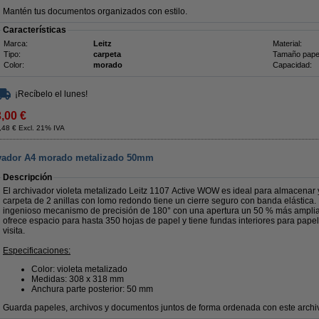
Mantén tus documentos organizados con estilo.
Características
Marca:
Leitz
Material:
Tipo:
carpeta
Tamaño pape
Color:
morado
Capacidad:
¡Recíbelo el lunes!
3,00 €
,48 € Excl. 21% IVA
ivador A4 morado metalizado 50mm
Descripción
El archivador violeta metalizado Leitz 1107 Active WOW es ideal para almacenar 
carpeta de 2 anillas con lomo redondo tiene un cierre seguro con banda elástica. 
ingenioso mecanismo de precisión de 180° con una apertura un 50 % más amplia. 
ofrece espacio para hasta 350 hojas de papel y tiene fundas interiores para pape
visita.
Especificaciones:
Color: violeta metalizado
Medidas: 308 x 318 mm
Anchura parte posterior: 50 mm
Guarda papeles, archivos y documentos juntos de forma ordenada con este archi