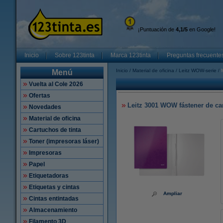
¡Puntuación de
4,1/5
en Google!
Inicio
Sobre 123tinta
Marca 123tinta
Preguntas frecuente
Inicio
Material de oficina
Leitz WOW-serie
Menú
Vuelta al Cole 2026
Ofertas
Leitz 3001 WOW fástener de car
Novedades
Material de oficina
Cartuchos de tinta
Toner (impresoras láser)
Impresoras
Papel
Etiquetadoras
Etiquetas y cintas
Ampliar
Cintas entintadas
Almacenamiento
Filamento 3D