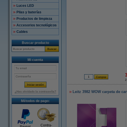
Luces LED
Pilas y baterías
Productos de limpieza
Accesorios tecnológicos
Cables
Buscar producto
Buscar
Mi cuenta
2
Leitz 3982 WOW carpeta de cartó
¿Has olvidado la contraseña?
Métodos de pago:
Contra-
Paypal