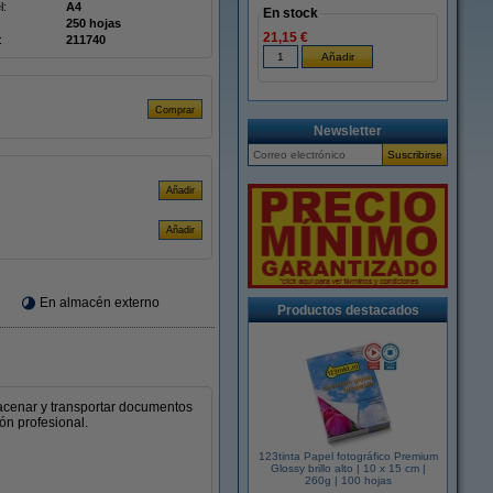
l:
A4
En stock
250 hojas
21,15 €
:
211740
Newsletter
En almacén externo
Productos destacados
macenar y transportar documentos
ón profesional.
123tinta Papel fotográfico Premium
Glossy brillo alto | 10 x 15 cm |
260g | 100 hojas