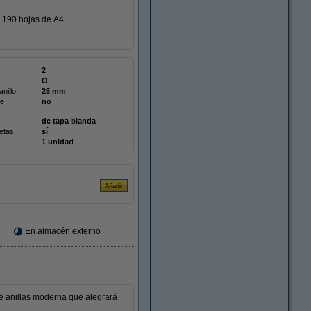
a 190 hojas de A4.
2
:
O
nillo:
25 mm
de
no
de tapa blanda
etas:
sí
1 unidad
En almacén externo
de anillas moderna que alegrará