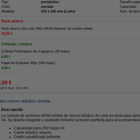
Tipo:
portafolios
Tamaño pape
Color:
morado
Capacidad:
Medidas:
310 x 240 mm (LxAn)
Núm. de item
Pack ahorro
Pack ahorro 10x Leitz 3001 WOW fástener de cartón violeta
32,50 €
Consejo: compra
123tinta Perforadora de 2 agujeros (30 hojas)
6,95 €
Papel A4 Estándar 80gr (500 hojas)
4,95 €
3,00 €
,48 € Excl. 21% IVA
n cierrre elástico violeta
Descripción
La carpeta de archivos WOW violeta de cierrre elástico de Leitz es ideal para al
A4. Su diseño elegante y acabado brillante la hacen perfecta para una presentaci
Capacidad para 250 hojas A4
Cierre elástico seguro
Cartón plastificado brillante