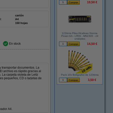
10,50 €
cartón
l:
A4
150 hojas
123tinta Pilas Alcalinas Xtreme
Power AA - LR06 - MN1500 - 24
unidades
En stock
14,50 €
y transportar documentos. La
El archivo es rápido gracias al
La carpeta violeta de Leitz
Pack 10x Bolígrafos de 123tinta
les pequeños, CD o tarjetas de
3,50 €
vador A4.