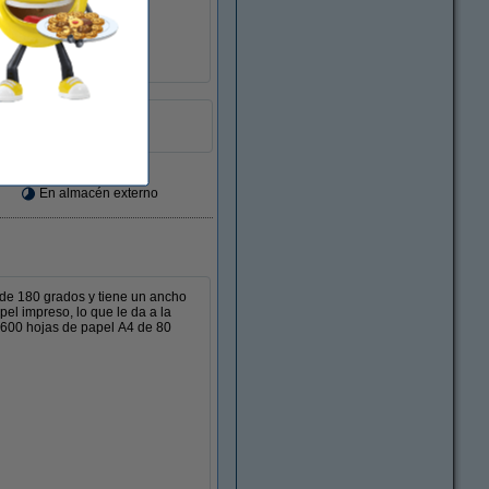
etas:
sí
jeción:
sí
e bordes:
no
1 unidad
er más
En almacén externo
de 180 grados y tiene un ancho
el impreso, lo que le da a la
e 600 hojas de papel A4 de 80