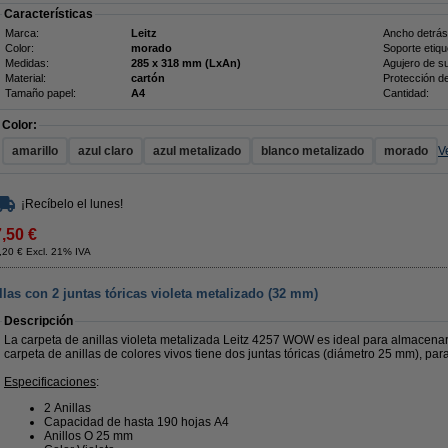
Características
Marca:
Leitz
Ancho detrás
Color:
morado
Soporte etiqu
Medidas:
285 x 318 mm (LxAn)
Agujero de su
Material:
cartón
Protección d
Tamaño papel:
A4
Cantidad:
Color:
amarillo
azul claro
azul metalizado
blanco metalizado
morado
V
¡Recíbelo el lunes!
7,50 €
,20 € Excl. 21% IVA
las con 2 juntas tóricas violeta metalizado (32 mm)
Descripción
La carpeta de anillas violeta metalizada Leitz 4257 WOW es ideal para almacenar
carpeta de anillas de colores vivos tiene dos juntas tóricas (diámetro 25 mm), pa
Especificaciones
:
2 Anillas
Capacidad de hasta 190 hojas A4
Anillos O 25 mm