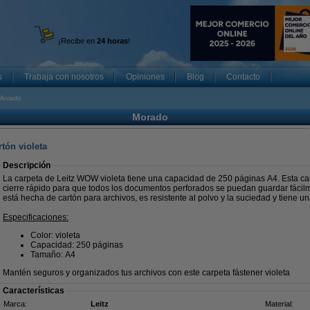
¡Recibe en
24 horas
!
s
Trabaja con nosotros
Opiniones
Blog
Contacto
Morado
Morado
tón violeta
Descripción
La carpeta de Leitz WOW violeta tiene una capacidad de 250 páginas A4. Esta c
cierre rápido para que todos los documentos perforados se puedan guardar fácil
está hecha de cartón para archivos, es resistente al polvo y la suciedad y tiene un
Especificaciones:
Color: violeta
Capacidad: 250 páginas
Tamaño: A4
Mantén seguros y organizados tus archivos con este carpeta fástener violeta
Características
Marca:
Leitz
Material: