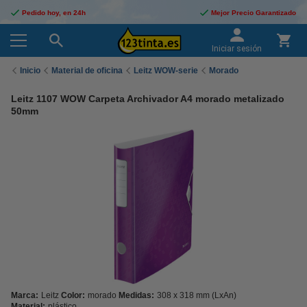
Pedido hoy, en 24h
Mejor Precio Garantizado
Iniciar sesión
Inicio
Material de oficina
Leitz WOW-serie
Morado
Leitz 1107 WOW Carpeta Archivador A4 morado metalizado
50mm
Marca:
Leitz
Color:
morado
Medidas:
308 x 318 mm (LxAn)
Material:
plástico