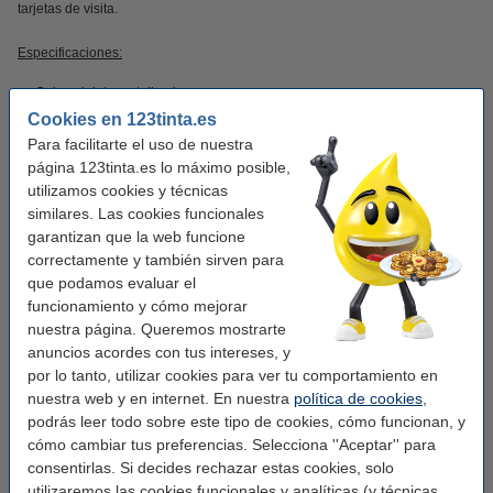
tarjetas de visita.
Especificaciones:
Color: violeta metalizado
Medidas: 308 x 318 mm
Cookies en 123tinta.es
Anchura parte posterior: 50 mm
Para facilitarte el uso de nuestra
página 123tinta.es lo máximo posible,
utilizamos cookies y técnicas
Guarda papeles, archivos y documentos juntos de forma ordenada con este
similares. Las cookies funcionales
archivador A4.
garantizan que la web funcione
correctamente y también sirven para
Características
que podamos evaluar el
funcionamiento y cómo mejorar
nuestra página. Queremos mostrarte
Marca:
Leitz
anuncios acordes con tus intereses, y
Color:
morado
por lo tanto, utilizar cookies para ver tu comportamiento en
nuestra web y en internet. En nuestra
política de cookies
,
Medidas:
308 x 318 mm (LxAn)
podrás leer todo sobre este tipo de cookies, cómo funcionan, y
Material:
plástico
cómo cambiar tus preferencias. Selecciona ''Aceptar'' para
consentirlas. Si decides rechazar estas cookies, solo
Tamaño papel:
A4
utilizaremos las cookies funcionales y analíticas (y técnicas