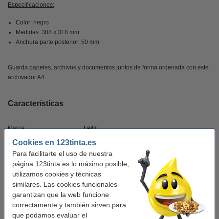
Especificaciones:
Color: negro
Medidas: 308 x 318 mm
Anchura parte posterior: 50 mm
Guarda papeles, archivos y documentos juntos de forma ordenada con este
archivador A4.
Características
Marca:
Leitz
Cookies en 123tinta.es
Color:
negro
Para facilitarte el uso de nuestra
Medidas:
318 x 308 mm (AnxL)
página 123tinta.es lo máximo posible,
utilizamos cookies y técnicas
Material:
plástico
similares. Las cookies funcionales
Tamaño papel:
A4
garantizan que la web funcione
correctamente y también sirven para
Ancho detrás:
50 mm
que podamos evaluar el