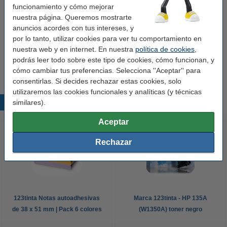
funcionamiento y cómo mejorar
Soporte etiquetas:
sí
nuestra página. Queremos mostrarte
Agujero de sujeción:
sí
anuncios acordes con tus intereses, y
por lo tanto, utilizar cookies para ver tu comportamiento en
Protección de bordes:
no
nuestra web y en internet. En nuestra
política de cookies
,
Cantidad:
1 unidad
podrás leer todo sobre este tipo de cookies, cómo funcionan, y
cómo cambiar tus preferencias. Selecciona ''Aceptar'' para
consentirlas. Si decides rechazar estas cookies, solo
utilizaremos las cookies funcionales y analíticas (y técnicas
similares).
Productos destacados
Aceptar
Rechazar
123tinta Notas autoadhesivas
Marca 123tinta - HP 135A
de 38 x 51 mm | Pack 6 colores
(W1350A) toner negro