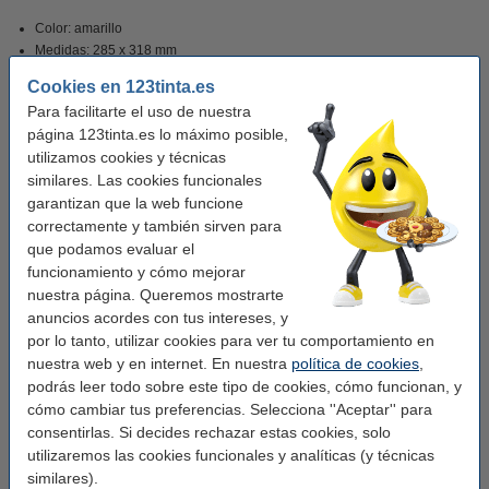
Color: amarillo
Medidas: 285 x 318 mm
Ancho parte posterior:50mm
Cookies en 123tinta.es
Para facilitarte el uso de nuestra
Guarda papeles, archivos y documentos juntos de forma ordenada con este
página 123tinta.es lo máximo posible,
archivador A4
utilizamos cookies y técnicas
similares. Las cookies funcionales
garantizan que la web funcione
Características
correctamente y también sirven para
que podamos evaluar el
Marca:
Leitz
funcionamiento y cómo mejorar
nuestra página. Queremos mostrarte
Color:
amarillo
anuncios acordes con tus intereses, y
Medidas:
285 x 318 mm (LxAn)
por lo tanto, utilizar cookies para ver tu comportamiento en
nuestra web y en internet. En nuestra
política de cookies
,
Material:
cartón
podrás leer todo sobre este tipo de cookies, cómo funcionan, y
Tamaño papel:
cómo cambiar tus preferencias. Selecciona ''Aceptar'' para
A4
consentirlas. Si decides rechazar estas cookies, solo
Ancho detrás:
50 mm
utilizaremos las cookies funcionales y analíticas (y técnicas
similares).
Soporte etiquetas:
sí