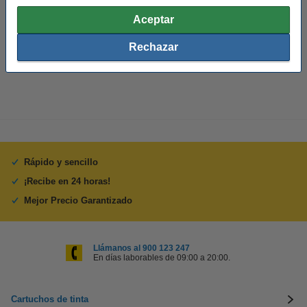
Agujero de sujeción:
sí
Aceptar
Protección de bordes:
no
Rechazar
Cantidad:
1 unidad
Rápido y sencillo
¡Recibe en 24 horas!
Mejor Precio Garantizado
Llámanos al 900 123 247
En días laborables de 09:00 a 20:00.
Cartuchos de tinta