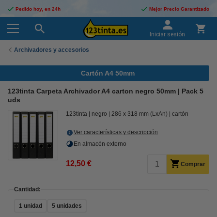
Pedido hoy, en 24h
Mejor Precio Garantizado
Iniciar sesión
Archivadores y accesorios
Cartón A4 50mm
123tinta Carpeta Archivador A4 carton negro 50mm | Pack 5
uds
123tinta
negro
286 x 318 mm (LxAn)
cartón
Ver características y descripción
En almacén externo
12,50 €
Comprar
Cantidad:
1 unidad
5 unidades