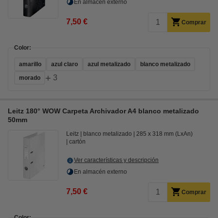
En almacén externo
7,50 €
Comprar
Color:
amarillo
azul claro
azul metalizado
blanco metalizado
+
3
morado
Leitz 180° WOW Carpeta Archivador A4 blanco metalizado
50mm
Leitz
blanco metalizado
285 x 318 mm (LxAn)
cartón
Ver características y descripción
En almacén externo
7,50 €
Comprar
Color: