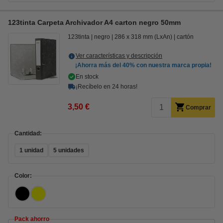
123tinta Carpeta Archivador A4 carton negro 50mm
123tinta
negro
286 x 318 mm (LxAn)
cartón
Ver características y descripción
¡Ahorra más del
40%
con nuestra marca propia!
En stock
¡Recíbelo en 24 horas!
3,50 €
Comprar
Cantidad:
1 unidad
5 unidades
Color:
Pack ahorro