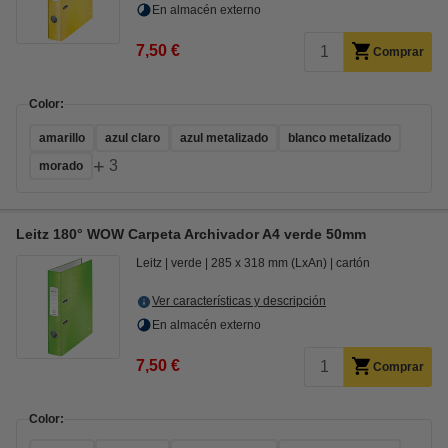
En almacén externo
7,50 €
Comprar
Color:
amarillo
azul claro
azul metalizado
blanco metalizado
+
3
morado
Leitz 180° WOW Carpeta Archivador A4 verde 50mm
Leitz
verde
285 x 318 mm (LxAn)
cartón
Ver características y descripción
En almacén externo
7,50 €
Comprar
Color: