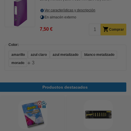
Ver características y descripción
En almacén externo
7,50 €
Comprar
Color:
amarillo
azul claro
azul metalizado
blanco metalizado
+
3
morado
Productos destacados