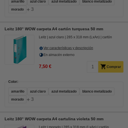
amarillo
azul claro
azul metalizado
blanco metalizado
+
3
morado
Leitz 180° WOW carpeta A4 cartón turquesa 50 mm
Leitz
azul claro
285 x 318 mm (LxAn)
cartón
Ver características y descripción
En almacén externo
7,50 €
Comprar
Color:
amarillo
azul claro
azul metalizado
blanco metalizado
+
3
morado
Leitz 180° WOW carpeta A4 cartulina violeta 50 mm
Leitz
morado
285 x 318 mm (LxAn)
cartón