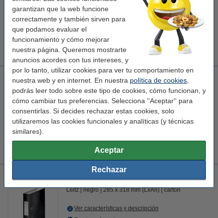
garantizan que la web funcione
Ver características y descripción
correctamente y también sirven para
En almacén externo
que podamos evaluar el
funcionamiento y cómo mejorar
7,25 €
Comprar
nuestra página. Queremos mostrarte
anuncios acordes con tus intereses, y
por lo tanto, utilizar cookies para ver tu comportamiento en
Esselte 220830 archivador A4 de cartón negro 50 mm
nuestra web y en internet. En nuestra
política de cookies
,
podrás leer todo sobre este tipo de cookies, cómo funcionan, y
Esselte
negro
280 x 320 mm (LxAn)
cartón
cómo cambiar tus preferencias. Selecciona ''Aceptar'' para
Ver características y descripción
consentirlas. Si decides rechazar estas cookies, solo
utilizaremos las cookies funcionales y analíticas (y técnicas
En almacén externo
similares).
5,95 €
Comprar
Aceptar
Rechazar
Leitz 180° WOW Carpeta Archivador A4 negro 50mm
Leitz
negro
285 x 318 mm (LxAn)
cartón
Ver características y descripción