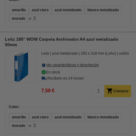
amarillo
azul claro
azul metalizado
blanco metalizado
+
3
morado
Leitz 180° WOW Carpeta Archivador A4 azul metalizado
50mm
Leitz
azul metalizado
285 x 318 mm (LxAn)
cartón
Ver características y descripción
En stock
¡Recíbelo en 24 horas!
7,50 €
Comprar
Color:
amarillo
azul claro
azul metalizado
blanco metalizado
+
3
morado