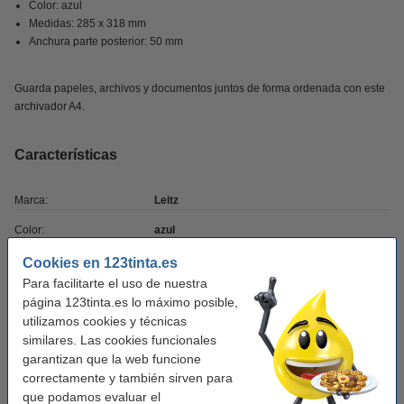
Color: azul
Medidas: 285 x 318 mm
Anchura parte posterior: 50 mm
Guarda papeles, archivos y documentos juntos de forma ordenada con este
archivador A4.
Características
Marca:
Leitz
Color:
azul
Medidas:
285 x 318 mm (LxAn)
Cookies en 123tinta.es
Para facilitarte el uso de nuestra
Material:
cartón
página 123tinta.es lo máximo posible,
Tamaño papel:
A4
utilizamos cookies y técnicas
similares. Las cookies funcionales
Ancho detrás:
55 mm
garantizan que la web funcione
correctamente y también sirven para
Soporte etiquetas:
sí
que podamos evaluar el