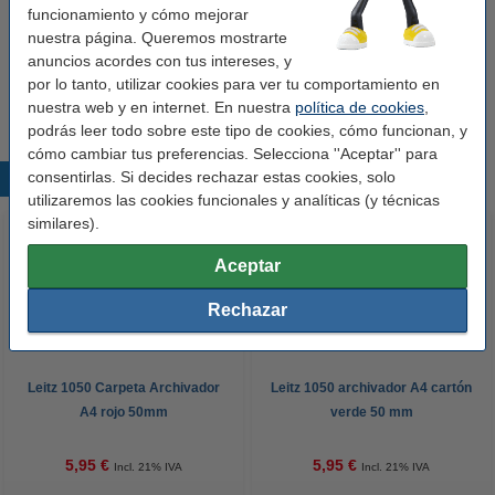
Agujero de sujeción:
sí
funcionamiento y cómo mejorar
nuestra página. Queremos mostrarte
Protección de bordes:
sí
anuncios acordes con tus intereses, y
Cantidad:
1 unidad
por lo tanto, utilizar cookies para ver tu comportamiento en
nuestra web y en internet. En nuestra
política de cookies
,
podrás leer todo sobre este tipo de cookies, cómo funcionan, y
cómo cambiar tus preferencias. Selecciona ''Aceptar'' para
consentirlas. Si decides rechazar estas cookies, solo
Productos destacados
utilizaremos las cookies funcionales y analíticas (y técnicas
similares).
Aceptar
Rechazar
Leitz 1050 Carpeta Archivador
Leitz 1050 archivador A4 cartón
A4 rojo 50mm
verde 50 mm
5,95 €
5,95 €
Incl. 21% IVA
Incl. 21% IVA