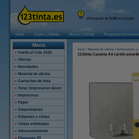
¡Puntuación de
4,1/5
en Google!
Inicio
Sobre 123tinta
Marca 123tinta
Preguntas frecuente
Menú
Inicio
Material de oficina
Archivadores y 
Vuelta al Cole 2026
123tinta Carpeta A4 cartón amaril
Ofertas
Novedades
Material de oficina
Cartuchos de tinta
Toner (impresoras láser)
Impresoras
Papel
Etiquetadoras
Etiquetas y cintas
Cintas entintadas
Almacenamiento
Filamento 3D