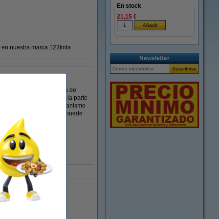
En stock
21,15 €
 en nuestra marca 123tinta
Newsletter
arpeta tiene una cubierta de
o. El acabado metálico en la parte
e abrir y cerrar con un mecanismo
 de 6 líneas en la que se puede
50 mm
sí
sí
sí
1 unidad