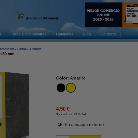
¡Recibe en
24 horas
!
s
Trabaja con nosotros
Opiniones
Blog
Contacto
accesorios
Cartón A4 50mm
lo 50 mm
Color:
Amarillo
4,50 €
3,72 € Excl. 21% IVA
En almacén externo