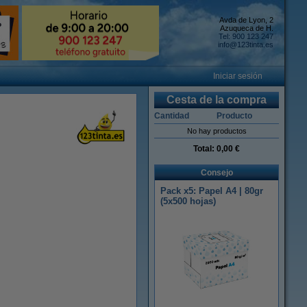
Avda de Lyon, 2
Azuqueca de H.
Tel: 900 123 247
info@123tinta.es
Iniciar sesión
Cesta de la compra
Cantidad
Producto
No hay productos
Total:
0,00 €
Consejo
Pack x5: Papel A4 | 80gr
(5x500 hojas)