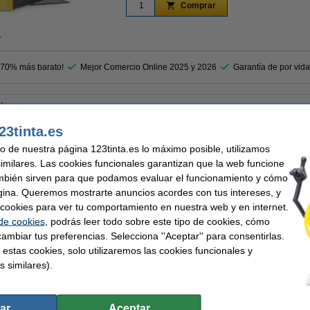
Comprar
r
 70% más barato!
Mejor Comercio Online 2025 y 2026
Garantía de por vida
 con el original!
123tinta mantiene papeles, archivos y documentos juntos de forma organizada. La c
23tinta.es
ectamente en posición vertical. La carpeta resistente está hecha de cartón reciclad
uso de nuestra página 123tinta.es lo máximo posible, utilizamos
manezca perfectamente en posición vertical. Esta carpeta tiene dos anillos, fácil d
0 mm de ancho está equipado con un orificio para el pulgar y una etiqueta de lomo
similares. Las cookies funcionales garantizan que la web funcione
mbién sirven para que podamos evaluar el funcionamiento y cómo
gina. Queremos mostrarte anuncios acordes con tus intereses, y
peta de 123tintay así ahorres costes.
ar cookies para ver tu comportamiento en nuestra web y en internet.
rantía del 100%. 1-2-3 ¡sin preocupaciones!
 de cookies
, podrás leer todo sobre este tipo de cookies, cómo
ambiar tus preferencias. Selecciona ''Aceptar'' para consentirlas.
 estas cookies, solo utilizaremos las cookies funcionales y
s similares).
nta
Ancho detrás:
llo
Soporte etiquetas:
286 x 318 mm (LxAn)
Agujero de sujeción:
n
Protección de bordes:
ar
Aceptar
Cantidad: