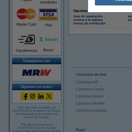
reembolso
Opciones
tiras de separación
an
cortina a la italiana
et
bolsas de exhibición
Master Card
Visa
Bizum
Transferencia
Trabajamos con:
Cartuchos de tinta
Cartuchos HP
Síguenos en redes:
Cartuchos Canon
Cartuchos Epson
Cartuchos Brother
Este sitio está protegido por
Cartuchos Lexmark
reCAPTCHA y se aplican la
Política
de privacidad
y los
términos de
servicio de Google
.
This site is protected by
reCAPTCHA and the Google
Papel
Privacy Policy
and
Terms of Service