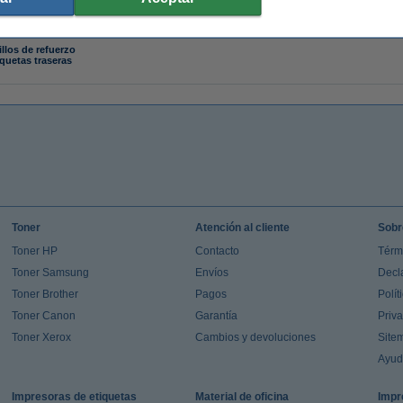
illos de refuerzo
iquetas traseras
Toner
Atención al cliente
Sobr
Toner HP
Contacto
Térm
Toner Samsung
Envíos
Decl
Toner Brother
Pagos
Polít
Toner Canon
Garantía
Priv
Toner Xerox
Cambios y devoluciones
Site
Ayu
Impresoras de etiquetas
Material de oficina
Impr