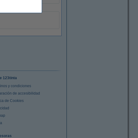
e 123tinta
inos y condiciones
aración de accesibilidad
ica de Cookies
acidad
map
da
esoras