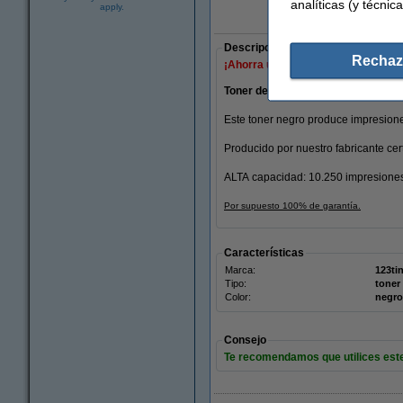
analíticas (y técnica
apply.
Marca 123tinta:
Descripción
Rechaz
¡Ahorra un
61,8%
en costes de imp
Toner de marca 123tinta para HP
Este toner negro produce impresione
Producido por nuestro fabricante cer
ALTA capacidad: 10.250 impresione
Por supuesto 100% de garantía.
Características
Marca:
123ti
Tipo:
toner
Color:
negro
Consejo
Te recomendamos que utilices este 