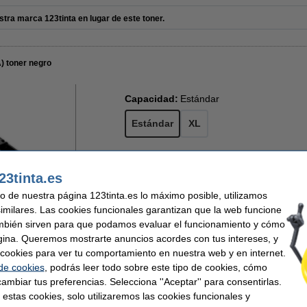
tra marca 123tinta en lugar de este toner.
) toner negro
Capacidad:
Estándar
Estándar
XL
142,50 €
23tinta.es
Por página
117,77 € Excl. 21% IVA
0,014 €
uso de nuestra página 123tinta.es lo máximo posible, utilizamos
similares. Las cookies funcionales garantizan que la web funcione
En stock
mbién sirven para que podamos evaluar el funcionamiento y cómo
gina. Queremos mostrarte anuncios acordes con tus intereses, y
¡Recíbelo el lunes!
ar cookies para ver tu comportamiento en nuestra web y en internet.
 de cookies
, podrás leer todo sobre este tipo de cookies, cómo
Comprar
ambiar tus preferencias. Selecciona ''Aceptar'' para consentirlas.
r
 estas cookies, solo utilizaremos las cookies funcionales y