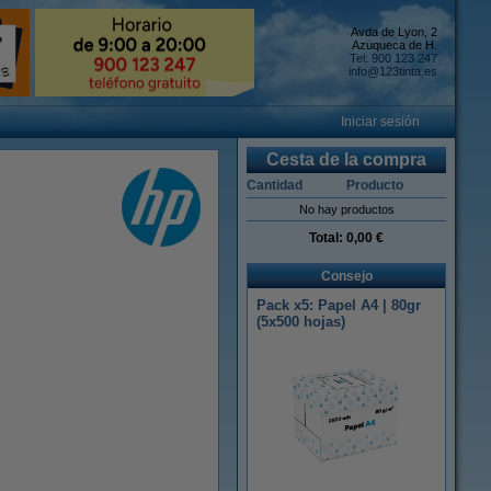
Avda de Lyon, 2
Azuqueca de H.
Tel: 900 123 247
info@123tinta.es
Iniciar sesión
Cesta de la compra
Cantidad
Producto
No hay productos
Total:
0,00 €
Consejo
Pack x5: Papel A4 | 80gr
(5x500 hojas)