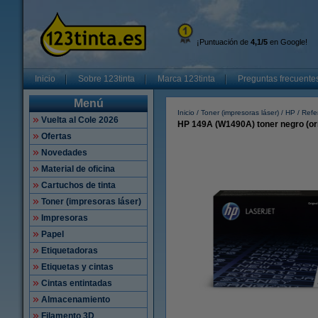
¡Puntuación de
4,1/5
en Google!
Inicio
Sobre 123tinta
Marca 123tinta
Preguntas frecuente
Menú
Inicio
Toner (impresoras láser)
HP
Refe
Vuelta al Cole 2026
HP 149A (W1490A) toner negro (ori
Ofertas
Novedades
Material de oficina
Cartuchos de tinta
Toner (impresoras láser)
Impresoras
Papel
Etiquetadoras
Etiquetas y cintas
Cintas entintadas
Almacenamiento
Filamento 3D