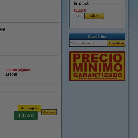
En stock
21,15 €
026
Newsletter
± 2.900 páginas
133008
Por página
0,014 €