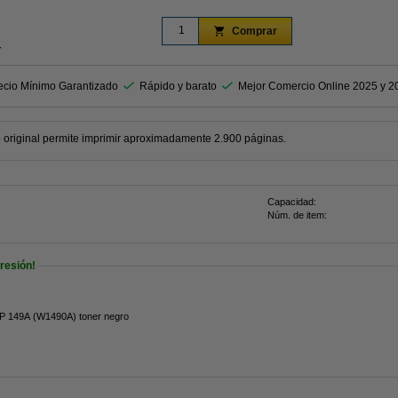
Comprar
r
ecio Mínimo Garantizado
Rápido y barato
Mejor Comercio Online 2025 y 2
original permite imprimir aproximadamente 2.900 páginas.
Capacidad:
Núm. de item:
resión!
HP 149A (W1490A) toner negro