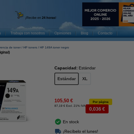
¡Recibe en
24 horas
!
s
Trabaja con nosotros
Opiniones
Blog
Contacto
rencia de toner
HP toners
HP 149A toner negro
ginal)
Capacidad:
Estándar
Estándar
XL
105,50 €
Por página
87,19 € Excl. 21% IVA
0,036 €
En stock
¡Recíbelo el lunes!