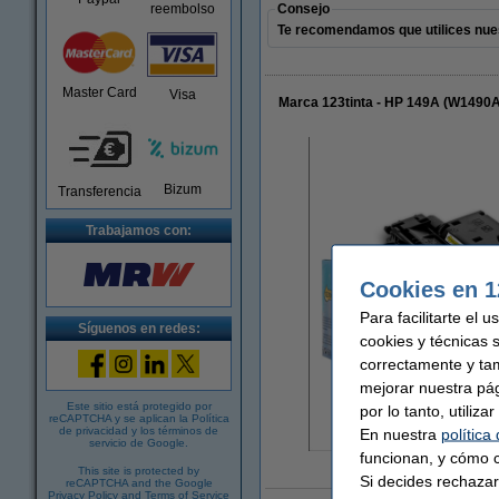
reembolso
Consejo
Te recomendamos que utilices nues
Master Card
Visa
Marca 123tinta - HP 149A (W1490A
Bizum
Transferencia
Trabajamos con:
Cookies en 1
Para facilitarte el 
Síguenos en redes:
cookies y técnicas 
correctamente y ta
mejorar nuestra pá
Este sitio está protegido por
por lo tanto, utiliz
reCAPTCHA y se aplican la
Política
de privacidad
y los
términos de
En nuestra
política
servicio de Google
.
funcionan, y cómo c
Amplia
This site is protected by
Si decides rechazar
reCAPTCHA and the Google
Privacy Policy
and
Terms of Service