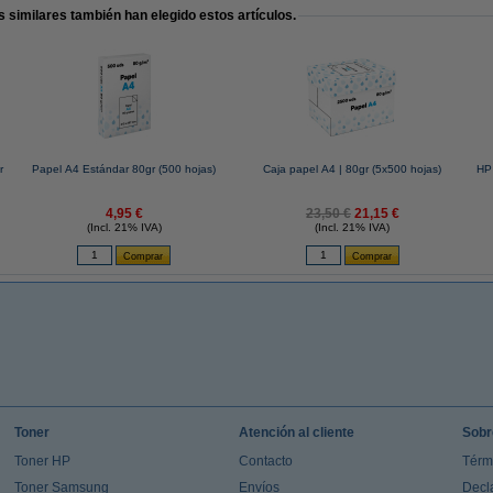
 similares también han elegido estos artículos.
r
Papel A4 Estándar 80gr (500 hojas)
Caja papel A4 | 80gr (5x500 hojas)
HP 
4,95 €
23,50 €
21,15 €
(Incl. 21% IVA)
(Incl. 21% IVA)
Toner
Atención al cliente
Sobr
Toner HP
Contacto
Térm
Toner Samsung
Envíos
Decl