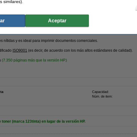
s similares).
 ¡Hasta un 70% más barato!
Rápido y barato
Garantía de por vida en nuest
ar
Aceptar
resión!
s nítidas y es ideal para imprimir documentos comerciales.
tificado
ISO9001
(es decir, de acuerdo con los más altos estándares de calidad).
s
(
7.350 páginas más que la versión HP.)
nta
Capacidad:
Núm. de item:
toner (marca 123tinta) en lugar de la versión HP.