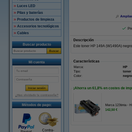
Luces LED
Pilas y baterías
Amplia
Productos de limpieza
Accesorios tecnológicos
Pr
Cables
Descripción
Buscar producto
Este toner HP 149A (W1490A) negro 
Buscar
Características
Mi cuenta
Marca:
HP
Tipo:
toner
Color:
negro
¡Ahorra un
61,8%
en costes de imp
¿Has olvidado la contraseña?
Métodos de pago:
Marca 123tinta - 
142,50 €
Contra-
Paypal