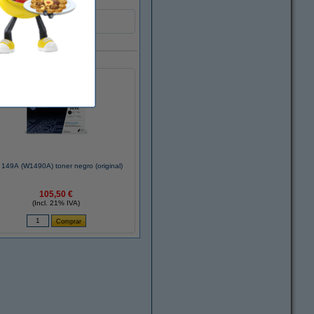
149A (W1490A) toner negro (original)
105,50 €
(Incl. 21% IVA)