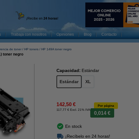
¡Recibe en
24 horas
!
s
Trabaja con nosotros
Opiniones
Blog
Contacto
rencia de toner
HP toners
HP 149A toner negro
) toner negro
Capacidad:
Estándar
Estándar
XL
142,50 €
Por página
117,77 € Excl. 21% IVA
0,014 €
En stock
¡Recíbelo en 24 horas!