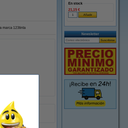
En stock
21,15 €
ra marca 123tinta
Newsletter
± 10.250 páginas
133009