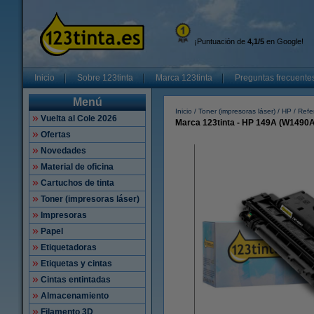
¡Puntuación de
4,1/5
en Google!
Inicio
Sobre 123tinta
Marca 123tinta
Preguntas frecuente
Menú
Inicio
Toner (impresoras láser)
HP
Refe
Vuelta al Cole 2026
Marca 123tinta - HP 149A (W1490A
Ofertas
Novedades
Material de oficina
Cartuchos de tinta
Toner (impresoras láser)
Impresoras
Papel
Etiquetadoras
Etiquetas y cintas
Cintas entintadas
Almacenamiento
Filamento 3D