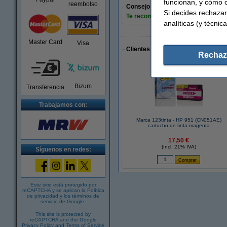
funcionan, y cómo c
reembolso
Consejo
Si decides rechazar
Te recomendamos que utilices este 
analíticas (y técnica
Master Card
Visa
Clientes que han realizado compras
Rechaz
Bizum
Transferencia
Trabajamos con:
Marca 123tinta - HP 951 (CN051AE)
cartucho de tinta magenta
17,50 €
(Incl. 21% IVA)
Síguenos en redes:
Este sitio está protegido por
reCAPTCHA y se aplican la
Política
de privacidad
y los
términos de
servicio de Google
.
This site is protected by
reCAPTCHA and the Google
Privacy Policy
and
Terms of Service