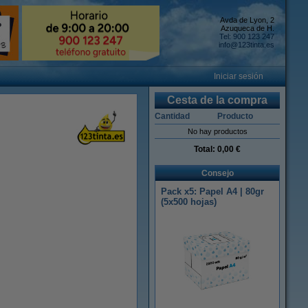
Avda de Lyon, 2
Azuqueca de H.
Tel: 900 123 247
info@123tinta.es
Iniciar sesión
Cesta de la compra
Cantidad
Producto
No hay productos
Total:
0,00 €
Consejo
Pack x5: Papel A4 | 80gr
(5x500 hojas)