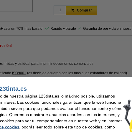
Comprar
r
 ¡Hasta un 70% más barato!
Rápido y barato
Garantía de por vida en nuest
resión!
s nítidas y es ideal para imprimir documentos comerciales.
tificado
ISO9001
(es decir, de acuerdo con los más altos estándares de calidad).
s
(
7.350 páginas más que la versión HP.)
23tinta.es
uso de nuestra página 123tinta.es lo máximo posible, utilizamos
similares. Las cookies funcionales garantizan que la web funcione
mbién sirven para que podamos evaluar el funcionamiento y cómo
nta
Capacidad:
gina. Queremos mostrarte anuncios acordes con tus intereses, y
Núm. de item:
ar cookies para ver tu comportamiento en nuestra web y en internet.
 de cookies
, podrás leer todo sobre este tipo de cookies, cómo