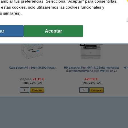
ambiar tus preferencias. Selecciona ''Aceptar'' para consentirlas.
 estas cookies, solo utilizaremos las cookies funcionales y
toner (marca 123tinta) en lugar de la versión HP.
s similares).
 similares también han elegido estos artículos.
ar
Aceptar
Caja papel A4 | 80gr (5x500 hojas)
HP LaserJet Pro MFP 4102fdw Impresora
HP 
láser monocromo A4 con WiFi (4 en 1)
23,50 €
21,15 €
420,50 €
(Incl. 21% IVA)
(Incl. 21% IVA)