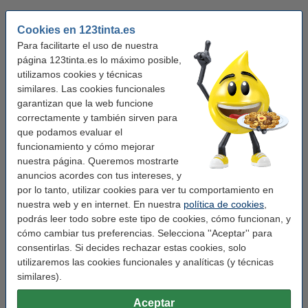
Capacidad:
Estándar
Cookies en 123tinta.es
Para facilitarte el uso de nuestra
Estándar
XL
página 123tinta.es lo máximo posible,
utilizamos cookies y técnicas
Color:
magenta
similares. Las cookies funcionales
garantizan que la web funcione
amarillo
cian
magenta
negro
correctamente y también sirven para
negro (1x) y color (3x)
que podamos evaluar el
funcionamiento y cómo mejorar
nuestra página. Queremos mostrarte
Ver características y descripción
anuncios acordes con tus intereses, y
¡Ahorra casi un
55%
en costes de impresión!
por lo tanto, utilizar cookies para ver tu comportamiento en
En stock
¡Recíbelo en 24 horas!
nuestra web y en internet. En nuestra
política de cookies
,
Por página
0,017 €
podrás leer todo sobre este tipo de cookies, cómo funcionan, y
cómo cambiar tus preferencias. Selecciona ''Aceptar'' para
102,50 €
consentirlas. Si decides rechazar estas cookies, solo
Comprar
utilizaremos las cookies funcionales y analíticas (y técnicas
similares).
Consejo: añade papel
Aceptar