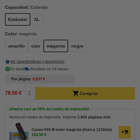
Capacidad:
Estándar
Estándar
XL
Color:
magenta
amarillo
cian
magenta
negro
Ver características y descripción
En stock
¡Recíbelo en 24 horas!
Por página
0,037 €
78,50 €
Comprar
¡Ahorra casi un
55%
en costes de impresión!
Ahorra en costes de impresión. Imprime
2.800 páginas más
.
Canon 055 M toner magenta (marca 123tinta)
102,50 €