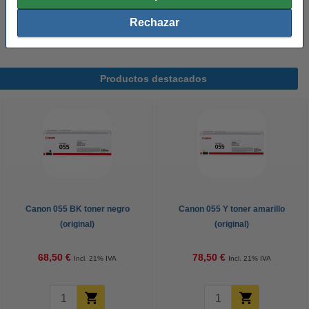
Caja papel A4 | 80gr (5x500 hojas)
23,50 €
21,15 €
Rechazar
Productos destacados
Canon 055 BK toner negro
Canon 055 Y toner amarillo
(original)
(original)
68,50 €
78,50 €
Incl. 21% IVA
Incl. 21% IVA