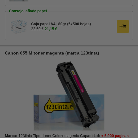
Consejo: añade papel
Caja papel A4 | 80gr (5x500 hojas)
23,50 €
21,15 €
Canon 055 M toner magenta (marca 123tinta)
Marca:
123tinta
Tipo:
toner
Color:
magenta
Capacidad:
± 5.900 páginas