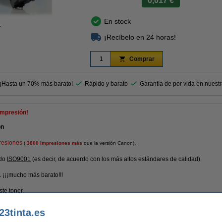
0,017 €
En stock
r
¡Recíbelo en 24 horas!
Comprar
 ¡Hasta un 70% más barato!
Rápido y barato
Garantía de por vida en nuest
impresión!
on
resiones
.
(
3800 impresiones más
que la versión Canon)
ado
ISO9001
(es decir, de acuerdo con los más altos estándares de calidad).
... ¡¡¡mucho más barato!!!
te toner.
ntía del 100%. 1-2-3 ¡sin preocupaciones!
23tinta.es