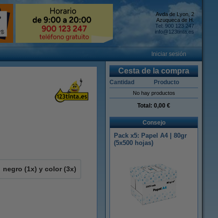
Avda de Lyon, 2
Azuqueca de H.
Tel: 900 123 247
info@123tinta.es
Iniciar sesión
Cesta de la compra
Cantidad
Producto
No hay productos
Total:
0,00 €
Consejo
Pack x5: Papel A4 | 80gr
(5x500 hojas)
negro (1x) y color (3x)