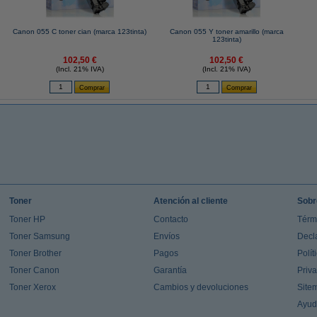
Canon 055 C toner cian (marca 123tinta)
Canon 055 Y toner amarillo (marca
123tinta)
102,50 €
102,50 €
(Incl. 21% IVA)
(Incl. 21% IVA)
Toner
Atención al cliente
Sobr
Toner HP
Contacto
Térm
Toner Samsung
Envíos
Decl
Toner Brother
Pagos
Polít
Toner Canon
Garantía
Priv
Toner Xerox
Cambios y devoluciones
Site
Ayu