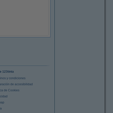
e 123tinta
inos y condiciones
aración de accesibilidad
ica de Cookies
acidad
map
da