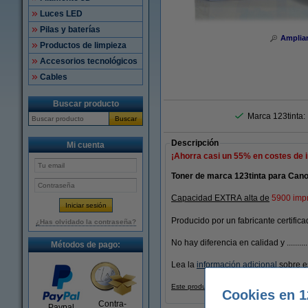
Luces LED
Pilas y baterías
Amplia
Productos de limpieza
Accesorios tecnológicos
Cables
Buscar producto
Marca 123tinta:
Buscar
Descripción
Mi cuenta
¡Ahorra casi un
55%
en costes de 
Toner de marca 123tinta para Can
Capacidad EXTRA alta de
5900 imp
Producido por un fabricante certific
¿Has olvidado la contraseña?
No hay diferencia en calidad y ........
Métodos de pago:
Lea la
información adicional
sobre es
Este producto marca 123tinta incluye gara
Cookies en 1
Contra-
Paypal