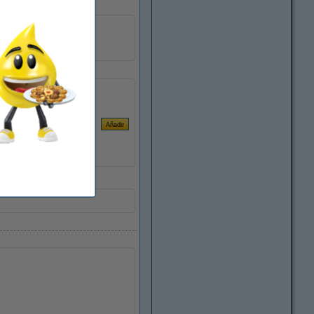
± 5.900 páginas
070047