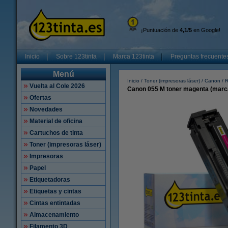
¡Puntuación de
4,1/5
en Google!
Inicio
Sobre 123tinta
Marca 123tinta
Preguntas frecuente
Menú
Inicio
Toner (impresoras láser)
Canon
R
Vuelta al Cole 2026
Canon 055 M toner magenta (marca
Ofertas
Novedades
Material de oficina
Cartuchos de tinta
Toner (impresoras láser)
Impresoras
Papel
Etiquetadoras
Etiquetas y cintas
Cintas entintadas
Almacenamiento
Filamento 3D