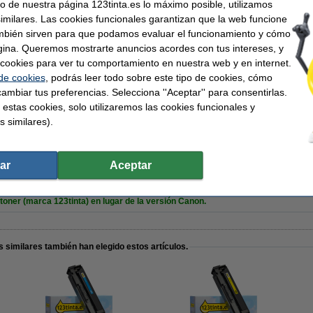
uso de nuestra página 123tinta.es lo máximo posible, utilizamos
similares. Las cookies funcionales garantizan que la web funcione
nta
Capacidad:
mbién sirven para que podamos evaluar el funcionamiento y cómo
Núm. de item:
gina. Queremos mostrarte anuncios acordes con tus intereses, y
nta
ar cookies para ver tu comportamiento en nuestra web y en internet.
 de cookies
, podrás leer todo sobre este tipo de cookies, cómo
ambiar tus preferencias. Selecciona ''Aceptar'' para consentirlas.
 estas cookies, solo utilizaremos las cookies funcionales y
gr (5x500 hojas)
s similares).
ar
Aceptar
oner (marca 123tinta) en lugar de la versión Canon.
 similares también han elegido estos artículos.