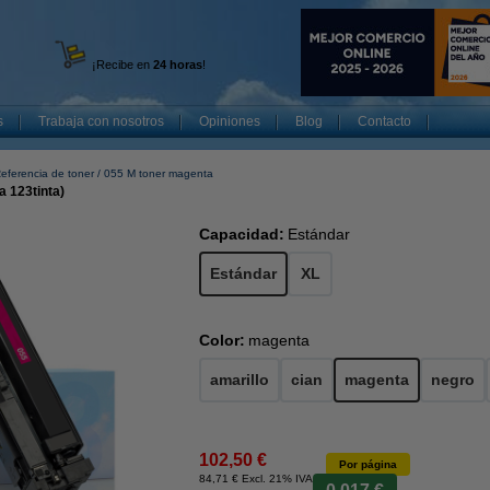
¡Recibe en
24 horas
!
s
Trabaja con nosotros
Opiniones
Blog
Contacto
eferencia de toner
055 M toner magenta
 123tinta)
Capacidad:
Estándar
Estándar
XL
Color:
magenta
amarillo
cian
magenta
negro
102,50 €
Por página
84,71 € Excl. 21% IVA