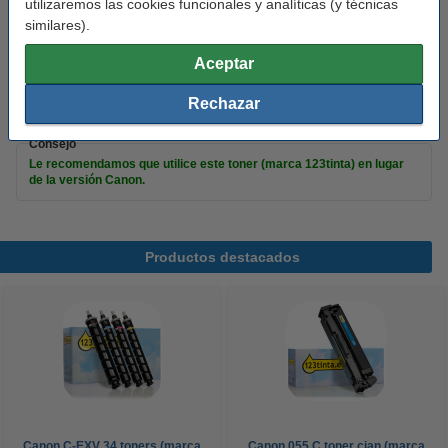
utilizaremos las cookies funcionales y analíticas (y técnicas
similares).
Consejo: añade papel
Aceptar
Caja papel A4 | 80gr (5x500 hojas)
23,50 €
21,15 €
Rechazar
Consejo
Le recomendamos que utilice este toner (marca 123tinta) en lugar
de la versión Canon.
Productos destacados
Canon C-EXV 34 toners (marca
Canon 055 C toner cian (marca