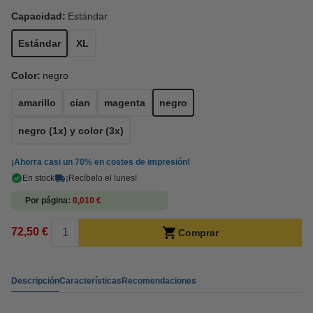
Capacidad:
Estándar
Estándar
XL
Color:
negro
amarillo
cian
magenta
negro
negro (1x) y color (3x)
¡Ahorra casi un
70%
en costes de impresión!
En stock
¡Recíbelo el lunes!
Por página
0,010 €
72,50 €
Comprar
Descripción
Características
Recomendaciones