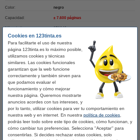
Color:
negro
Capacidad:
± 7.600 páginas
Núm. de item:
070043
Cookies en 123tinta.es
Para facilitarte el uso de nuestra
Añade el color cian
página 123tinta.es lo máximo posible,
utilizamos cookies y técnicas
Canon 055 C toner cian (marca 123tinta)
similares. Las cookies funcionales
102,50 €
garantizan que la web funcione
correctamente y también sirven para
Añade el color magenta
que podamos evaluar el
funcionamiento y cómo mejorar
Canon 055 M toner magenta (marca 123tinta)
nuestra página. Queremos mostrarte
102,50 €
anuncios acordes con tus intereses, y
por lo tanto, utilizar cookies para ver tu comportamiento en
nuestra web y en internet. En nuestra
política de cookies
,
Añade el color amarillo
podrás leer todo sobre este tipo de cookies, cómo funcionan, y
cómo cambiar tus preferencias. Selecciona ''Aceptar'' para
Canon 055 Y toner amarillo (marca 123tinta)
102,50 €
consentirlas. Si decides rechazar estas cookies, solo