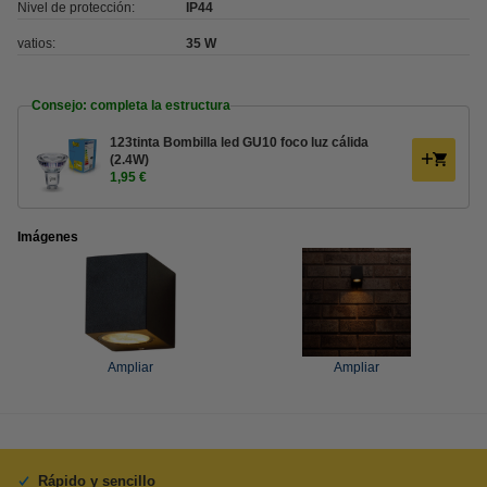
Nivel de protección:
IP44
vatios:
35 W
Consejo: completa la estructura
123tinta Bombilla led GU10 foco luz cálida
(2.4W)
1,95 €
Imágenes
Ampliar
Ampliar
Rápido y sencillo