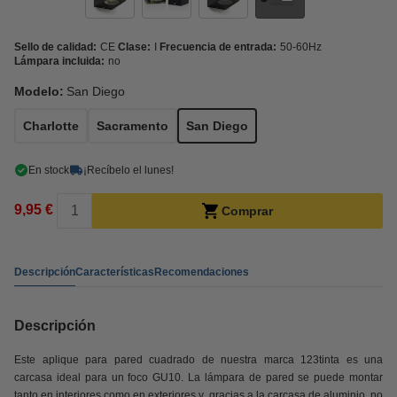
Sello de calidad:
CE
Clase:
I
Frecuencia de entrada:
50-60Hz
Lámpara incluida:
no
Modelo:
San Diego
Charlotte
Sacramento
San Diego
En stock
¡Recíbelo el lunes!
9,95 €
Comprar
Descripción
Características
Recomendaciones
Descripción
Este aplique para pared cuadrado de nuestra marca 123tinta es una
carcasa ideal para un foco GU10. La lámpara de pared se puede montar
tanto en interiores como en exteriores y, gracias a la carcasa de aluminio, no