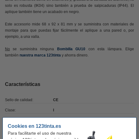
solo es robusta (IK04) sino también a prueba de salpicaduras (IP44). El
aplique también tiene un acabado en negro.
Este accesorio mide 68 x 92 x 81 mm y se suministra con materiales de
montaje para que puedas fijar fácilmente el aplique a una pared o, por
ejemplo, a una valla.
No
se suministra ninguna
Bombilla GU10
con esta lámpara. Elige
también
nuestra marca 123tinta
y ahorra dinero.
Características
Sello de calidad:
CE
Clase:
I
Frecuencia de entrada:
50-60Hz
Cookies en 123tinta.es
Lámpara incluida:
no
Para facilitarte el uso de nuestra