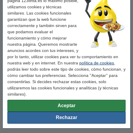
página 123tinta.es lo máximo posible,
Temperatura de
-20 hasta +40 °C
utilizamos cookies y técnicas
funcionamiento:
similares. Las cookies funcionales
Tipo:
accesorio de pared
garantizan que la web funcione
correctamente y también sirven para
Color:
negro
que podamos evaluar el
Medidas:
68 x 92 x 81 mm (LxAnxAl)
funcionamiento y cómo mejorar
nuestra página. Queremos mostrarte
Marca:
123led
anuncios acordes con tus intereses, y
por lo tanto, utilizar cookies para ver tu comportamiento en
Modelo:
San Diego
nuestra web y en internet. En nuestra
política de cookies
,
Voltaje mín:
220 - 240 V
podrás leer todo sobre este tipo de cookies, cómo funcionan, y
cómo cambiar tus preferencias. Selecciona ''Aceptar'' para
Uso:
dentro / fuera
consentirlas. Si decides rechazar estas cookies, solo
Regulable:
no
utilizaremos las cookies funcionales y analíticas (y técnicas
similares).
Núm. de item:
LDR08501
Aceptar
casquillo:
GU10
forma:
cuadrado
Rechazar
Sensor de movimiento:
No