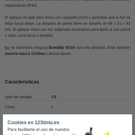
salpicaduras (IP44).
El aplique es apto para focos con casquillo GU10 y garantiza que la luz se
dirija hacia abajo. La lámpara de pared tiene un tamaño de 68 x 81 x 92
mm. El aplique viene con los materiales necesarios para fijarlo a una pared
o valla, como tacos y tornillos.
No
se suministra ninguna
Bombilla GU10
con esta lámpara. Elige también
nuestra marca 123tinta
y ahorra dinero.
Características
Sello de calidad:
CE
Clase:
I
Frecuencia de entrada:
50-60Hz
Cookies en 123tinta.es
Lámpara incluida:
no
Para facilitarte el uso de nuestra