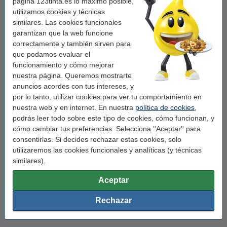
página 123tinta.es lo máximo posible,
Temperatura de
-20 hasta +40 °C
utilizamos cookies y técnicas
funcionamiento:
similares. Las cookies funcionales
Tipo:
accesorio de pared
garantizan que la web funcione
correctamente y también sirven para
Color:
negro
que podamos evaluar el
Medidas:
68 x 81 x 92 mm (LxAnxAl)
funcionamiento y cómo mejorar
nuestra página. Queremos mostrarte
Marca:
123led
anuncios acordes con tus intereses, y
por lo tanto, utilizar cookies para ver tu comportamiento en
Modelo:
Sacramento
nuestra web y en internet. En nuestra
política de cookies
,
Voltaje mín:
220 - 240 V
podrás leer todo sobre este tipo de cookies, cómo funcionan, y
cómo cambiar tus preferencias. Selecciona ''Aceptar'' para
Uso:
dentro / fuera
consentirlas. Si decides rechazar estas cookies, solo
Regulable:
no
utilizaremos las cookies funcionales y analíticas (y técnicas
similares).
Núm. de item:
LDR08500
Aceptar
casquillo:
GU10
forma:
redondo
Rechazar
Sensor de movimiento:
No