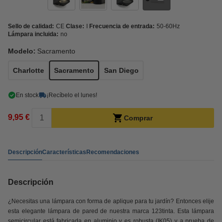
Sello de calidad:
CE
Clase:
I
Frecuencia de entrada:
50-60Hz
Lámpara incluida:
no
Modelo:
Sacramento
Charlotte
Sacramento
San Diego
En stock
¡Recíbelo el lunes!
9,95 €
Comprar
Descripción
Características
Recomendaciones
Descripción
¿Necesitas una lámpara con forma de aplique para tu jardín? Entonces elije
esta elegante lámpara de pared de nuestra marca 123tinta. Esta lámpara
semicircular está fabricada en aluminio y es robusta (IK05) y a prueba de