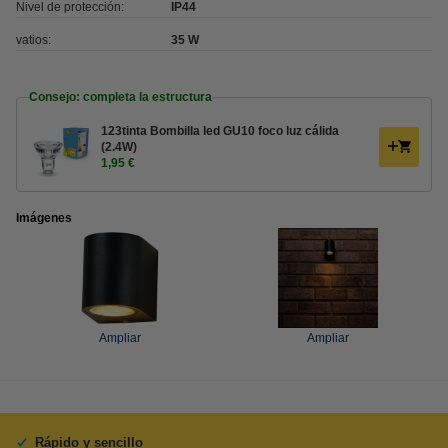
Nivel de protección:
IP44
vatios:
35 W
Consejo: completa la estructura
123tinta Bombilla led GU10 foco luz cálida
(2.4W)
1,95 €
Imágenes
Ampliar
Ampliar
Rápido y sencillo