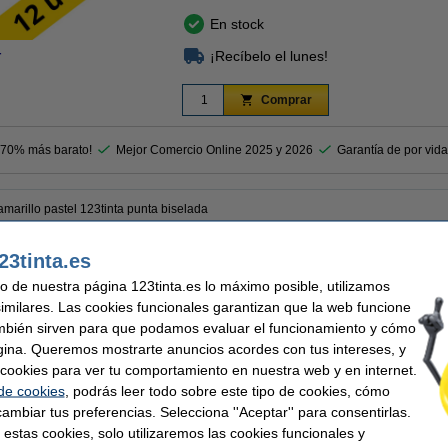
En stock
¡Recíbelo el lunes!
r
Comprar
 70% más barato!
Mejor Comercio Online 2025 y 2026
Garantía de por vida
marillo pastel 123tinta punta biselada
23tinta.es
a tiene una punta biselada y crea líneas claras con un trazo suave. El color amaril
marcador contiene tinta a base de agua de secado rápido, adecuada tanto para tex
uso de nuestra página 123tinta.es lo máximo posible, utilizamos
similares. Las cookies funcionales garantizan que la web funcione
mbién sirven para que podamos evaluar el funcionamiento y cómo
gina. Queremos mostrarte anuncios acordes con tus intereses, y
ar cookies para ver tu comportamiento en nuestra web y en internet.
nta
Ancho escritura mín:
 de cookies
, podrás leer todo sobre este tipo de cookies, cómo
 biselada
Recargable:
lo pastel
Cantidad:
ambiar tus preferencias. Selecciona ''Aceptar'' para consentirlas.
 estas cookies, solo utilizaremos las cookies funcionales y