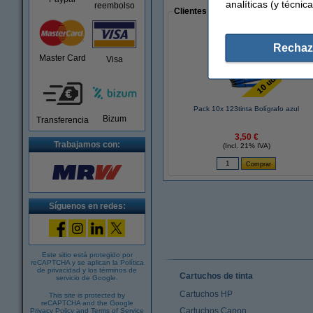
analíticas (y técnica
reembolso
Clientes que han realizado compras
Rechaz
Master Card
Visa
Pack 10x 123tinta Bolígrafo azul
Bizum
Transferencia
3,50 €
Trabajamos con:
(Incl. 21% IVA)
Síguenos en redes:
Este sitio está protegido por
reCAPTCHA y se aplican la
Política
de privacidad
y los
términos de
Cartuchos de tinta
servicio de Google
.
Cartuchos HP
This site is protected by
reCAPTCHA and the Google
Cartuchos Canon
Privacy Policy
and
Terms of Service