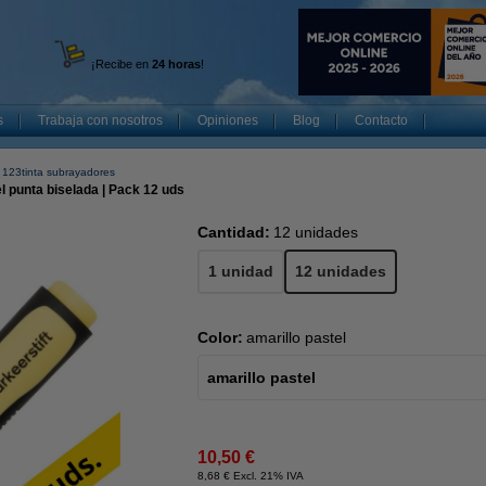
¡Recibe en
24 horas
!
s
Trabaja con nosotros
Opiniones
Blog
Contacto
123tinta subrayadores
l punta biselada | Pack 12 uds
Cantidad:
12 unidades
1 unidad
12 unidades
Color:
amarillo pastel
amarillo pastel
10,50 €
8,68 € Excl. 21% IVA