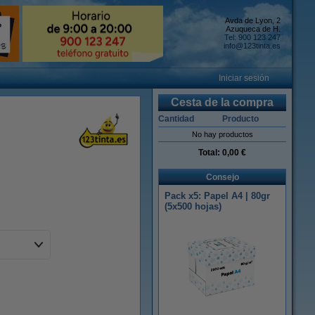
Avda de Lyon, 2
Azuqueca de H.
Tel: 900 123 247
info@123tinta.es
Iniciar sesión
Cesta de la compra
Cantidad
Producto
No hay productos
Total:
0,00 €
Consejo
Pack x5: Papel A4 | 80gr
(5x500 hojas)