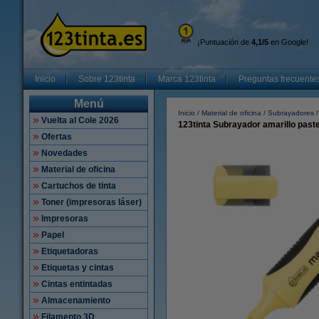
¡Puntuación de
4,1/5
en Google!
Inicio
Sobre 123tinta
Marca 123tinta
Preguntas frecuente
Menú
Inicio
Material de oficina
Subrayadores
Vuelta al Cole 2026
123tinta Subrayador amarillo paste
Ofertas
Novedades
Material de oficina
Cartuchos de tinta
Toner (impresoras láser)
Impresoras
Papel
Etiquetadoras
Etiquetas y cintas
Cintas entintadas
Almacenamiento
Filamento 3D