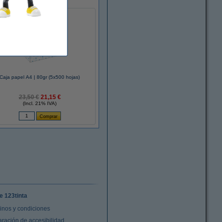
Caja papel A4 | 80gr (5x500 hojas)
23,50 €
21,15 €
(Incl. 21% IVA)
e 123tinta
inos y condiciones
aración de accesibilidad