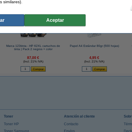
s similares).
 similares también han elegido estos artículos.
ar
Aceptar
Marca 123tinta - HP 62XL cartuchos de
Papel A4 Estándar 80gr (500 hojas)
tinta | Pack 2 negros + color
87,00 €
4,95 €
(Incl. 21% IVA)
(Incl. 21% IVA)
Toner
Atención al cliente
Sobr
Toner HP
Contacto
Térm
Toner Samsung
Envíos
Decl