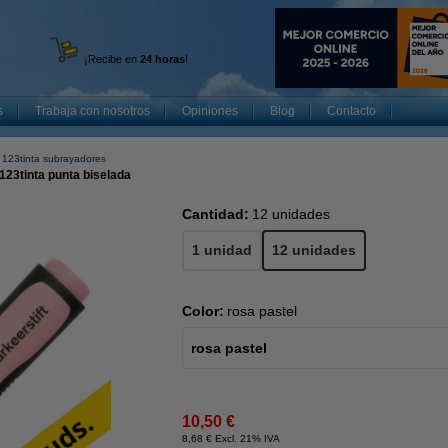
¡Recibe en
24 horas
!
s
Trabaja con nosotros
Opiniones
Blog
Contacto
123tinta subrayadores
123tinta punta biselada
Cantidad:
12 unidades
1 unidad
12 unidades
Color:
rosa pastel
rosa pastel
10,50 €
8,68 € Excl. 21% IVA