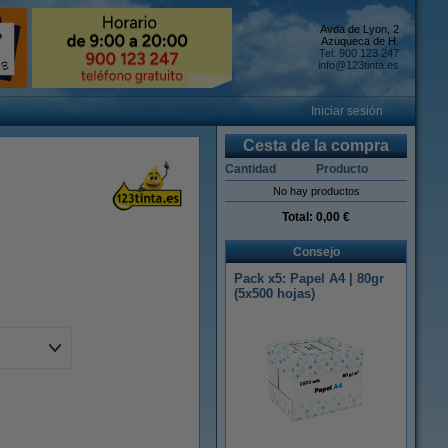
Avda de Lyon, 2
Azuqueca de H.
Tel: 900 123 247
info@123tinta.es
Iniciar sesión
Cesta de la compra
Cantidad
Producto
No hay productos
Total:
0,00 €
Consejo
Pack x5: Papel A4 | 80gr
(5x500 hojas)