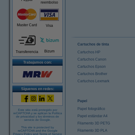
reembolso
Master Card
Visa
Cartuchos de tinta
Bizum
Transferencia
Cartuchos HP
Cartuchos Canon
Trabajamos con:
Cartuchos Epson
Cartuchos Brother
Cartuchos Lexmark
Síguenos en redes:
Papel
Papel fotográfico
Este sitio está protegido por
reCAPTCHA y se aplican la
Política
Papel estándar A4
de privacidad
y los
términos de
servicio de Google
.
Filamento 3D PETG
This site is protected by
Filamento 3D PLA
reCAPTCHA and the Google
Privacy Policy
and
Terms of Service