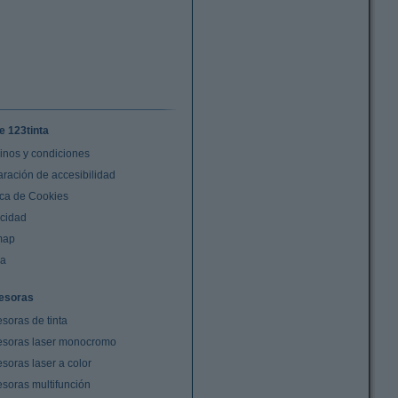
e 123tinta
inos y condiciones
aración de accesibilidad
ica de Cookies
acidad
map
da
esoras
soras de tinta
esoras laser monocromo
soras laser a color
esoras multifunción