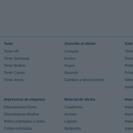
Toner
Atención al cliente
Sobr
Toner HP
Contacto
Térm
Toner Samsung
Envíos
Decl
Toner Brother
Pagos
Polít
Toner Canon
Garantía
Priv
Toner Xerox
Cambios y devoluciones
Site
Ayu
Impresoras de etiquetas
Material de oficina
Impr
Etiquetadoras Dymo
Cuadernos
Impre
Etiquetadoras Brother
Archivo
Impr
Rollos entintados y cintas
Lapices
Impre
Cintas entintadas
Boligrafos
Impr