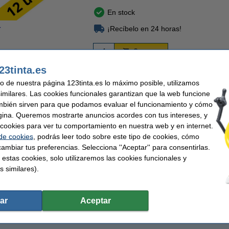
En stock
¡Recíbelo en 24 horas!
r
Comprar
23tinta.es
 70% más barato!
Mejor Comercio Online 2025 y 2026
Garantía de por vida
uso de nuestra página 123tinta.es lo máximo posible, utilizamos
similares. Las cookies funcionales garantizan que la web funcione
mbién sirven para que podamos evaluar el funcionamiento y cómo
osa pastel 123tinta punta biselada
gina. Queremos mostrarte anuncios acordes con tus intereses, y
ene una punta biselada y crea líneas claras con un trazo suave. El color rosa paste
ar cookies para ver tu comportamiento en nuestra web y en internet.
ta a base de agua de secado rápido, adecuada tanto para texto impresos como esc
 de cookies
, podrás leer todo sobre este tipo de cookies, cómo
ambiar tus preferencias. Selecciona ''Aceptar'' para consentirlas.
 estas cookies, solo utilizaremos las cookies funcionales y
s similares).
nta
Ancho escritura mín:
 biselada
Recargable:
ar
Aceptar
pastel
Cantidad: