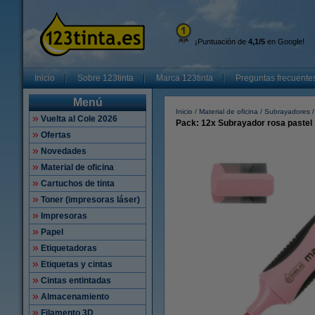
¡Puntuación de
4,1/5
en Google!
Inicio
Sobre 123tinta
Marca 123tinta
Preguntas frecuente
Menú
Inicio
Material de oficina
Subrayadores
Vuelta al Cole 2026
Pack: 12x Subrayador rosa pastel 
Ofertas
Novedades
Material de oficina
Cartuchos de tinta
Toner (impresoras láser)
Impresoras
Papel
Etiquetadoras
Etiquetas y cintas
Cintas entintadas
Almacenamiento
Filamento 3D