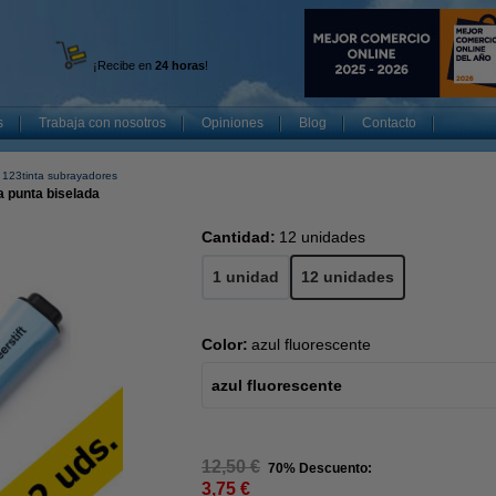
¡Recibe en
24 horas
!
s
Trabaja con nosotros
Opiniones
Blog
Contacto
123tinta subrayadores
a punta biselada
Cantidad:
12 unidades
1 unidad
12 unidades
Color:
azul fluorescente
azul fluorescente
12,50 €
70% Descuento:
3,75 €