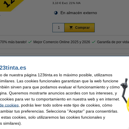
3,10 € Excl. 21% IVA
En almacén externo
r
Comprar
 70% más barato!
Mejor Comercio Online 2025 y 2026
Garantía de por vida
zul 123tinta punta biselada
23tinta.es
a punta biselada y crea líneas claras con un trazo suave. El color azul fluorescent
ta a base de agua de secado rápido, adecuada tanto para texto impresos como esc
uso de nuestra página 123tinta.es lo máximo posible, utilizamos
similares. Las cookies funcionales garantizan que la web funcione
mbién sirven para que podamos evaluar el funcionamiento y cómo
gina. Queremos mostrarte anuncios acordes con tus intereses, y
nta
Ancho escritura mín:
 biselada
Recargable:
ar cookies para ver tu comportamiento en nuestra web y en internet.
fluorescente
Cantidad:
 de cookies
, podrás leer todo sobre este tipo de cookies, cómo
ambiar tus preferencias. Selecciona ''Aceptar'' para consentirlas.
 estas cookies, solo utilizaremos las cookies funcionales y
 similares también han elegido estos artículos.
s similares).