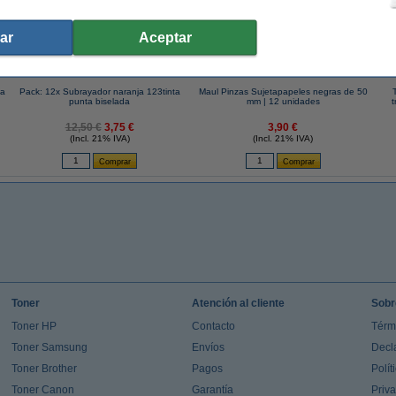
ar
Aceptar
ta
Pack: 12x Subrayador naranja 123tinta
Maul Pinzas Sujetapapeles negras de 50
punta biselada
mm | 12 unidades
t
12,50 €
3,75 €
3,90 €
(Incl. 21% IVA)
(Incl. 21% IVA)
Toner
Atención al cliente
Sobr
Toner HP
Contacto
Térm
Toner Samsung
Envíos
Decl
Toner Brother
Pagos
Polít
Toner Canon
Garantía
Priv