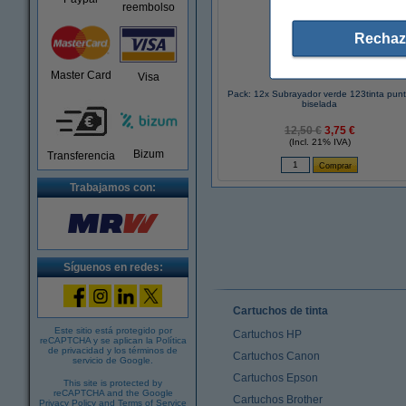
reembolso
Rechaz
Master Card
Visa
Pack: 12x Subrayador verde 123tinta pun
biselada
12,50 €
3,75 €
(Incl. 21% IVA)
Bizum
Transferencia
Trabajamos con:
Síguenos en redes:
Cartuchos de tinta
Este sitio está protegido por
Cartuchos HP
reCAPTCHA y se aplican la
Política
de privacidad
y los
términos de
Cartuchos Canon
servicio de Google
.
Cartuchos Epson
This site is protected by
reCAPTCHA and the Google
Cartuchos Brother
Privacy Policy
and
Terms of Service