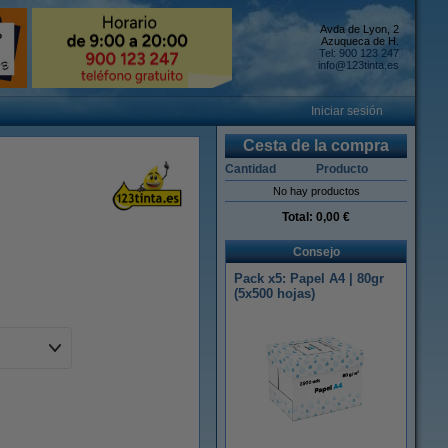
Avda de Lyon, 2
Azuqueca de H.
Tel: 900 123 247
info@123tinta.es
Iniciar sesión
Cesta de la compra
Cantidad
Producto
No hay productos
Total:
0,00 €
Consejo
Pack x5: Papel A4 | 80gr
(5x500 hojas)