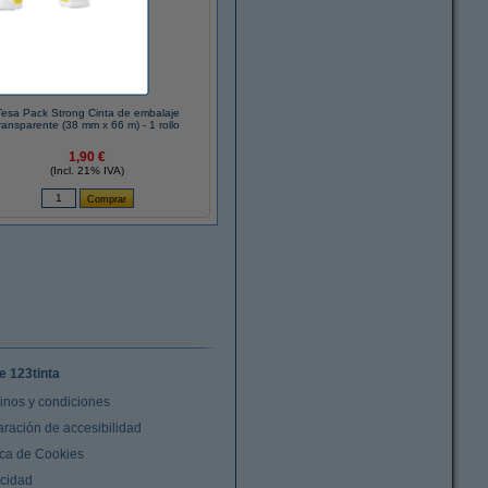
Tesa Pack Strong Cinta de embalaje
ransparente (38 mm x 66 m) - 1 rollo
1,90 €
(Incl. 21% IVA)
e 123tinta
inos y condiciones
aración de accesibilidad
ica de Cookies
acidad