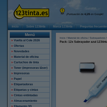
¡Puntuación de
4,1/5
en Google!
Inicio
Sobre 123tinta
Marca 123tinta
Preguntas frecuente
Menú
Inicio
Material de oficina
Subrayadores
Vuelta al Cole 2026
Pack: 12x Subrayador azul 123tint
Ofertas
Novedades
Material de oficina
Cartuchos de tinta
Toner (impresoras láser)
Impresoras
Papel
Etiquetadoras
Etiquetas y cintas
Cintas entintadas
Almacenamiento
Filamento 3D