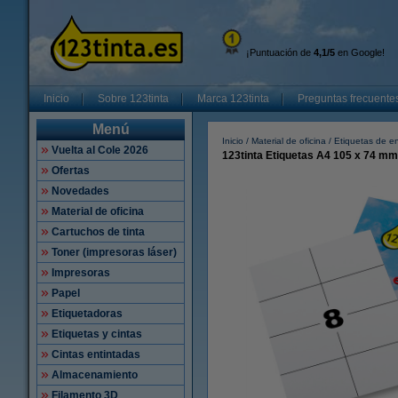
¡Puntuación de
4,1/5
en Google!
Inicio
Sobre 123tinta
Marca 123tinta
Preguntas frecuente
Menú
Inicio
Material de oficina
Etiquetas de e
Vuelta al Cole 2026
123tinta Etiquetas A4 105 x 74 mm
Ofertas
Novedades
Material de oficina
Cartuchos de tinta
Toner (impresoras láser)
Impresoras
Papel
Etiquetadoras
Etiquetas y cintas
Cintas entintadas
Almacenamiento
Filamento 3D