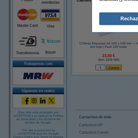
Clientes que han realizado compras
reembolso
Rechaz
Master Card
Visa
123tinta Etiquetas A4 105 x 148 mm — 
por hoja | Pack 100 hojas
Bizum
Transferencia
23,50 €
(Incl. 21% IVA)
Trabajamos con:
Síguenos en redes:
Este sitio está protegido por
reCAPTCHA y se aplican la
Política
Cartuchos de tinta
de privacidad
y los
términos de
servicio de Google
.
Cartuchos HP
This site is protected by
Cartuchos Canon
reCAPTCHA and the Google
Privacy Policy
and
Terms of Service