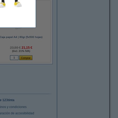
Caja papel A4 | 80gr (5x500 hojas)
23,50 €
21,15 €
(Incl. 21% IVA)
e 123tinta
inos y condiciones
aración de accesibilidad