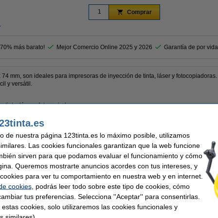
Comprar
r
 70% más barato!
Mejor Comercio Online 2025 y 2026
Garantía de por vida
x 74 mm, son ideales para impresoras de inyección de tinta, láser y fotocopiadora
l y versátil.
 tinta, láser y fotocopiadoras
dradas
23tinta.es
 estas etiquetas universales.
uso de nuestra página 123tinta.es lo máximo posible, utilizamos
similares. Las cookies funcionales garantizan que la web funcione
mbién sirven para que podamos evaluar el funcionamiento y cómo
nta
Adherencia:
gina. Queremos mostrarte anuncios acordes con tus intereses, y
rsal
Bordes:
ar cookies para ver tu comportamiento en nuestra web y en internet.
o
Cantidad:
 74 mm (largo x ancho)
Cantidad:
 de cookies
, podrás leer todo sobre este tipo de cookies, cómo
Descargar:
ambiar tus preferencias. Selecciona ''Aceptar'' para consentirlas.
 estas cookies, solo utilizaremos las cookies funcionales y
s similares).