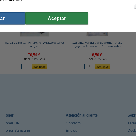
 similares también han elegido estos artículos.
ar
Aceptar
4
Marca 123tinta - HP 207A (W2210A) toner
123tinta Funda transparente A4 21
negro
agujeros 80 micras - 100 unidades
70,50 €
8,50 €
(Incl. 21% IVA)
(Incl. 21% IVA)
Toner
Atención al cliente
Sobr
Toner HP
Contacto
Térm
Toner Samsung
Envíos
Decl