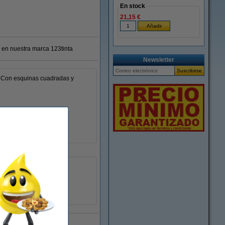
En stock
21,15 €
 en nuestra marca 123tinta
Newsletter
s. Con esquinas cuadradas y
permanente
rectangular
800 etiquetas
100 hojas
plantilla