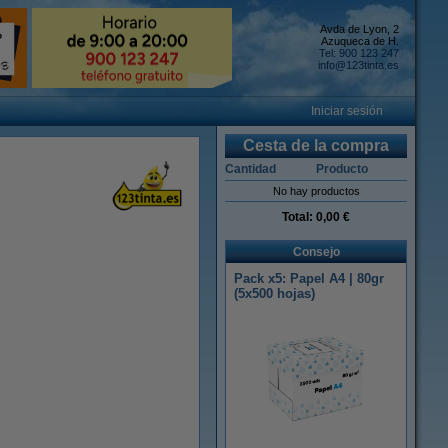
Avda de Lyon, 2
Azuqueca de H.
Tel: 900 123 247
info@123tinta.es
Iniciar sesión
Cesta de la compra
Cantidad
Producto
No hay productos
Total:
0,00 €
Consejo
Pack x5: Papel A4 | 80gr
(5x500 hojas)