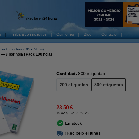
¡Recibe en
24 horas
!
s
Trabaja con nosotros
Opiniones
Blog
Contacto
nvío
8 por hoja (105 x 74 mm)
 — 8 por hoja | Pack 100 hojas
Cantidad:
800 etiquetas
200 etiquetas
800 etiquetas
23,50 €
19,42 € Excl. 21% IVA
En stock
¡Recíbelo el lunes!