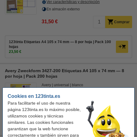
Ver características y descripción
En almacén externo
31,50 €
Comprar
123tinta Etiquetas A4 105 x 74 mm — 8 por hoja | Pack 100
hojas
23,50 €
Avery Zweckform 3427-200 Etiquetas A4 105 x 74 mm — 8
por hoja | Pack 200 hojas
Avery
universal
blanco
105 x 74 mm (largo x ancho)
Cookies en 123tinta.es
Ver características y descripción
Para facilitarte el uso de nuestra
En almacén externo
página 123tinta.es lo máximo posible,
utilizamos cookies y técnicas
53,50 €
Comprar
similares. Las cookies funcionales
garantizan que la web funcione
correctamente y también sirven para