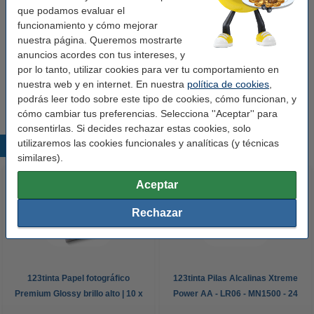
que podamos evaluar el
Apli etiquetas 105 x 74mm blancas 800 etiquetas
funcionamiento y cómo mejorar
Ver características y descripción
nuestra página. Queremos mostrarte
anuncios acordes con tus intereses, y
En almacén externo
por lo tanto, utilizar cookies para ver tu comportamiento en
19,50 €
nuestra web y en internet. En nuestra
política de cookies
,
Comprar
podrás leer todo sobre este tipo de cookies, cómo funcionan, y
cómo cambiar tus preferencias. Selecciona ''Aceptar'' para
consentirlas. Si decides rechazar estas cookies, solo
utilizaremos las cookies funcionales y analíticas (y técnicas
Productos destacados
similares).
Aceptar
Rechazar
123tinta Papel fotográfico
123tinta Pilas Alcalinas Xtreme
Premium Glossy brillo alto | 10 x
Power AA - LR06 - MN1500 - 24
15 cm | 260g | 100 hojas
unidades