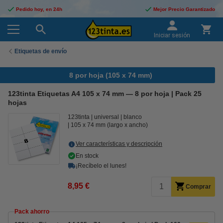
Pedido hoy, en 24h
Mejor Precio Garantizado
Iniciar sesión
Etiquetas de envío
8 por hoja (105 x 74 mm)
123tinta Etiquetas A4 105 x 74 mm — 8 por hoja | Pack 25
hojas
123tinta
universal
blanco
105 x 74 mm (largo x ancho)
Ver características y descripción
En stock
¡Recíbelo el lunes!
8,95 €
Comprar
Pack ahorro