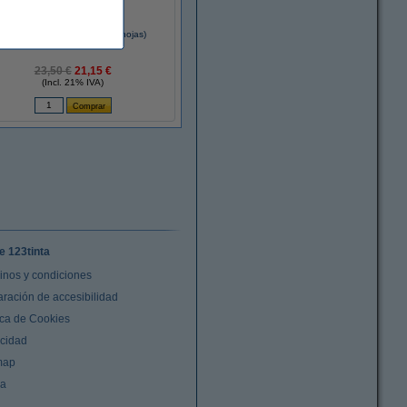
Caja papel A4 | 80gr (5x500 hojas)
23,50 €
21,15 €
(Incl. 21% IVA)
e 123tinta
inos y condiciones
aración de accesibilidad
ica de Cookies
acidad
map
da