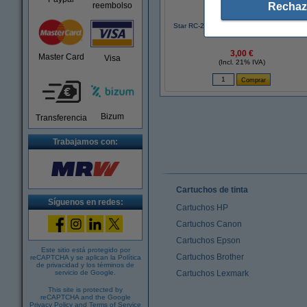
Rechaz
reembolso
Star RC-200B cinta entintada negra (marc
123tinta)
3,00 €
Master Card
Visa
(Incl. 21% IVA)
Bizum
Transferencia
Trabajamos con:
Cartuchos de tinta
Síguenos en redes:
Cartuchos HP
Cartuchos Canon
Cartuchos Epson
Este sitio está protegido por
Cartuchos Brother
reCAPTCHA y se aplican la
Política
de privacidad
y los
términos de
servicio de Google
.
Cartuchos Lexmark
This site is protected by
reCAPTCHA and the Google
Privacy Policy
and
Terms of Service