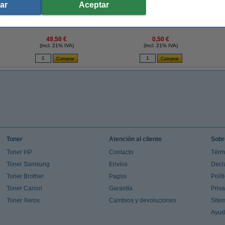
ar
Aceptar
a
Marca 123tinta - HP 17A (CF217A) toner
Cinta Adhesiva Transparente (12mm x 33M)
negro
49,50 €
0,50 €
(Incl. 21% IVA)
(Incl. 21% IVA)
Toner
Atención al cliente
Sobr
Toner HP
Contacto
Térm
Toner Samsung
Envíos
Decl
Toner Brother
Pagos
Polít
Toner Canon
Garantía
Priv
Toner Xerox
Cambios y devoluciones
Site
Ayu