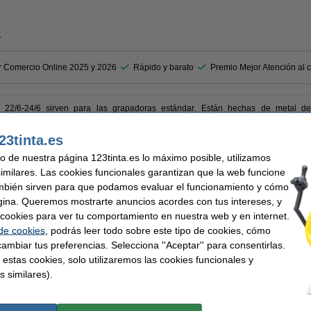
r
r Comercio Online 2025 y 2026
Rápido y barato
Premio Mejor Atención al c
s 22/6-24/6 sirven para las grapadoras estándar. Están hechas de metal d
sta caja vienen 1.000 unidades.
23tinta.es
uso de nuestra página 123tinta.es lo máximo posible, utilizamos
nizadas
Tamaño grapas:
similares. Las cookies funcionales garantizan que la web funcione
s
Cantidad:
mbién sirven para que podamos evaluar el funcionamiento y cómo
Código EAN:
gina. Queremos mostrarte anuncios acordes con tus intereses, y
jas
ar cookies para ver tu comportamiento en nuestra web y en internet.
 de cookies
, podrás leer todo sobre este tipo de cookies, cómo
 similares también han elegido estos artículos.
ambiar tus preferencias. Selecciona ''Aceptar'' para consentirlas.
 estas cookies, solo utilizaremos las cookies funcionales y
s similares).