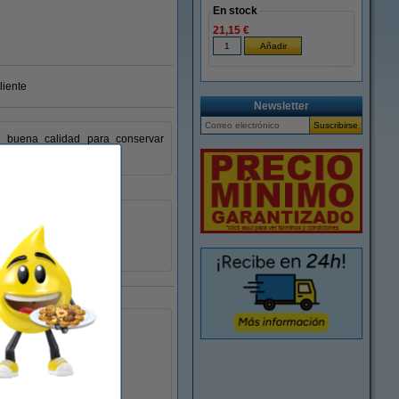
En stock
21,15 €
liente
Newsletter
e buena calidad para conservar
24/6
1.000
8411772557234