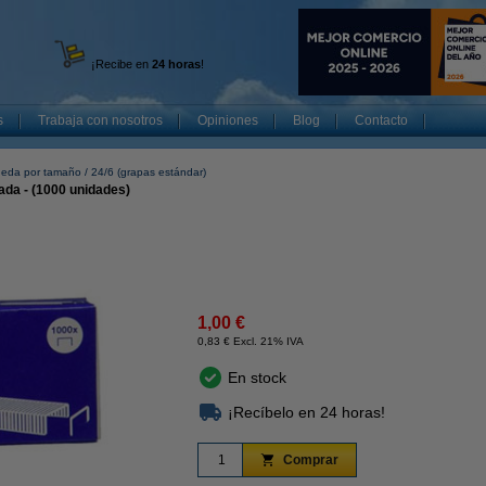
¡Recibe en
24 horas
!
s
Trabaja con nosotros
Opiniones
Blog
Contacto
eda por tamaño
24/6 (grapas estándar)
ada - (1000 unidades)
1,00 €
0,83 € Excl. 21% IVA
En stock
¡Recíbelo en 24 horas!
Comprar