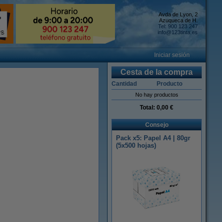
Avda de Lyon, 2
Azuqueca de H.
Tel: 900 123 247
info@123tinta.es
Iniciar sesión
Cesta de la compra
Cantidad
Producto
No hay productos
Total:
0,00 €
Consejo
Pack x5: Papel A4 | 80gr
(5x500 hojas)