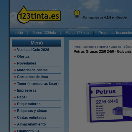
¡Puntuación de
4,1/5
en Google!
Inicio
Sobre 123tinta
Marca 123tinta
Preguntas frecuente
Menú
Inicio
Material de oficina
Grapas
Búsqu
Vuelta al Cole 2026
Petrus Grapas 22/6 24/6 - Galvaniz
Ofertas
Novedades
Material de oficina
Cartuchos de tinta
Toner (impresoras láser)
Impresoras
Papel
Etiquetadoras
Etiquetas y cintas
Cintas entintadas
Almacenamiento
Filamento 3D