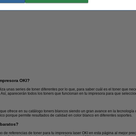
impresora OKI?
za unas series de toner diferentes por lo que, para saber cuál es el toner que nec
. Así, aparecerán todos los toners que funcionan en tu impresora para que seleccio
?
Subrayadores
Bandejas
 que ofrece en su catálogo toners blancos siendo un gran avance en la tecnologí
áfico porque permite resultados de calidad en color blanco en diferentes soportes.
 baratos?
 de referencias de toner para tu impresora laser OKI en esta página al mejor preci