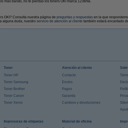
io más barato, no te pierdas los toners OKI marca 123tinta.
ers OKI? Consulta nuestra página de
preguntas y respuestas
en la que respondemo
da alguna duda, nuestro
servicio de atención al cliente
también estará encantado de
Toner
Atención al cliente
Sobr
Toner HP
Contacto
Térm
Toner Samsung
Envíos
Decl
Toner Brother
Pagos
Polít
Toner Canon
Garantía
Priv
Toner Xerox
Cambios y devoluciones
Site
Ayu
Impresoras de etiquetas
Material de oficina
Impr