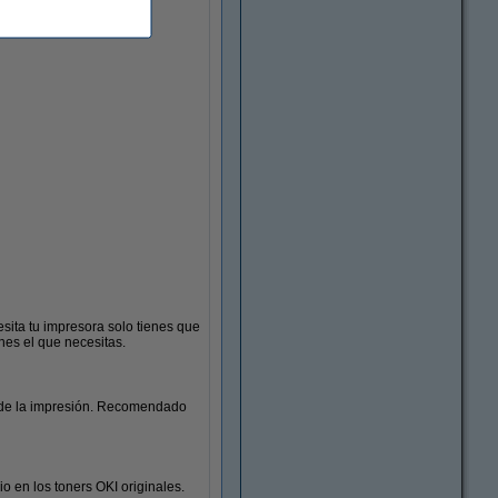
esita tu impresora solo tienes que
nes el que necesitas.
Archivadores
a de la impresión. Recomendado
o en los toners OKI originales.