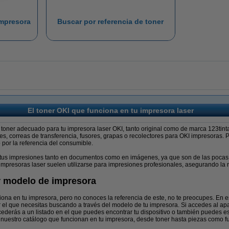
impresora
Buscar por referencia de toner
El toner OKI que funciona en tu impresora laser
toner adecuado para tu impresora laser OKI, tanto original como de marca 123tinta
, correas de transferencia, fusores, grapas o recolectores para OKI impresoras.
por la referencia del consumible.
n tus impresiones tanto en documentos como en imágenes, ya que son de las pocas
 impresoras laser suelen utilizarse para impresiones profesionales, asegurando la ni
r modelo de impresora
iona en tu impresora, pero no conoces la referencia de este, no te preocupes. En 
 el que necesitas buscando a través del modelo de tu impresora. Si accedes al a
cederás a un listado en el que puedes encontrar tu dispositivo o también puedes esc
nuestro catálogo que funcionan en tu impresora, desde toner hasta piezas como fu