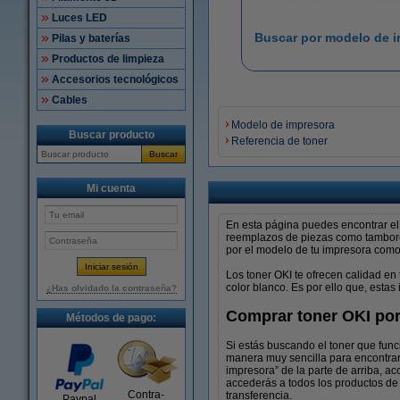
Luces LED
Buscar por modelo de 
Pilas y baterías
Productos de limpieza
Accesorios tecnológicos
Cables
Modelo de impresora
Buscar producto
Referencia de toner
Buscar
Mi cuenta
En esta página puedes encontrar el 
reemplazos de piezas como tambores
por el modelo de tu impresora como 
Los toner OKI te ofrecen calidad e
color blanco. Es por ello que, estas
¿Has olvidado la contraseña?
Comprar toner OKI po
Métodos de pago:
Si estás buscando el toner que func
manera muy sencilla para encontrar
impresora” de la parte de arriba, ac
accederás a todos los productos de 
Contra-
transferencia.
Paypal