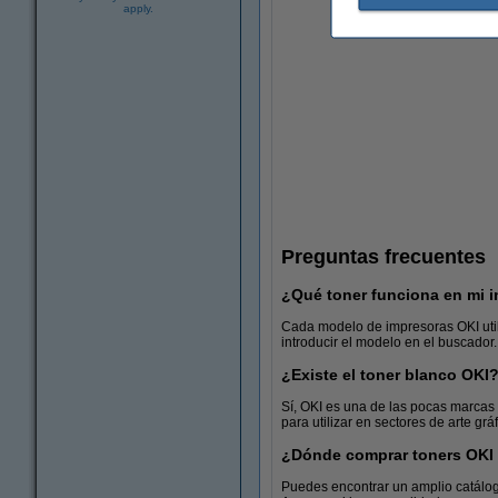
apply.
Preguntas frecuentes
¿Qué toner funciona en mi 
Cada modelo de impresoras OKI utili
introducir el modelo en el buscador
¿Existe el toner blanco OKI
Folios de papel
Sí, OKI es una de las pocas marcas
para utilizar en sectores de arte gr
¿Dónde comprar toners OKI
Puedes encontrar un amplio catálogo