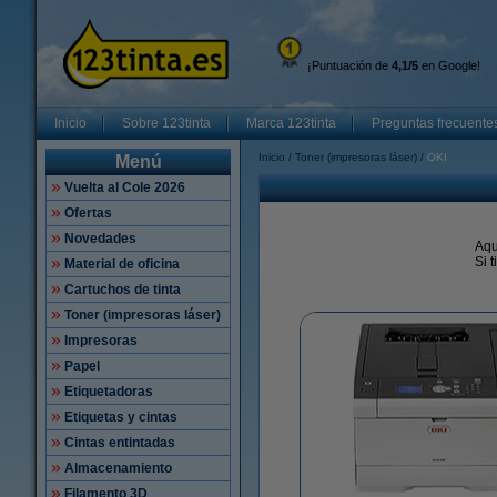
¡Puntuación de
4,1/5
en Google!
Inicio
Sobre 123tinta
Marca 123tinta
Preguntas frecuente
Inicio
Toner (impresoras láser)
OKI
Menú
Vuelta al Cole 2026
Ofertas
Novedades
Aqu
Si 
Material de oficina
Cartuchos de tinta
Toner (impresoras láser)
Impresoras
Papel
Etiquetadoras
Etiquetas y cintas
Cintas entintadas
Almacenamiento
Filamento 3D