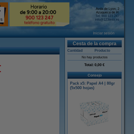
Avda de Lyon, 2
Azuqueca de H.
Tel: 900 123 247
info@123tinta.es
Iniciar sesión
Cesta de la compra
Cantidad
Producto
No hay productos
Total:
0,00 €
Consejo
Pack x5: Papel A4 | 80gr
(5x500 hojas)