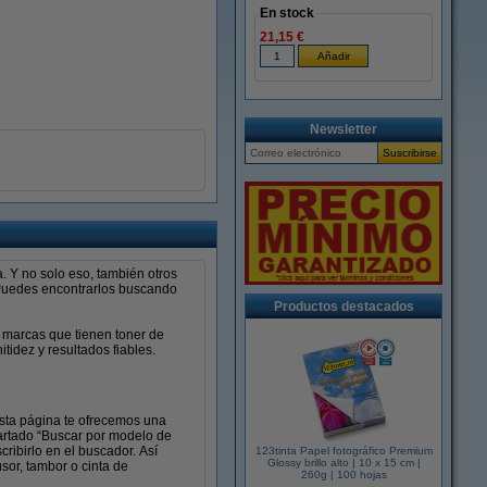
En stock
21,15 €
Newsletter
. Y no solo eso, también otros
 Puedes encontrarlos buscando
Productos destacados
 marcas que tienen toner de
tidez y resultados fiables.
esta página te ofrecemos una
partado “Buscar por modelo de
ribirlo en el buscador. Así
123tinta Papel fotográfico Premium
Glossy brillo alto | 10 x 15 cm |
sor, tambor o cinta de
260g | 100 hojas