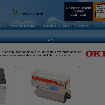
¡Recibe en
24 horas
!
s
Trabaja con nosotros
Opiniones
Blog
Contacto
OKI
í puedes buscar por modelo de impresora o referencia de toner.
tienes una impresora de inyección de tinta,
haz clic aquí
.