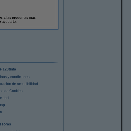
s a las preguntas más
 ayudarte.
e 123tinta
inos y condiciones
aración de accesibilidad
ica de Cookies
acidad
map
da
esoras