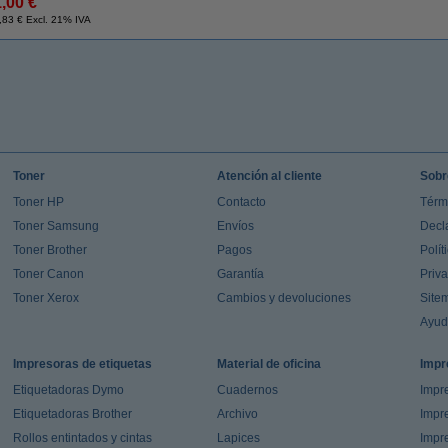
1,00 €
,83 € Excl. 21% IVA
Toner
Atención al cliente
Sobr
Toner HP
Contacto
Térm
Toner Samsung
Envíos
Decl
Toner Brother
Pagos
Polít
Toner Canon
Garantía
Priv
Toner Xerox
Cambios y devoluciones
Site
Ayu
Impresoras de etiquetas
Material de oficina
Impr
Etiquetadoras Dymo
Cuadernos
Impre
Etiquetadoras Brother
Archivo
Impr
Rollos entintados y cintas
Lapices
Impre