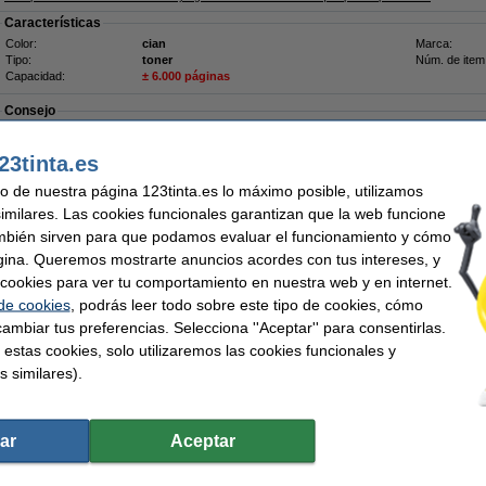
Características
Color:
cian
Marca:
Tipo:
toner
Núm. de item
Capacidad:
± 6.000 páginas
Consejo
Te recomendamos que elijas este toner (marca 123tinta) en lugar de la versió
23tinta.es
¡Recíbelo en 24 horas!
uso de nuestra página 123tinta.es lo máximo posible, utilizamos
similares. Las cookies funcionales garantizan que la web funcione
102,50 €
mbién sirven para que podamos evaluar el funcionamiento y cómo
4,71 € Excl. 21% IVA
gina. Queremos mostrarte anuncios acordes con tus intereses, y
ar cookies para ver tu comportamiento en nuestra web y en internet.
egro + 3 colores (marca 123tinta)
 de cookies
, podrás leer todo sobre este tipo de cookies, cómo
Descripción
ambiar tus preferencias. Selecciona ''Aceptar'' para consentirlas.
Pack completo de toners de marca 123tinta para Canon:
 estas cookies, solo utilizaremos las cookies funcionales y
1 x Toner Canon 069 BK
negro:
8.250 páginas
(marca 123tinta)
s similares).
1 x Toner Canon 069 C
cian:
6.000 páginas
(marca 123tinta)
1 x Toner Canon 069 M
magenta:
6.000
páginas
(marca 123tinta)
1 x Toner Canon 069 Y
amarillo:
6.000
páginas
(marca 123tinta)
Este producto marca 123tinta incluye garantía del 100%. 1-2-3 ¡sin preocupaciones!
ar
Aceptar
Características
Color:
negro (1x) y color (3x)
Marca: