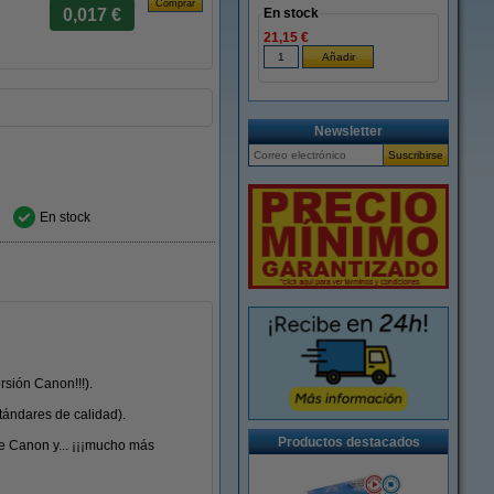
0,017 €
En stock
21,15 €
Newsletter
En stock
rsión Canon!!!).
tándares de calidad).
Productos destacados
e Canon y... ¡¡¡mucho más