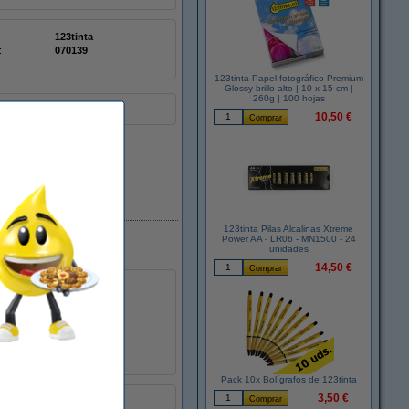
123tinta
:
070139
123tinta Papel fotográfico Premium
Glossy brillo alto | 10 x 15 cm |
260g | 100 hojas
n Canon.
10,50 €
En stock
123tinta Pilas Alcalinas Xtreme
Power AA - LR06 - MN1500 - 24
unidades
14,50 €
Pack 10x Bolígrafos de 123tinta
3,50 €
123tinta