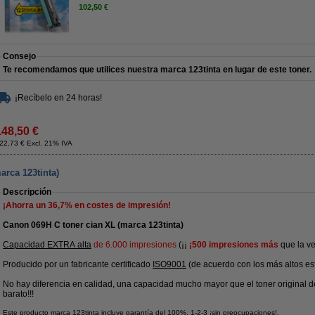
102,50 €
Consejo
Te recomendamos que utilices nuestra marca 123tinta en lugar de este toner.
¡Recíbelo en 24 horas!
148,50 €
22,73 € Excl. 21% IVA
arca 123tinta)
Descripción
¡Ahorra un
36,7%
en costes de impresión!
Canon 069H C toner cian XL (marca 123tinta)
Capacidad EXTRA alta
de 6.000 impresiones
(¡¡
¡500 impresiones más
que la ve
Producido por un fabricante certificado
ISO9001
(de acuerdo con los más altos es
No hay diferencia en calidad, una capacidad mucho mayor que el toner original d
barato!!!
Este producto marca 123tinta incluye garantía del 100%. 1-2-3 ¡sin preocupaciones!.