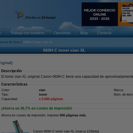
¡Recibe en
24 horas
!
s
Trabaja con nosotros
Opiniones
Blog
Contacto
rencia de toner
069H C toner cian XL
069H C toner cian XL
iginal)
Descripción
El toner cian XL original Canon 069H C tiene una capacidad de aproximadament
Características
Color:
cian
Marca:
Tipo:
toner
Núm. de item
Capacidad:
± 5.500 páginas
¡Ahorra un
36,7%
en costes de impresión!
Ahorra en costes de impresión. Imprime
500 páginas más
.
Canon 069H C toner cian XL (marca 123tinta)