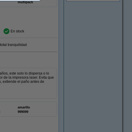
multipack
En stock
otal tranquilidad
años, este solo lo dispersa o lo
or de la impresora laser. Evita que
s, extiende el paño antes de
amarillo
:
999099