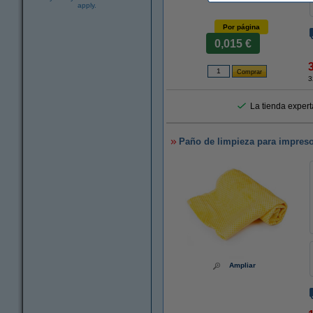
apply.
Por página
0,015 €
3
La tienda experta
Paño de limpieza para impreso
Ampliar