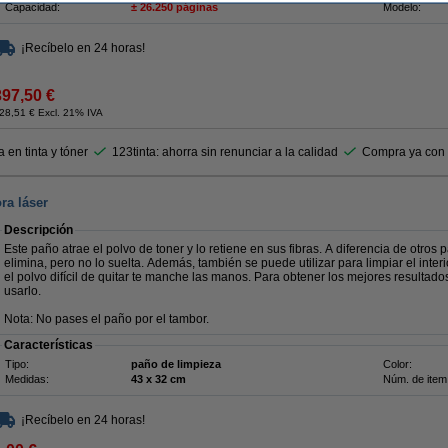
Capacidad:
± 26.250 páginas
Modelo:
¡Recíbelo en 24 horas!
397,50 €
28,51 € Excl. 21% IVA
 en tinta y tóner
123tinta: ahorra sin renunciar a la calidad
Compra ya con t
ra láser
Descripción
Este paño atrae el polvo de toner y lo retiene en sus fibras. A diferencia de otros p
elimina, pero no lo suelta. Además, también se puede utilizar para limpiar el interi
el polvo difícil de quitar te manche las manos. Para obtener los mejores resultado
usarlo.
Nota: No pases el paño por el tambor.
Características
Tipo:
paño de limpieza
Color:
Medidas:
43 x 32 cm
Núm. de item
¡Recíbelo en 24 horas!