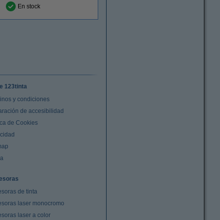
En stock
e 123tinta
inos y condiciones
aración de accesibilidad
ica de Cookies
acidad
map
da
esoras
soras de tinta
esoras laser monocromo
soras laser a color