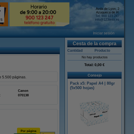
Avda de Lyon, 2
Azuqueca de H.
Tel: 900 123 247
info@123tinta.es
Iniciar sesión
Cesta de la compra
Cantidad
Producto
No hay productos
Total:
0,00 €
Consejo
e 5.500 páginas.
Pack x5: Papel A4 | 80gr
(5x500 hojas)
Canon
:
070138
Por página