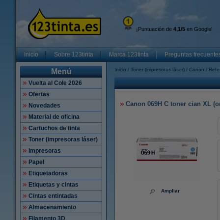
¡Puntuación de
4,1/5
en Google!
Inicio
Sobre 123tinta
Marca 123tinta
Preguntas frecuente
Inicio
Toner (impresoras láser)
Canon
Refe
Menú
Vuelta al Cole 2026
Ofertas
Canon 069H C toner cian XL (or
Novedades
Material de oficina
Cartuchos de tinta
Toner (impresoras láser)
Impresoras
Papel
Etiquetadoras
Etiquetas y cintas
Ampliar
Cintas entintadas
Almacenamiento
Filamento 3D