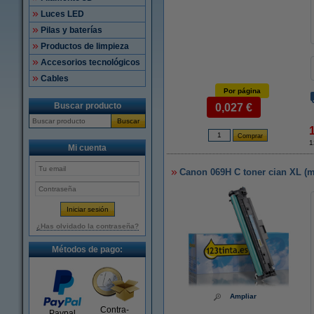
Luces LED
Pilas y baterías
Productos de limpieza
Accesorios tecnológicos
Cables
Por página
Buscar producto
0,027 €
Buscar
1
Mi cuenta
Canon 069H C toner cian XL (m
¿Has olvidado la contraseña?
Métodos de pago:
Ampliar
Contra-
Paypal