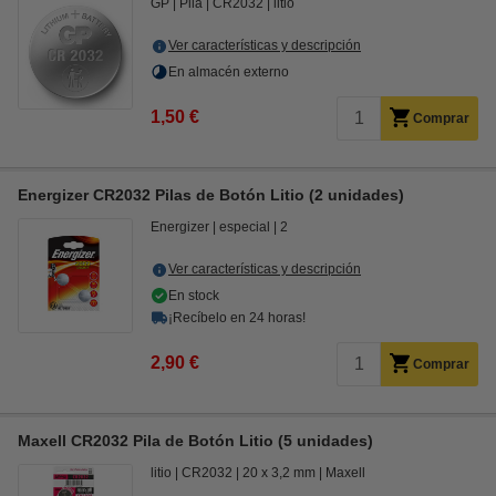
GP
Pila
CR2032
litio
Ver características y descripción
En almacén externo
1,50 €
Comprar
Energizer CR2032 Pilas de Botón Litio (2 unidades)
Energizer
especial
2
Ver características y descripción
En stock
¡Recíbelo en 24 horas!
2,90 €
Comprar
Maxell CR2032 Pila de Botón Litio (5 unidades)
litio
CR2032
20 x 3,2 mm
Maxell