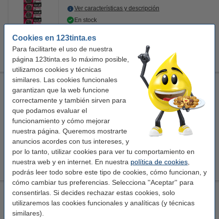
Ver características y descripción
En stock
¡Recíbelo en 24 horas!
Cookies en 123tinta.es
Para facilitarte el uso de nuestra
4,90 €
Comprar
página 123tinta.es lo máximo posible,
utilizamos cookies y técnicas
similares. Las cookies funcionales
123tinta Comprobador Pilas Bateria Universal
garantizan que la web funcione
123accu
Probador de batería
negro
correctamente y también sirven para
que podamos evaluar el
Ver características y descripción
funcionamiento y cómo mejorar
En stock
nuestra página. Queremos mostrarte
¡Recíbelo en 24 horas!
anuncios acordes con tus intereses, y
por lo tanto, utilizar cookies para ver tu comportamiento en
12,95 €
Comprar
nuestra web y en internet. En nuestra
política de cookies
,
podrás leer todo sobre este tipo de cookies, cómo funcionan, y
cómo cambiar tus preferencias. Selecciona ''Aceptar'' para
Varta revisor de baterías universal
consentirlas. Si decides rechazar estas cookies, solo
utilizaremos las cookies funcionales y analíticas (y técnicas
Varta
Probador de batería
AVA00312
similares).