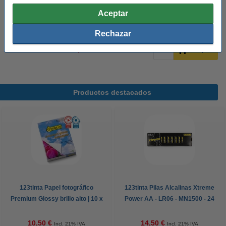
Ver características y descripción
Aceptar
En stock
¡Recíbelo en 24 horas!
Rechazar
12,95 €
Comprar
Productos destacados
123tinta Papel fotográfico
123tinta Pilas Alcalinas Xtreme
Premium Glossy brillo alto | 10 x
Power AA - LR06 - MN1500 - 24
15 cm | 260g | 100 hojas
unidades
10,50 €
14,50 €
Incl. 21% IVA
Incl. 21% IVA