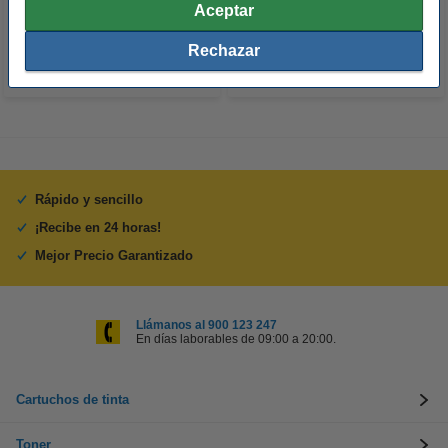
98,50 €
4,90 €
Incl. 21% IVA
Incl. 21% IVA
Aceptar
Rechazar
Rápido y sencillo
¡Recibe en 24 horas!
Mejor Precio Garantizado
Llámanos al 900 123 247
En días laborables de 09:00 a 20:00.
Cartuchos de tinta
Toner