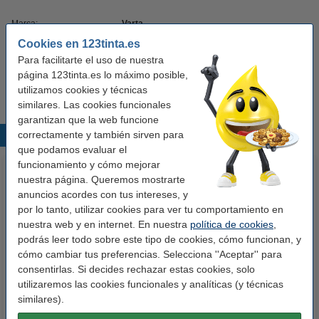
Marca:
Varta
Cookies en 123tinta.es
Tipo:
Probador de batería
Para facilitarte el uso de nuestra
Núm. de item:
AVA00312
página 123tinta.es lo máximo posible,
utilizamos cookies y técnicas
similares. Las cookies funcionales
garantizan que la web funcione
correctamente y también sirven para
Productos destacados
que podamos evaluar el
funcionamiento y cómo mejorar
nuestra página. Queremos mostrarte
anuncios acordes con tus intereses, y
por lo tanto, utilizar cookies para ver tu comportamiento en
nuestra web y en internet. En nuestra
política de cookies
,
podrás leer todo sobre este tipo de cookies, cómo funcionan, y
cómo cambiar tus preferencias. Selecciona ''Aceptar'' para
consentirlas. Si decides rechazar estas cookies, solo
Ricoh SP-C430E toner negro
Duracell Plus
utilizaremos las cookies funcionales y analíticas (y técnicas
(original)
AAA/LR03/MN2400 Pilas
similares).
Alcalinas (4 unidades)