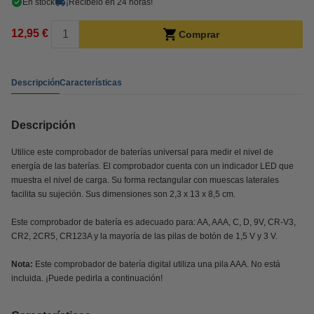
En stock
¡Recíbelo en 24 horas!
12,95 €
Comprar
Descripción
Características
Descripción
Utilice este comprobador de baterías universal para medir el nivel de
energía de las baterías. El comprobador cuenta con un indicador LED que
muestra el nivel de carga. Su forma rectangular con muescas laterales
facilita su sujeción. Sus dimensiones son 2,3 x 13 x 8,5 cm.
Este comprobador de batería es adecuado para: AA, AAA, C, D, 9V, CR-V3,
CR2, 2CR5, CR123A y la mayoría de las pilas de botón de 1,5 V y 3 V.
Nota:
Este comprobador de batería digital utiliza una pila AAA. No está
incluida. ¡Puede pedirla a continuación!