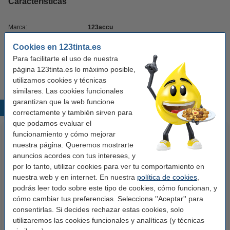
Características
Marca:
123accu
Tipo:
Probador de batería
Cookies en 123tinta.es
Para facilitarte el uso de nuestra
Color:
negro
página 123tinta.es lo máximo posible,
utilizamos cookies y técnicas
similares. Las cookies funcionales
garantizan que la web funcione
Productos destacados
correctamente y también sirven para
que podamos evaluar el
funcionamiento y cómo mejorar
nuestra página. Queremos mostrarte
anuncios acordes con tus intereses, y
por lo tanto, utilizar cookies para ver tu comportamiento en
nuestra web y en internet. En nuestra
política de cookies
,
podrás leer todo sobre este tipo de cookies, cómo funcionan, y
cómo cambiar tus preferencias. Selecciona ''Aceptar'' para
Marca 123tinta reemplaza a
Marca 123tinta reemplaza a
consentirlas. Si decides rechazar estas cookies, solo
Brother TN-248XL BK toner
Pack ahorro XL: Brother TN-
utilizaremos las cookies funcionales y analíticas (y técnicas
negro XL
248BK / C / M / Y negro + 3