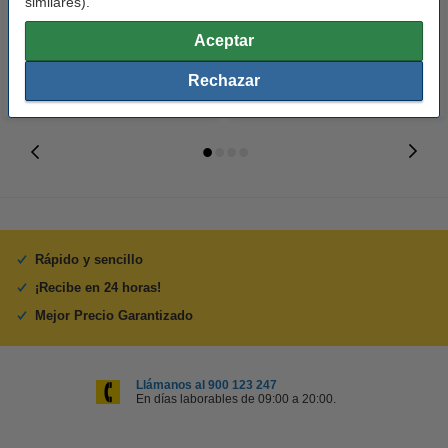
similares).
colores
49,50 €
249,50 €
Incl. 21% IVA
Incl. 21% IVA
Aceptar
Rechazar
Rápido y sencillo
¡Recibe en 24 horas!
Mejor Precio Garantizado
Llámanos al 900 123 247
En días laborables de 09:00 a 20:00.