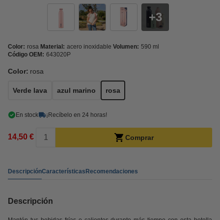
3
Color:
rosa
Material:
acero inoxidable
Volumen:
590 ml
Código OEM:
643020P
Color:
rosa
Verde lava
azul marino
rosa
En stock
¡Recíbelo en 24 horas!
14,50 €
Comprar
Descripción
Características
Recomendaciones
Descripción