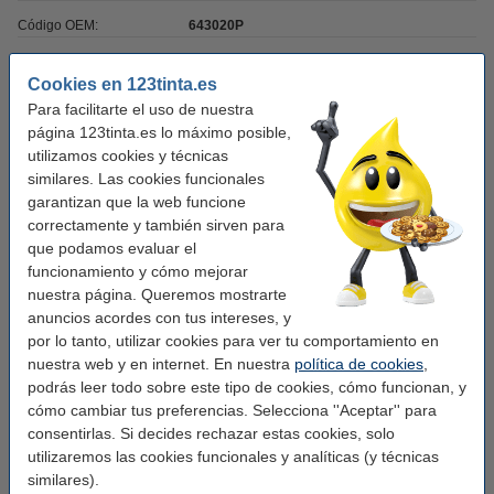
Código OEM:
643020P
Cookies en 123tinta.es
Completa tu comida:
Para facilitarte el uso de nuestra
Milan Bolsa Porta Alimentos Rosa Isotérmica
página 123tinta.es lo máximo posible,
con Fiambrera 1,5 litros
utilizamos cookies y técnicas
10,50 €
similares. Las cookies funcionales
garantizan que la web funcione
Milan Bolsa Porta Alimentos Rosa Isotérmica
con 3 Fiambreras 3,9 litros
correctamente y también sirven para
19,50 €
que podamos evaluar el
funcionamiento y cómo mejorar
Descubre otras opciones Milan:
nuestra página. Queremos mostrarte
anuncios acordes con tus intereses, y
Milan Lava Botella isotérmica de acero
por lo tanto, utilizar cookies para ver tu comportamiento en
inoxidable de 591 ml verde
nuestra web y en internet. En nuestra
14,50 €
política de cookies
,
podrás leer todo sobre este tipo de cookies, cómo funcionan, y
Milan 430 Since 1918 Botella isotérmica de
cómo cambiar tus preferencias. Selecciona ''Aceptar'' para
acero inoxidable de 591 ml azul marino
consentirlas. Si decides rechazar estas cookies, solo
14,50 €
utilizaremos las cookies funcionales y analíticas (y técnicas
similares).
Identifica tu material: