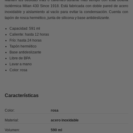
Mantén tus bebidas frías o calientes durante más tiempo con esta botella
isotérmica Milan 430 Since 1918. Está fabricada con doble pared de acero
inoxidable y aislamiento al vacío para evitar la condensación. Cuenta con
tapón de rosca hermético, junta de silicona y base antideslizante.
Capacidad: 591 ml
Caliente: hasta 12 horas
Frío: hasta 24 horas
Tapón hermético
Base antideslizante
Libre de BPA
Lavar a mano
Color: rosa
Características
Color:
rosa
Material:
acero inoxidable
Volumen:
590 ml