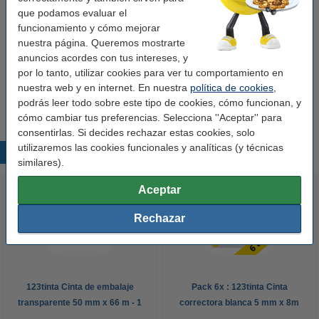
que podamos evaluar el
Conector USB 3.0 (4 puertos)
funcionamiento y cómo mejorar
14,90 €
nuestra página. Queremos mostrarte
anuncios acordes con tus intereses, y
Toallitas de microfibra | 32 x 32 cm | 10
por lo tanto, utilizar cookies para ver tu comportamiento en
unidades
nuestra web y en internet. En nuestra
política de cookies
,
4,50 €
podrás leer todo sobre este tipo de cookies, cómo funcionan, y
cómo cambiar tus preferencias. Selecciona ''Aceptar'' para
consentirlas. Si decides rechazar estas cookies, solo
utilizaremos las cookies funcionales y analíticas (y técnicas
Productos destacados
similares).
Aceptar
Rechazar
123tinta Cinta de embalaje
Pack 6x : 123tinta Cinta
transparente 50 mm x 66 m - 1
correctora blanca 5 mm x 8m
rollo