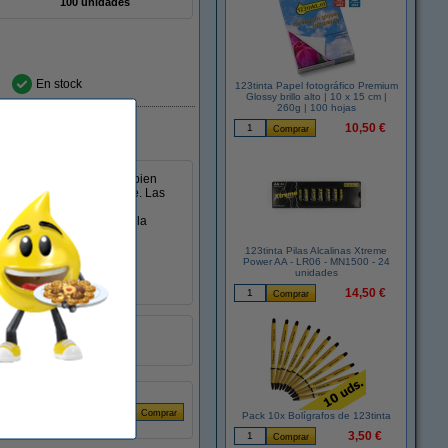
100 unidades
En stock
123tinta Papel fotográfico Premium
Glossy brillo alto | 10 x 15 cm |
260g | 100 hojas
10,50 €
olo vistazo y mantenerlas bien
rcar cada llave fácilmente. Las
lo gracias al orificio de la
123tinta Pilas Alcalinas Xtreme
Power AA - LR06 - MN1500 - 24
unidades
14,50 €
colores
10 unidades
Pack 10x Bolígrafos de 123tinta
3,50 €