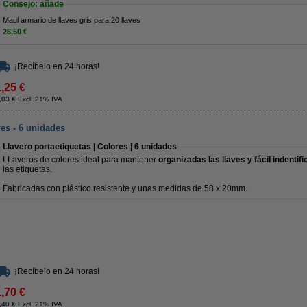
Consejo: añade
Maul armario de llaves gris para 20 llaves
26,50 €
¡Recíbelo en 24 horas!
1,25 €
,03 € Excl. 21% IVA
res - 6 unidades
Llavero portaetiquetas | Colores | 6 unidades
LLaveros de colores ideal para mantener
organizadas las llaves y fácil indentif
las etiquetas.
Fabricadas con plástico resistente y unas medidas de 58 x 20mm.
¡Recíbelo en 24 horas!
1,70 €
,40 € Excl. 21% IVA