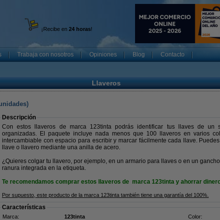
¡Recibe en
24 horas
!
s
Trabaja con nosotros
Opiniones
Blog
Contacto
Llaveros
 unidades)
Descripción
Con estos llaveros de marca 123tinta podrás identificar tus llaves de un 
organizadas. El paquete incluye nada menos que 100 llaveros en varios co
intercambiable con espacio para escribir y marcar fácilmente cada llave. Puedes fi
llave o llavero mediante una anilla de acero.
¿Quieres colgar tu llavero, por ejemplo, en un armario para llaves o en un ganch
ranura integrada en la etiqueta.
Te recomendamos comprar estos llaveros de marca 123tinta y ahorrar dinero
Por supuesto, este producto de la marca 123tinta también tiene una garantía del 100%.
Características
Marca:
123tinta
Color: