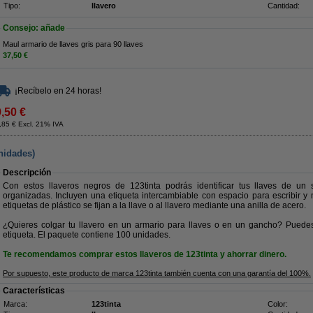
Tipo:
llavero
Cantidad:
Consejo: añade
Maul armario de llaves gris para 90 llaves
37,50 €
¡Recíbelo en 24 horas!
9,50 €
,85 € Excl. 21% IVA
unidades)
Descripción
Con estos llaveros negros de 123tinta podrás identificar tus llaves de un 
organizadas. Incluyen una etiqueta intercambiable con espacio para escribir y 
etiquetas de plástico se fijan a la llave o al llavero mediante una anilla de acero.
¿Quieres colgar tu llavero en un armario para llaves o en un gancho? Puedes h
etiqueta. El paquete contiene 100 unidades.
Te recomendamos comprar estos llaveros de 123tinta y ahorrar dinero.
Por supuesto, este producto de marca 123tinta también cuenta con una garantía del 100%.
Características
Marca:
123tinta
Color: