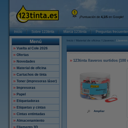
¡Puntuación de
4,1/5
en Google!
Inicio
Sobre 123tinta
Marca 123tinta
Preguntas frecuente
Inicio
Material de oficina
Llaveros
Llaveros
Menú
Vuelta al Cole 2026
Ofertas
123tinta llaveros surtidos (100
Novedades
Material de oficina
Cartuchos de tinta
Toner (impresoras láser)
Impresoras
Papel
Etiquetadoras
Etiquetas y cintas
Ampliar
Cintas entintadas
Almacenamiento
Filamento 3D