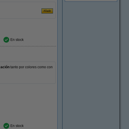
En stock
icación
tanto por colores como con
En stock