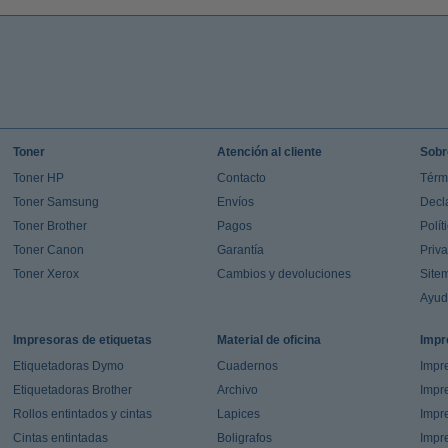
Toner
Atención al cliente
Sobr
Toner HP
Contacto
Térm
Toner Samsung
Envíos
Decl
Toner Brother
Pagos
Polít
Toner Canon
Garantía
Priv
Toner Xerox
Cambios y devoluciones
Site
Ayu
Impresoras de etiquetas
Material de oficina
Impr
Etiquetadoras Dymo
Cuadernos
Impre
Etiquetadoras Brother
Archivo
Impr
Rollos entintados y cintas
Lapices
Impre
Cintas entintadas
Boligrafos
Impr