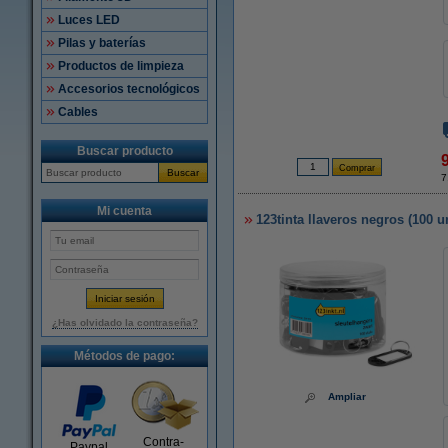
Luces LED
Pilas y baterías
Productos de limpieza
Accesorios tecnológicos
Cables
Buscar producto
Buscar
7
Mi cuenta
123tinta llaveros negros (100 
¿Has olvidado la contraseña?
Métodos de pago:
Ampliar
Contra-
Paypal