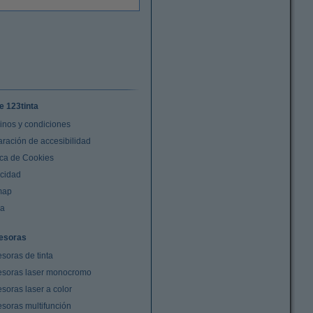
e 123tinta
inos y condiciones
aración de accesibilidad
ica de Cookies
acidad
map
da
esoras
soras de tinta
esoras laser monocromo
soras laser a color
esoras multifunción