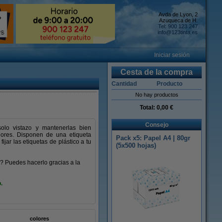
Avda de Lyon, 2
Azuqueca de H.
Tel: 900 123 247
info@123tinta.es
Iniciar sesión
Cesta de la compra
Cantidad
Producto
No hay productos
Total:
0,00 €
Consejo
solo vistazo y mantenerlas bien
lores. Disponen de una etiqueta
Pack x5: Papel A4 | 80gr
jar las etiquetas de plástico a tu
(5x500 hojas)
o? Puedes hacerlo gracias a la
.
colores