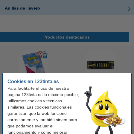
Anillas de llavero
Productos destacados
Cookies en 123tinta.es
Para facilitarte el uso de nuestra
123tinta Papel fotográfico
123tinta Pilas Alcalinas Xtreme
página 123tinta.es lo máximo posible,
Premium Glossy brillo alto | 10 x
Power AA - LR06 - MN1500 - 24
utilizamos cookies y técnicas
similares. Las cookies funcionales
15 cm | 260g | 100 hojas
unidades
garantizan que la web funcione
10,50 €
14,50 €
Incl. 21% IVA
Incl. 21% IVA
correctamente y también sirven para
que podamos evaluar el
funcionamiento y cómo mejorar