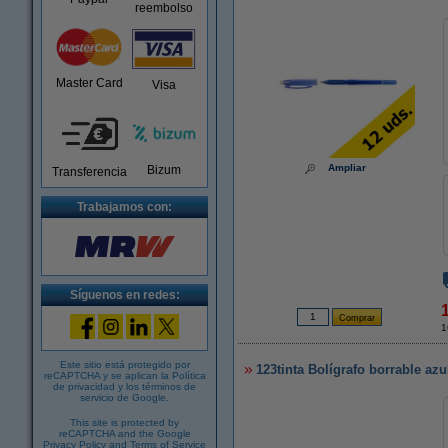
reembolso
Master Card
Visa
Ampliar
Bizum
Transferencia
Trabajamos con:
Síguenos en redes:
1
Este sitio está protegido por
123tinta Bolígrafo borrable azu
reCAPTCHA y se aplican la
Política
de privacidad
y los
términos de
servicio de Google
.
This site is protected by
reCAPTCHA and the Google
Privacy Policy
and
Terms of Service