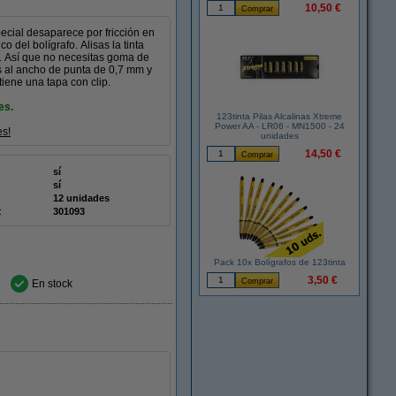
10,50 €
pecial desaparece por fricción en
o del bolígrafo. Alisas la tinta
r. Así que no necesitas goma de
as al ancho de punta de 0,7 mm y
tiene una tapa con clip.
es.
123tinta Pilas Alcalinas Xtreme
Power AA - LR06 - MN1500 - 24
es!
unidades
14,50 €
sí
sí
12 unidades
:
301093
Pack 10x Bolígrafos de 123tinta
3,50 €
En stock