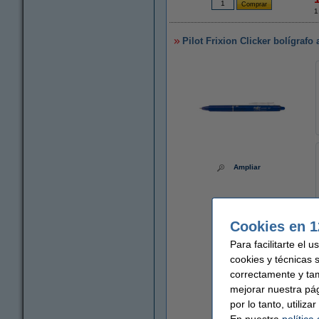
1
Pilot Frixion Clicker bolígrafo 
Ampliar
Cookies en 1
Para facilitarte el 
cookies y técnicas 
correctamente y ta
mejorar nuestra pá
por lo tanto, utiliz
En nuestra
política