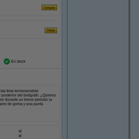
En stock
Esta tinta termosensible
e posterior del bolígrafo. ¿Quieres
or durante un breve periodo (a
agarre de goma y una punta
sí
sí