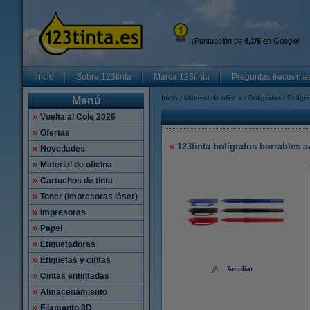
¡Puntuación de
4,1/5
en Google!
Inicio
Sobre 123tinta
Marca 123tinta
Preguntas frecuente
Inicio
Material de oficina
Bolígrafos
Bolígra
Menú
Vuelta al Cole 2026
Ofertas
123tinta bolígrafos borrables a
Novedades
Material de oficina
Cartuchos de tinta
Toner (impresoras láser)
Impresoras
Papel
Etiquetadoras
Etiquetas y cintas
Ampliar
Cintas entintadas
Almacenamiento
Filamento 3D