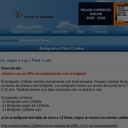
¡Recibe en
24 horas
!
s
Trabaja con nosotros
Opiniones
Blog
Contacto
fos borrables
Bolígrafos Pilot Clicker
Bolígrafos Pilot Clicker
zul, negro y rojo | Pack 3 uds
Descripción
¡Ahorra casi un
30%
en comparación con el original!
El bolígrafo 123tinta escribe suavemente con tinta borrable. Puedes corregir fácil
posterior de plástico del bolígrafo. Los bolígrafos tienen un ancho de punta de 0
0,35 mm. También tienen una tapa separada con un práctico clip.
El paquete contiene:
-1x Bolígrafo azul 123tinta
-1x Bolígrafo negro de 123tinta
-1x Bolígrafo 123tinta rojo
¡Con el bolígrafo borrable de marca 123tinta, eliges la misma excelente calida
Este producto marca 123tinta incluye garantía del 100%. 1-2-3 ¡sin preocupaciones!