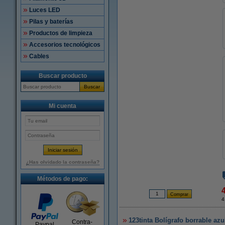
Luces LED
Pilas y baterías
Productos de limpieza
Accesorios tecnológicos
Cables
Buscar producto
Buscar
Mi cuenta
¿Has olvidado la contraseña?
Métodos de pago:
4
123tinta Bolígrafo borrable azu
Contra-
Paypal