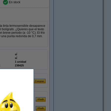
En stock
Esta tinta termosensible desaparece
el bolígrafo. ¿Quieres que el texto
breve periodo (a -10 °C). El frío
 y una punta redonda de 0,7 mm.
sí
sí
1 unidad
:
238425