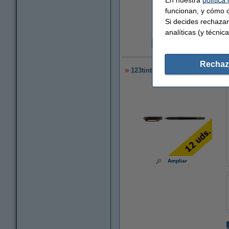
funcionan, y cómo c
Si decides rechazar
analíticas (y técnica
2
Rechaz
123tinta Bolígrafo borrable ne
Ampliar