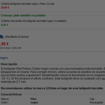
123tinta Bolígrafo borrable negro | Pack 12 uds
19,50 €
Consejo: pide también recambios
123tinta Recambio de bolígrafo borrable negro 3 unidades
4,25 €
¡Recíbelo el lunes!
1,95 €
,61 € Excl. 21% IVA
 negro
Descripción
El bolígrafo Pilot Frixion Clicker negro cuenta con una innovadora tinta borrable. 
desaparece al rozarla. Para corregir errores, utiliza la punta de plástico en la part
que el texto vuelva a aparecer? Simplemente coloca el documento en el congelad
-10 °C). El frío produce el efecto contrario. Este bolígrafo tiene un acabado con 
redonda de 0,7 mm.
Recomendamos utilizar la marca 123tinta en lugar de este bolígrafo borrable.
Características
Marca:
Pilot
Clip:
Color:
negro
Recargable: