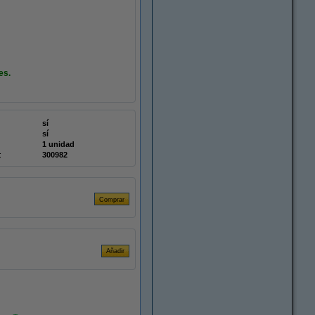
es.
sí
sí
1 unidad
:
300982