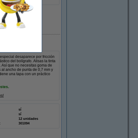
En stock
a especial desaparece por fricción
tico del bolígrafo. Alisas la tinta
r. Así que no necesitas goma de
as al ancho de punta de 0,7 mm y
 tiene una tapa con un práctico
stes.
es!
sí
sí
12 unidades
:
301094