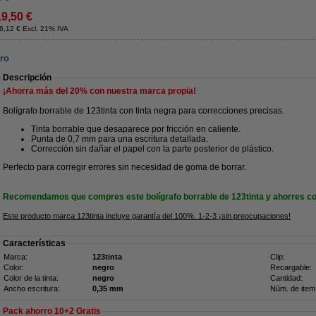
19,50 €
6,12 € Excl. 21% IVA
gro
Descripción
¡Ahorra más del
20%
con nuestra marca propia!
Bolígrafo borrable de 123tinta con tinta negra para correcciones precisas.
Tinta borrable que desaparece por fricción en caliente.
Punta de 0,7 mm para una escritura detallada.
Corrección sin dañar el papel con la parte posterior de plástico.
Perfecto para corregir errores sin necesidad de goma de borrar.
Recomendamos que compres este bolígrafo borrable de 123tinta y ahorres co
Este producto marca 123tinta incluye garantía del 100%. 1-2-3 ¡sin preocupaciones!
Características
Marca:
123tinta
Clip:
Color:
negro
Recargable:
Color de la tinta:
negro
Cantidad:
Ancho escritura:
0,35 mm
Núm. de item
Pack ahorro 10+2 Gratis