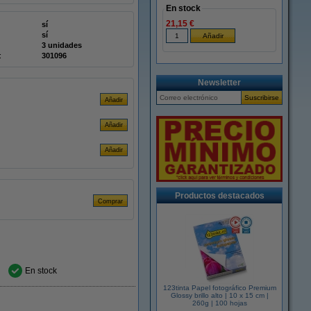
En stock
21,15 €
sí
sí
3 unidades
:
301096
Newsletter
Productos destacados
En stock
123tinta Papel fotográfico Premium
Glossy brillo alto | 10 x 15 cm |
260g | 100 hojas