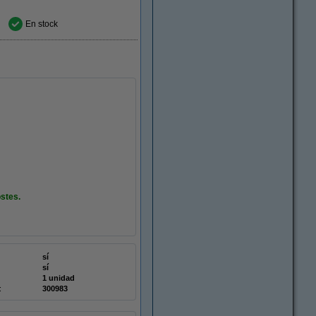
En stock
stes.
sí
sí
1 unidad
:
300983