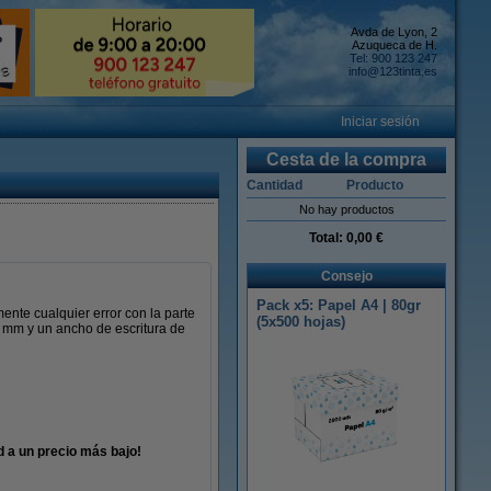
Avda de Lyon, 2
Azuqueca de H.
Tel: 900 123 247
info@123tinta.es
Iniciar sesión
Cesta de la compra
Cantidad
Producto
No hay productos
Total:
0,00 €
Consejo
Pack x5: Papel A4 | 80gr
mente cualquier error con la parte
(5x500 hojas)
,7 mm y un ancho de escritura de
d a un precio más bajo!