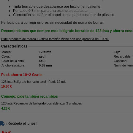
Tinta borrable que desaparece por fricción en caliente.
Punta de 0,7 mm para una escritura detallada.
Corrección sin dañar el papel con la parte posterior de plástico.
Perfecto para corregir errores sin necesidad de goma de borrar.
Recomendamos que compre este bolígrafo borrable de 123tinta y ahorra cost
Este producto de marca 123tinta también viene con una garantía del 100%.
Características
Marca:
123tinta
Clip:
Color:
azul
Recargable:
Color de la tinta:
azul
Cantidad:
Ancho escritura:
0,35 mm
Núm. de item
Pack ahorro 10+2 Gratis
123tinta Bolígrafo borrable azul | Pack 12 uds
19,50 €
Consejo: pide también recambios
123tinta Recambio de bolígrafo borrable azul 3 unidades
4,25 €
¡Recíbelo el lunes!
1,95 €