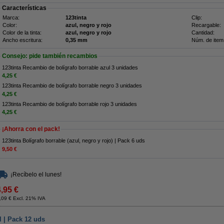
Características
Marca:
123tinta
Clip:
Color:
azul, negro y rojo
Recargable:
Color de la tinta:
azul, negro y rojo
Cantidad:
Ancho escritura:
0,35 mm
Núm. de item
Consejo: pide también recambios
123tinta Recambio de bolígrafo borrable azul 3 unidades
4,25 €
123tinta Recambio de bolígrafo borrable negro 3 unidades
4,25 €
123tinta Recambio de bolígrafo borrable rojo 3 unidades
4,25 €
¡Ahorra con el pack!
123tinta Bolígrafo borrable (azul, negro y rojo) | Pack 6 uds
9,50 €
¡Recíbelo el lunes!
4,95 €
,09 € Excl. 21% IVA
l | Pack 12 uds