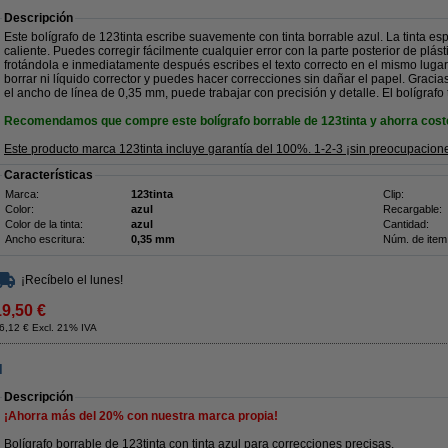
Descripción
Este bolígrafo de 123tinta escribe suavemente con tinta borrable azul. La tinta es
caliente. Puedes corregir fácilmente cualquier error con la parte posterior de plástic
frotándola e inmediatamente después escribes el texto correcto en el mismo luga
borrar ni líquido corrector y puedes hacer correcciones sin dañar el papel. Graci
el ancho de línea de 0,35 mm, puede trabajar con precisión y detalle. El bolígrafo 
Recomendamos que compre este bolígrafo borrable de 123tinta y ahorra cost
Este producto marca 123tinta incluye garantía del 100%. 1-2-3 ¡sin preocupacion
Características
Marca:
123tinta
Clip:
Color:
azul
Recargable:
Color de la tinta:
azul
Cantidad:
Ancho escritura:
0,35 mm
Núm. de item
¡Recíbelo el lunes!
19,50 €
6,12 € Excl. 21% IVA
l
Descripción
¡Ahorra más del
20%
con nuestra marca propia!
Bolígrafo borrable de 123tinta con tinta azul para correcciones precisas.