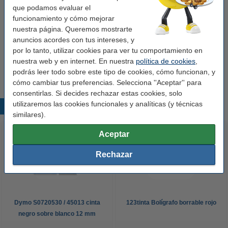
que podamos evaluar el
Clip:
sí
funcionamiento y cómo mejorar
Recargable:
sí
nuestra página. Queremos mostrarte
anuncios acordes con tus intereses, y
Cantidad:
12 unidades
por lo tanto, utilizar cookies para ver tu comportamiento en
Núm. de item:
301094
nuestra web y en internet. En nuestra
política de cookies
,
podrás leer todo sobre este tipo de cookies, cómo funcionan, y
cómo cambiar tus preferencias. Selecciona ''Aceptar'' para
consentirlas. Si decides rechazar estas cookies, solo
utilizaremos las cookies funcionales y analíticas (y técnicas
Productos destacados
similares).
Aceptar
Rechazar
Dymo S0720530 / 45013 cinta
123tinta Bolígrafo borrable rojo
negro sobre blanco 12 mm
(marca 123tinta)