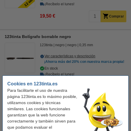
¡Recíbelo el lunes!
19,50 €
Comprar
123tinta Bolígrafo borrable negro
123tinta
negro
negro
0,35 mm
Ver características y descripción
¡Ahorra más del
20%
con nuestra marca propia!
En stock
¡Recíbelo el lunes!
Cookies en 123tinta.es
1,95 €
Comprar
Para facilitarte el uso de nuestra
página 123tinta.es lo máximo posible,
Pack ahorro 10+2 Gratis
utilizamos cookies y técnicas
similares. Las cookies funcionales
123tinta Bolígrafo borrable negro | Pack 12 uds
garantizan que la web funcione
19,50 €
correctamente y también sirven para
Consejo: pide también recambios
que podamos evaluar el