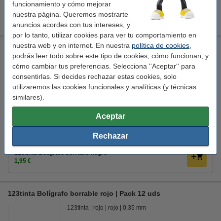
funcionamiento y cómo mejorar
123tinta Recambio de bolígrafo borrable negro 3 unidades
nuestra página. Queremos mostrarte
4,25 €
anuncios acordes con tus intereses, y
por lo tanto, utilizar cookies para ver tu comportamiento en
nuestra web y en internet. En nuestra
política de cookies
,
BIC Gel-Ocity Illusion boligrafo negro
podrás leer todo sobre este tipo de cookies, cómo funcionan, y
BIC
negro
negro
0,35 mm
cómo cambiar tus preferencias. Selecciona ''Aceptar'' para
consentirlas. Si decides rechazar estas cookies, solo
Ver características y descripción
utilizaremos las cookies funcionales y analíticas (y técnicas
En almacén externo
similares).
2,50 €
Comprar
Aceptar
Rechazar
Ahorra con la marca 123tinta
123tinta Bolígrafo borrable negro
1,95 €
123tinta Bolígrafo borrable rojo | Pack 12 uds
123tinta
rojo
rojo
0,35 mm