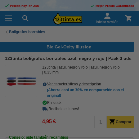
Pedido hoy, en 24h
Mejor Precio Garantizado
Iniciar sesión
Bolígrafos borrables
Bic Gel-Ocity Illusion
123tinta bolígrafos borrables azul, negro y rojo | Pack 3 uds
123tinta
azul, negro y rojo
azul, negro y rojo
0,35 mm
Ver características y descripción
¡Ahorra casi un
30%
en comparación con el
original!
En stock
¡Recíbelo el lunes!
4,95 €
Comprar
Consejo: pide también recambios