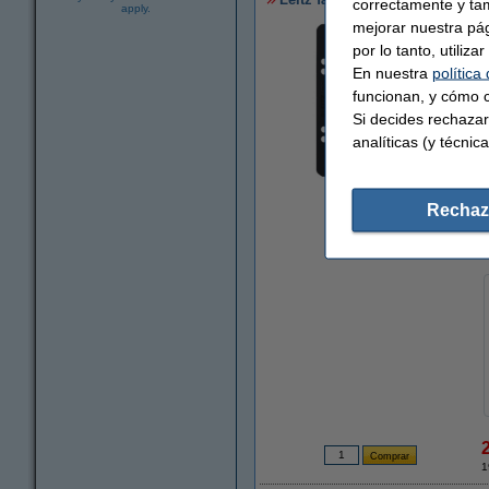
correctamente y ta
apply.
mejorar nuestra pá
por lo tanto, utiliz
En nuestra
política
funcionan, y cómo c
Si decides rechazar
analíticas (y técnica
Ampliar
Rechaz
1