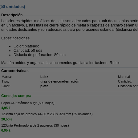
(50 unidades)
Descripción
Los cierres rápidos metálicos de Leitz son adecuados para unir documentos perfo
en un archivo. Estas tiras de cierre rápido de metal o carpetas de archivo tienen
unidades deslizantes y son adecuadas para perforaciones estándar (distancia del o
Especificaciones
Color: plateado
Cantidad: 50 uds
Distacia de perforación: 80 mm
Mantén unidos y organiza tus documentos gracias a los fástener Relex
Características
Marca:
Leitz
Material:
Tipo:
tiras de encuadernación
Cantidad:
Color:
plata
Distancia per
Consejo: compra
Papel A4 Estándar 80gr (500 hojas)
4,95 €
123tinta caja de archivo A4 80 x 230 x 320 mm (25 unidades)
20,50 €
123tinta Perforadora de 2 agujeros (30 hojas)
6,95 €