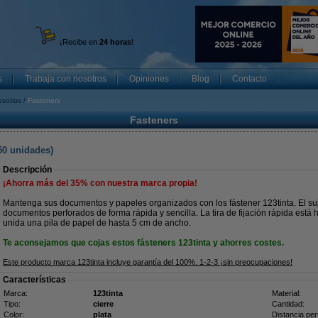
¡Recibe en
24 horas
!
s
Trabaja con nosotros
Opiniones
Blog
Contacto
esorios
Fasteners
Fasteners
50 unidades)
Descripción
¡Ahorra más del
35%
con nuestra marca propia!
Mantenga sus documentos y papeles organizados con los fástener 123tinta. El su
documentos perforados de forma rápida y sencilla. La tira de fijación rápida est
unida una pila de papel de hasta 5 cm de ancho.
Te aconsejamos que cojas estos fásteners 123tinta y ahorres costes.
Este producto marca 123tinta incluye garantía del 100%. 1-2-3 ¡sin preocupaciones!
Características
Marca:
123tinta
Material:
Tipo:
cierre
Cantidad:
Color:
plata
Distancia per