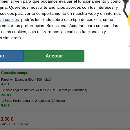
mbién sirven para que podamos evaluar el funcionamiento y cómo
gina. Queremos mostrarte anuncios acordes con tus intereses, y
Descripción
ar cookies para ver tu comportamiento en nuestra web y en internet.
Cierres rápidos Leitz con perforación de 6 + 8 cm. Este pack contiene 250 cierres 
- 50x blanco
 de cookies
, podrás leer todo sobre este tipo de cookies, cómo
- 50x rojo
ambiar tus preferencias. Selecciona ''Aceptar'' para consentirlas.
- 50x azul
- 25x amarillo
 estas cookies, solo utilizaremos las cookies funcionales y
- 25x verde
s similares).
- 25x gris
- 25x negro
Características
Marca:
Leitz
Material:
ar
Aceptar
Tipo:
tiras de encuadernación
Cantidad:
Color:
colores
Distancia per
Consejo: compra
Papel A4 Estándar 80gr (500 hojas)
4,95 €
123tinta caja de archivo A4 80 x 230 x 320 mm (25 unidades)
20,50 €
123tinta Perforadora de 2 agujeros (30 hojas)
6,95 €
23,50 €
9,42 € Excl. 21% IVA