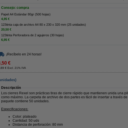
Consejo: compra
Papel A4 Estándar 80gr (500 hojas)
4,95 €
123tinta caja de archivo A4 80 x 230 x 320 mm (25 unidades)
20,50 €
123tinta Perforadora de 2 agujeros (30 hojas)
6,95 €
¡Recíbelo en 24 horas!
3,50 €
,89 € Excl. 21% IVA
unidades)
Descripción
Los cierres Rexel son prácticas tiras de cierre rápido que mantienen unida una p
como máximo. La carpeta de archivo de dos partes es fácil de insertar a través de
paquete contiene 50 unidades.
Especificaciones:
Color: plateado
Cantidad: 50 uds
Distancia de perforación: 80 mm