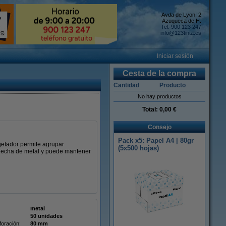
Avda de Lyon, 2
Azuqueca de H.
Tel: 900 123 247
info@123tinta.es
Iniciar sesión
Cesta de la compra
Cantidad
Producto
No hay productos
Total:
0,00 €
Consejo
Pack x5: Papel A4 | 80gr
jetador permite agrupar
(5x500 hojas)
á hecha de metal y puede mantener
metal
50 unidades
foración:
80 mm