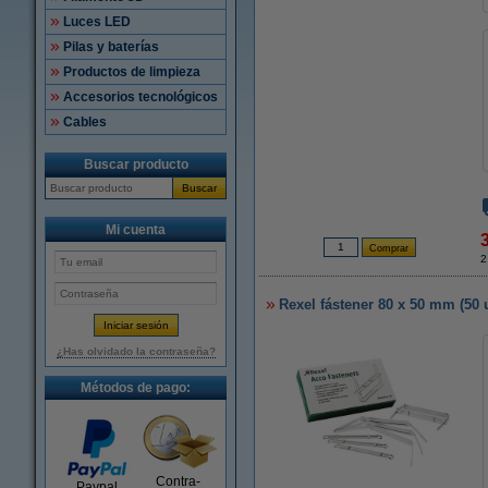
Luces LED
Pilas y baterías
Productos de limpieza
Accesorios tecnológicos
Cables
Buscar producto
Buscar
Mi cuenta
2
Rexel fástener 80 x 50 mm (50 
¿Has olvidado la contraseña?
Métodos de pago:
Contra-
Paypal