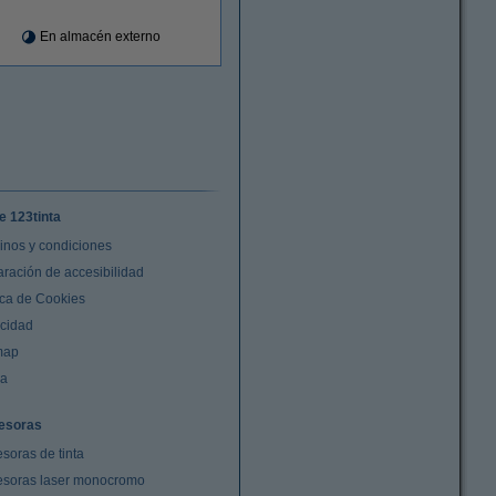
En almacén externo
e 123tinta
inos y condiciones
aración de accesibilidad
ica de Cookies
acidad
map
da
esoras
soras de tinta
esoras laser monocromo