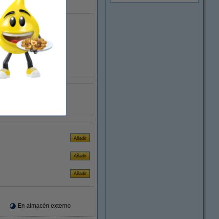
rápidos:
PP
250 unidades
foración:
6 u 8cm
En almacén externo