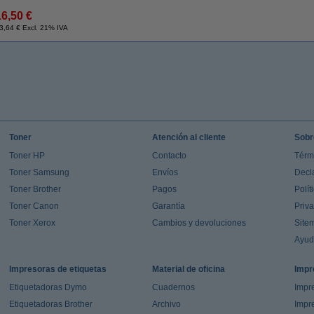
16,50 €
3,64 € Excl. 21% IVA
Toner
Atención al cliente
Sobr
Toner HP
Contacto
Térm
Toner Samsung
Envíos
Decl
Toner Brother
Pagos
Polít
Toner Canon
Garantía
Priv
Toner Xerox
Cambios y devoluciones
Site
Ayu
Impresoras de etiquetas
Material de oficina
Impr
Etiquetadoras Dymo
Cuadernos
Impre
Etiquetadoras Brother
Archivo
Impr