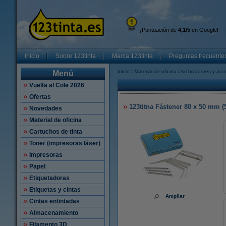
¡Puntuación de
4,1/5
en Google!
Inicio
Sobre 123tinta
Marca 123tinta
Preguntas frecuente
Inicio
Material de oficina
Archivadores y acc
Menú
Vuelta al Cole 2026
Ofertas
123titna Fástener 80 x 50 mm (
Novedades
Material de oficina
Cartuchos de tinta
Toner (impresoras láser)
Impresoras
Papel
Etiquetadoras
Etiquetas y cintas
Ampliar
Cintas entintadas
Almacenamiento
Filamento 3D