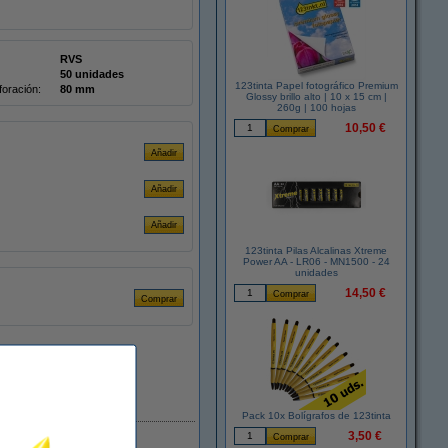
RVS
50 unidades
123tinta Papel fotográfico Premium
foración:
80 mm
Glossy brillo alto | 10 x 15 cm |
260g | 100 hojas
10,50 €
123tinta Pilas Alcalinas Xtreme
Power AA - LR06 - MN1500 - 24
unidades
14,50 €
En stock
Pack 10x Bolígrafos de 123tinta
3,50 €