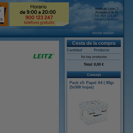
Avda de Lyon, 2
Azuqueca de H.
Tel: 900 123 247
info@123tinta.es
Iniciar sesión
Cesta de la compra
Cantidad
Producto
No hay productos
Total:
0,00 €
Consejo
Pack x5: Papel A4 | 80gr
(5x500 hojas)