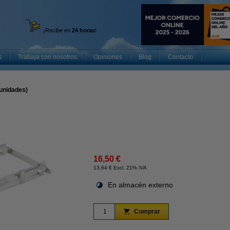
¡Recibe en
24 horas
!
s
Trabaja con nosotros
Opiniones
Blog
Contacto
 unidades)
16,50 €
13,64 € Excl. 21% IVA
En almacén externo
Comprar