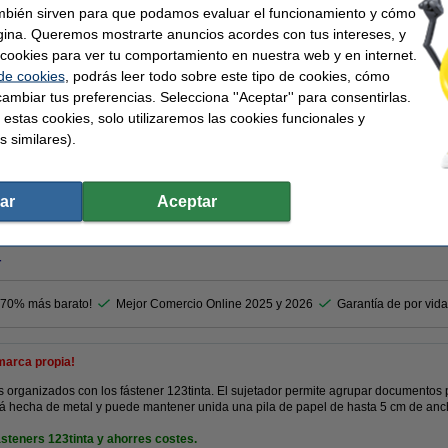
mbién sirven para que podamos evaluar el funcionamiento y cómo
gina. Queremos mostrarte anuncios acordes con tus intereses, y
ar cookies para ver tu comportamiento en nuestra web y en internet.
3,50 €
 de cookies
, podrás leer todo sobre este tipo de cookies, cómo
2,89 € Excl. 21% IVA
ambiar tus preferencias. Selecciona ''Aceptar'' para consentirlas.
En stock
 estas cookies, solo utilizaremos las cookies funcionales y
s similares).
¡Recíbelo en 24 horas!
Comprar
ar
Aceptar
r
 70% más barato!
Mejor Comercio Online 2025 y 2026
Garantía de por vida
marca propia!
rganizados con los fástener 123tinta. El sujetador permite agrupar documentos 
 está hecha de metal y puede mantener unida una pila de papel de hasta 5 cm de anc
steners 123tinta y ahorres costes.