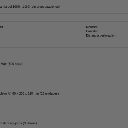
rantía del 100%. 1-2-3 ¡sin preocupaciones!
nta
Material:
Cantidad:
Distancia perforación:
 80gr (500 hojas)
rchivo A4 80 x 230 x 320 mm (25 unidades)
ra de 2 agujeros (30 hojas)