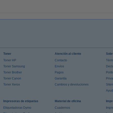
Toner
Atención al cliente
Sobr
Toner HP
Contacto
Térm
Toner Samsung
Envíos
Decl
Toner Brother
Pagos
Polít
Toner Canon
Garantía
Priv
Toner Xerox
Cambios y devoluciones
Site
Ayu
Impresoras de etiquetas
Material de oficina
Impr
Etiquetadoras Dymo
Cuadernos
Impre