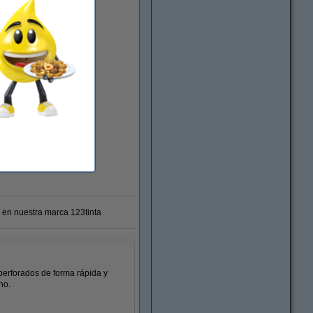
 en nuestra marca 123tinta
perforados de forma rápida y
ho.