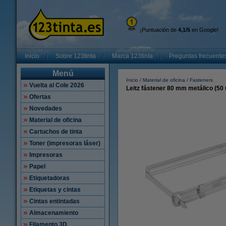
¡Puntuación de
4,1/5
en Google!
Inicio
Sobre 123tinta
Marca 123tinta
Preguntas frecuente
Menú
Inicio
Material de oficina
Fasteners
Vuelta al Cole 2026
Leitz fástener 80 mm metálico (50
Ofertas
Novedades
Material de oficina
Cartuchos de tinta
Toner (impresoras láser)
Impresoras
Papel
Etiquetadoras
Etiquetas y cintas
Cintas entintadas
Almacenamiento
Filamento 3D