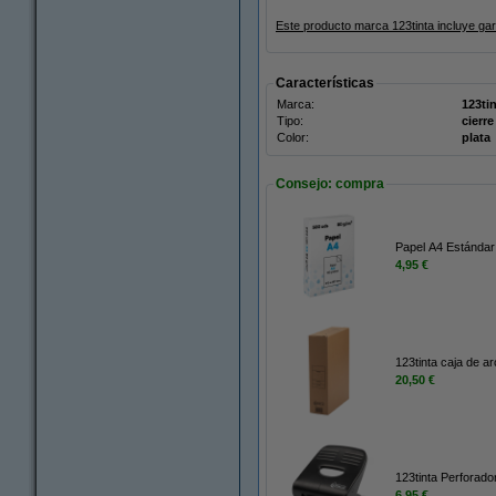
Este producto marca 123tinta incluye ga
Características
Marca:
123ti
Tipo:
cierre
Color:
plata
Consejo: compra
Papel A4 Estándar
4,95 €
123tinta caja de a
20,50 €
123tinta Perforado
6,95 €