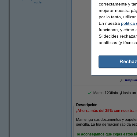
apply.
correctamente y ta
mejorar nuestra pá
por lo tanto, utiliz
En nuestra
política
funcionan, y cómo c
Si decides rechazar
analíticas (y técnica
Rechaz
Amplia
Marca 123tinta: ¡Hasta un
Descripción
¡Ahorra más del
35%
con nuestra 
Mantenga sus documentos y papeles o
sencilla. La tira de fijación rápida
Te aconsejamos que cojas estos fá