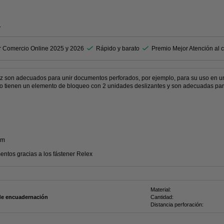
r
r Comercio Online 2025 y 2026
Rápido y barato
Premio Mejor Atención al c
tz son adecuados para unir documentos perforados, por ejemplo, para su uso en un 
vo tienen un elemento de bloqueo con 2 unidades deslizantes y son adecuadas par
mm
ntos gracias a los fástener Relex
Material:
 de encuadernación
Cantidad:
Distancia perforación: