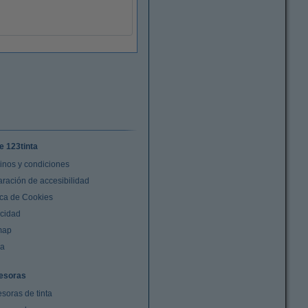
e 123tinta
inos y condiciones
aración de accesibilidad
ica de Cookies
acidad
map
da
esoras
soras de tinta