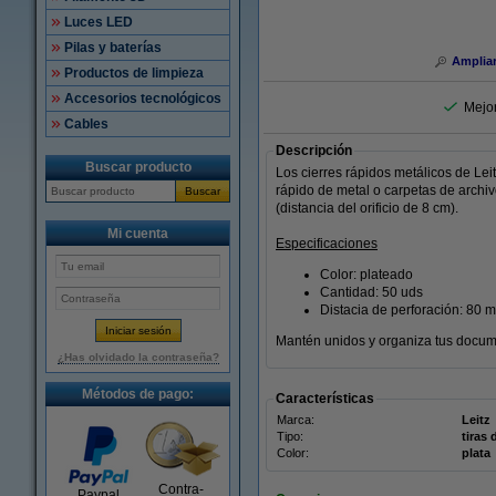
Luces LED
Pilas y baterías
Amplia
Productos de limpieza
Accesorios tecnológicos
Mejo
Cables
Descripción
Buscar producto
Los cierres rápidos metálicos de Lei
rápido de metal o carpetas de archi
Buscar
(distancia del orificio de 8 cm).
Mi cuenta
Especificaciones
Color: plateado
Cantidad: 50 uds
Distacia de perforación: 80 
Mantén unidos y organiza tus docume
¿Has olvidado la contraseña?
Métodos de pago:
Características
Marca:
Leitz
Tipo:
tiras
Color:
plata
Contra-
Paypal