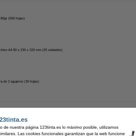
 80gr (500 hojas)
rchivo A4 80 x 230 x 320 mm (25 unidades)
ra de 2 agujeros (30 hojas)
unidades)
23tinta.es
uso de nuestra página 123tinta.es lo máximo posible, utilizamos
similares. Las cookies funcionales garantizan que la web funcione