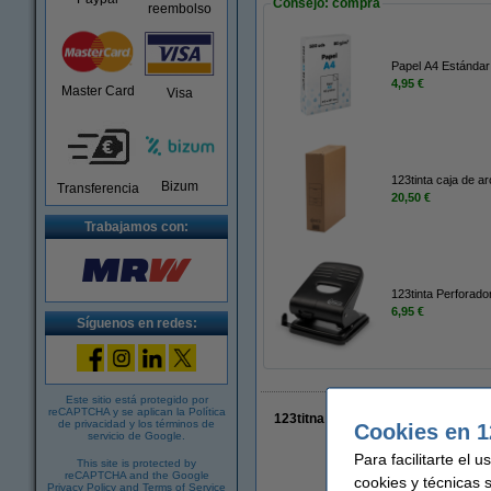
Consejo: compra
reembolso
Papel A4 Estándar
4,95 €
Master Card
Visa
123tinta caja de a
Bizum
Transferencia
20,50 €
Trabajamos con:
123tinta Perforado
6,95 €
Síguenos en redes:
Este sitio está protegido por
reCAPTCHA y se aplican la
Política
123titna Fástener 80 x 50 mm (50 
de privacidad
y los
términos de
Cookies en 1
servicio de Google
.
Para facilitarte el 
This site is protected by
reCAPTCHA and the Google
cookies y técnicas 
Privacy Policy
and
Terms of Service