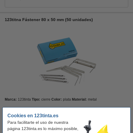
123titna Fástener 80 x 50 mm (50 unidades)
Marca:
123tinta
Tipo:
cierre
Color:
plata
Material:
metal
Ver características y descripción
Cookies en 123tinta.es
¡Ahorra más del
35%
con nuestra marca propia!
Para facilitarte el uso de nuestra
En stock
¡Recíbelo el lunes!
página 123tinta.es lo máximo posible,