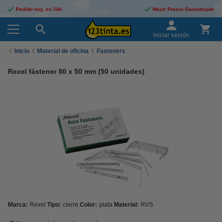
Pedido hoy, en 24h
Mejor Precio Garantizado
Iniciar sesión
Inicio
Material de oficina
Fasteners
Rexel fástener 80 x 50 mm (50 unidades)
Marca:
Rexel
Tipo:
cierre
Color:
plata
Material:
RVS