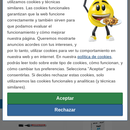
utilizamos cookies y técnicas
3,50 €
Comprar
similares. Las cookies funcionales
garantizan que la web funcione
Consejo: compra
correctamente y también sirven para
que podamos evaluar el
Papel A4 Estándar 80gr (500 hojas)
funcionamiento y cómo mejorar
4,95 €
nuestra página. Queremos mostrarte
anuncios acordes con tus intereses, y
123tinta caja de archivo A4 80 x 230 x 320 mm
por lo tanto, utilizar cookies para ver tu comportamiento en
(25 unidades)
nuestra web y en internet. En nuestra
política de cookies
,
20,50 €
podrás leer todo sobre este tipo de cookies, cómo funcionan, y
cómo cambiar tus preferencias. Selecciona ''Aceptar'' para
123tinta Perforadora de 2 agujeros (30 hojas)
consentirlas. Si decides rechazar estas cookies, solo
6,95 €
utilizaremos las cookies funcionales y analíticas (y técnicas
similares).
Aceptar
Productos destacados
Rechazar