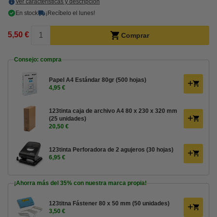
Ver características y descripción
En stock
¡Recíbelo el lunes!
5,50 €
Comprar
Consejo: compra
Papel A4 Estándar 80gr (500 hojas)
4,95 €
123tinta caja de archivo A4 80 x 230 x 320 mm
(25 unidades)
20,50 €
123tinta Perforadora de 2 agujeros (30 hojas)
6,95 €
¡Ahorra más del
35%
con nuestra marca propia!
123titna Fástener 80 x 50 mm (50 unidades)
3,50 €