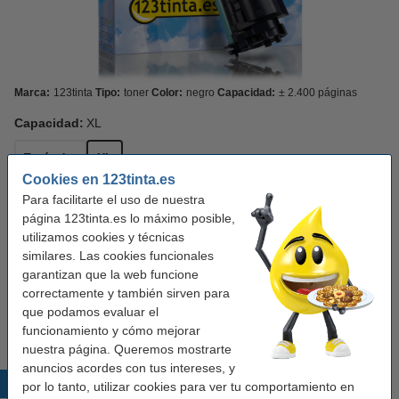
Marca:
123tinta
Tipo:
toner
Color:
negro
Capacidad:
± 2.400 páginas
Capacidad:
XL
Estándar
XL
Cookies en 123tinta.es
Para facilitarte el uso de nuestra
Ver características y descripción
página 123tinta.es lo máximo posible,
¡Ahorra más de un
45%
en costes de impresión!
utilizamos cookies y técnicas
En stock
¡Recíbelo en 24 horas!
similares. Las cookies funcionales
Por página
0,016 €
garantizan que la web funcione
correctamente y también sirven para
39,50 €
Comprar
que podamos evaluar el
funcionamiento y cómo mejorar
nuestra página. Queremos mostrarte
anuncios acordes con tus intereses, y
Productos destacados
por lo tanto, utilizar cookies para ver tu comportamiento en