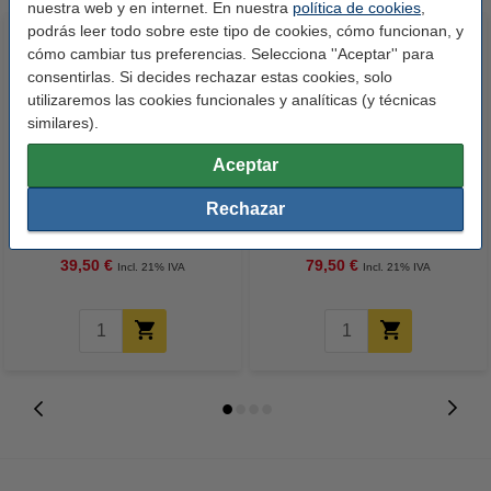
nuestra web y en internet. En nuestra
política de cookies
,
podrás leer todo sobre este tipo de cookies, cómo funcionan, y
cómo cambiar tus preferencias. Selecciona ''Aceptar'' para
consentirlas. Si decides rechazar estas cookies, solo
utilizaremos las cookies funcionales y analíticas (y técnicas
similares).
Aceptar
Marca 123tinta - HP 135X
Brother TN-247BK toner negro
Rechazar
(W1350X) toner negro XL
XL (original)
39,50 €
79,50 €
Incl. 21% IVA
Incl. 21% IVA