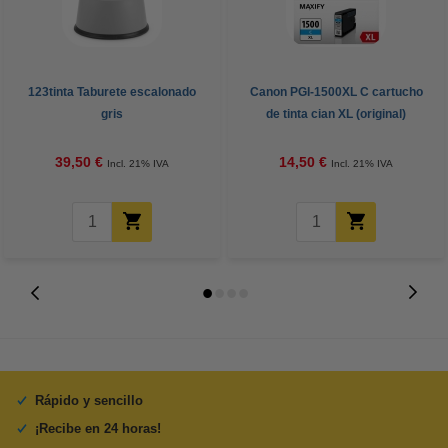
123tinta Taburete escalonado
Canon PGI-1500XL C cartucho
gris
de tinta cian XL (original)
39,50 €
14,50 €
Incl. 21% IVA
Incl. 21% IVA
Rápido y sencillo
¡Recibe en 24 horas!