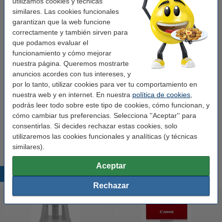
utilizamos cookies y técnicas
Productos recomendados
similares. Las cookies funcionales
garantizan que la web funcione
123tinta Pilas Alcalinas Xtreme Power AA -
correctamente y también sirven para
LR06 - MN1500 - 4 unidades
3,95 €
que podamos evaluar el
funcionamiento y cómo mejorar
nuestra página. Queremos mostrarte
Chaleco de seguridad amarillo
4,99 €
anuncios acordes con tus intereses, y
por lo tanto, utilizar cookies para ver tu comportamiento en
nuestra web y en internet. En nuestra
política de cookies
,
Compra en pack
podrás leer todo sobre este tipo de cookies, cómo funcionan, y
cómo cambiar tus preferencias. Selecciona ''Aceptar'' para
Pack 3x Fase Light Luz de emergencia V16
baliza homologada DGT con geolocalización
consentirlas. Si decides rechazar estas cookies, solo
88,50 €
83,19 €
utilizaremos las cookies funcionales y analíticas (y técnicas
similares).
Aceptar
Productos destacados
Rechazar