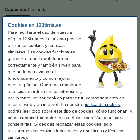
Capacidad:
Estándar
Estándar
XL
Cookies en 123tinta.es
Para facilitarte el uso de nuestra
Color:
negro
página 123tinta.es lo máximo posible,
utilizamos cookies y técnicas
negro
negro (2x)
similares. Las cookies funcionales
garantizan que la web funcione
Ver características y descripción
correctamente y también sirven para
¡Ahorra más de un
40%
en costes de impresión!
que podamos evaluar el
En stock
¡Recíbelo mañana!
funcionamiento y cómo mejorar
nuestra página. Queremos mostrarte
Por página
0,021 €
anuncios acordes con tus intereses, y
por lo tanto, utilizar cookies para ver tu comportamiento en
29,50 €
Comprar
nuestra web y en internet. En nuestra
política de cookies
,
podrás leer todo sobre este tipo de cookies, cómo funcionan, y
Añade el tambor
cómo cambiar tus preferencias. Selecciona ''Aceptar'' para
consentirlas. Si decides rechazar estas cookies, solo
Marca 123tinta reemplaza a Brother DR-2400
utilizaremos las cookies funcionales y analíticas (y técnicas
tambor
similares).
47,50 €