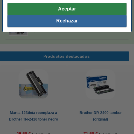
Aceptar
Pack ahorro
Rechazar
Marca 123tinta reemplaza a pack doble Brother
TN-2410 toner negro
55,00 €
Productos destacados
Marca 123tinta reemplaza a
Brother DR-2400 tambor
Brother TN-2410 toner negro
(original)
29,50 €
71,50 €