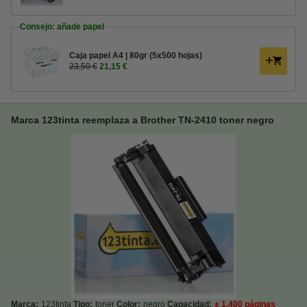
Consejo: añade papel
Caja papel A4 | 80gr (5x500 hojas)
23,50 €
21,15 €
Marca 123tinta reemplaza a Brother TN-2410 toner negro
Marca:
123tinta
Tipo:
toner
Color:
negro
Capacidad:
± 1.400 páginas