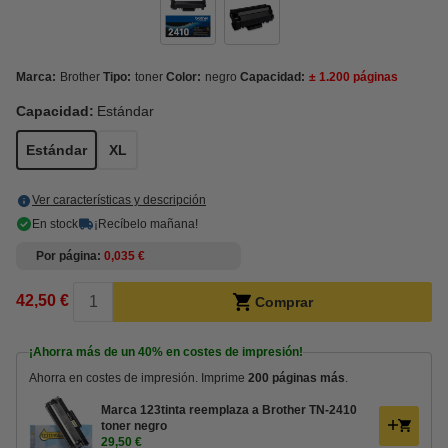
Marca:
Brother
Tipo:
toner
Color:
negro
Capacidad:
± 1.200 páginas
Capacidad:
Estándar
Estándar
XL
Ver características y descripción
En stock
¡Recíbelo mañana!
Por página
0,035 €
42,50 €
Comprar
¡Ahorra más de un
40%
en costes de impresión!
Ahorra en costes de impresión. Imprime
200 páginas más
.
Marca 123tinta reemplaza a Brother TN-2410
toner negro
29,50 €