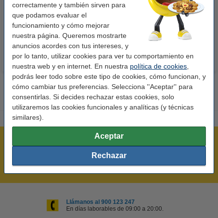
Premium Glossy brillo alto | 10 x
Power AA - LR06 - MN1500 - 24
correctamente y también sirven para
15 cm | 260g | 100 hojas
unidades
que podamos evaluar el
10,50 €
14,50 €
funcionamiento y cómo mejorar
Incl. 21% IVA
Incl. 21% IVA
nuestra página. Queremos mostrarte
anuncios acordes con tus intereses, y
por lo tanto, utilizar cookies para ver tu comportamiento en
nuestra web y en internet. En nuestra
política de cookies
,
podrás leer todo sobre este tipo de cookies, cómo funcionan, y
cómo cambiar tus preferencias. Selecciona ''Aceptar'' para
consentirlas. Si decides rechazar estas cookies, solo
utilizaremos las cookies funcionales y analíticas (y técnicas
similares).
Aceptar
Rápido y sencillo
¡Recibe en 24 horas!
Rechazar
Mejor Precio Garantizado
Llámanos al 900 123 247
En días laborables de 09:00 a 20:00.